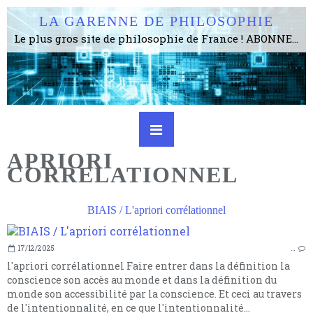
LA GARENNE DE PHILOSOPHIE
Le plus gros site de philosophie de France ! ABONNEZ-VOUS ! 4115 Articles, 1634 abonné·e·s, depuis 2006 . . . . . . . . 2 852 214 pages vues jusqu'à présent. Prestance et être apte à un plus grand nombre de choses.
APRIORI
CORRELATIONNEL
BIAIS / L'apriori corrélationnel
17/12/2025
…
l'apriori corrélationnel Faire entrer dans la définition la
conscience son accès au monde et dans la définition du
monde son accessibilité par la conscience. Et ceci au travers
de l'intentionnalité, en ce que l'intentionnalité...