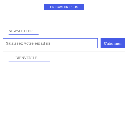
EN SAVOIR PLUS
NEWSLETTER
. . . . BIENVENU·E . . . .