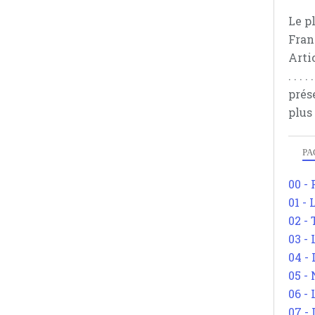
Le p
Fran
Arti
. . .
prés
plus
PA
00 -
01 - 
02 -
03 -
04 -
05 -
06 -
07 -