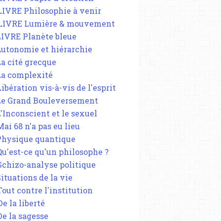
 LIVRE Philosophie à venir
 LIVRE Lumière & mouvement
 LIVRE Planète bleue
 Autonomie et hiérarchie
La cité grecque
 La complexité
Libération vis-à-vis de l'esprit
 Le Grand Bouleversement
L'Inconscient et le sexuel
Mai 68 n'a pas eu lieu
 Physique quantique
 Qu'est-ce qu'un philosophe ?
 Schizo-analyse politique
Situations de la vie
Tout contre l'institution
De la liberté
De la sagesse