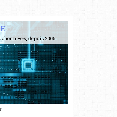
IE
Le plus gros site de philosophie de France ! ABONNEZ-VOUS ! 4115 Articles, 1634 abonné·e·s, depuis 2006 . . . . . . . . 2 852 214 pages vues jusqu'à présent. Prestance et être apte à un plus grand nombre de choses.
T