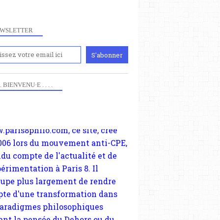
WSLETTER
iennement
paris8philo.com, ce site, créé
006 lors du mouvement anti-CPE,
 . . BIENVENU·E . . . .
ndu compte de l'actualité et de
périmentation à Paris 8. Il
cupe plus largement de rendre
te d'une transformation dans
paradigmes philosophiques
ant la pensée du Dehors ou du
li, omme la nomme les
physiciens classique. Nous
s quant à nous déjà basculé
blée dans la modernité