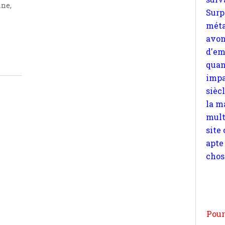
quan
ne,
impa
sièc
la m
mult
site
apte
chos
Pour
n
moi
par
et 