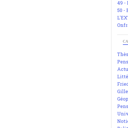
49 -
50 -
L'EX
Onfr
CA
Thè
Pens
Actu
Litt
Frie
Gill
Géop
Pens
Univ
Noti