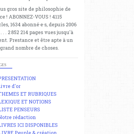
lus gros site de philosophie de
ce ! ABONNEZ-VOUS ! 4115
cles, 1634 abonné·e·s, depuis 2006
 . . . . . 2 852 214 pages vues jusqu'à
ent. Prestance et être apte à un
 grand nombre de choses.
GES
 PRESENTATION
Livre d'or
 THEMES ET RUBRIQUES
 LEXIQUE ET NOTIONS
 LISTE PENSEURS
 Notre rédaction
 LIVRES ICI DISPONIBLES
 LIVRE Peuple & création