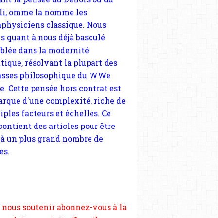
tique, résolvant la plupart des
sses philosophique du WWe
le. Cette pensée hors contrat est
arque d'une complexité, riche de
iples facteurs et échelles. Ce
 contient des articles pour être
 à un plus grand nombre de
es.
 nous soutenir abonnez-vous à la
ewsletter gratuite (2 mails par
s), commentez sans hésitation,
tagez le contenu sur les réseaux
si vous le pouvez faîtes des liens