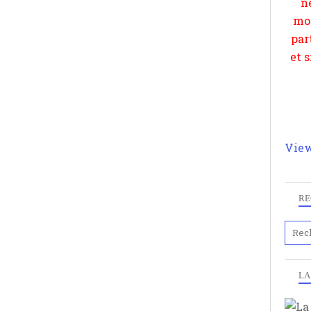
View
RE
LA