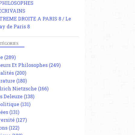
 PHILOSOPHES
 ECRIVAINS
TREME DROITE A PARIS 8 / Le
ay de Paris 8
TÉGORIES
se
(289)
eurs Et Philosophes
(249)
alités
(200)
érature
(180)
drich Nietzsche
(166)
es Deleuze
(138)
olitique
(131)
ées
(131)
ersité
(127)
ons
(122)