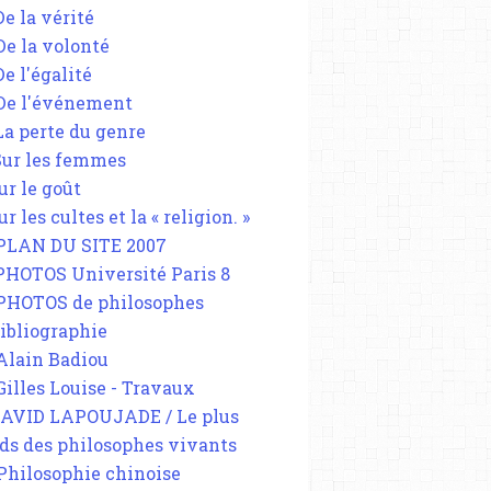
De la vérité
 De la volonté
De l'égalité
 De l'événement
 La perte du genre
 Sur les femmes
ur le goût
ur les cultes et la « religion. »
 PLAN DU SITE 2007
 PHOTOS Université Paris 8
 PHOTOS de philosophes
Bibliographie
 Alain Badiou
 Gilles Louise - Travaux
DAVID LAPOUJADE / Le plus
ds des philosophes vivants
 Philosophie chinoise