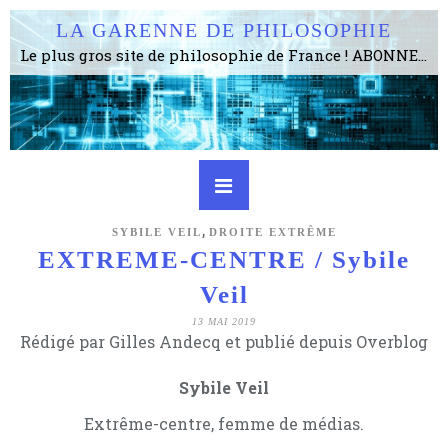
LA GARENNE DE PHILOSOPHIE
Le plus gros site de philosophie de France ! ABONNEZ-VOUS ! 4115 Articles, 1634 abonné·e·s, depuis 2006 . . . . . . . . 2 852 214 pages vues jusqu'à présent. Prestance et être apte à un plus grand nombre de choses.
,
SYBILE VEIL
DROITE EXTRÊME
EXTREME-CENTRE / Sybile
Veil
13 MAI 2019
Rédigé par Gilles Andecq et publié depuis Overblog
Sybile Veil
Extrême-centre, femme de médias.