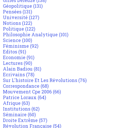
Gilles Deleuze
(138)
Géopolitique
(131)
Pensées
(131)
Université
(127)
Notions
(122)
Politique
(122)
Philosophie Analytique
(101)
Science
(100)
Féminisme
(92)
Editos
(91)
Economie
(91)
Lectures
(90)
Alain Badiou
(81)
Ecrivains
(78)
Sur L'histoire Et Les Révolutions
(76)
Correspondance
(68)
Mouvement Cpe 2006
(66)
Patrice Loraux
(64)
Afrique
(63)
Institutions
(62)
Séminaire
(60)
Droite Extrême
(57)
Révolution Française
(54)