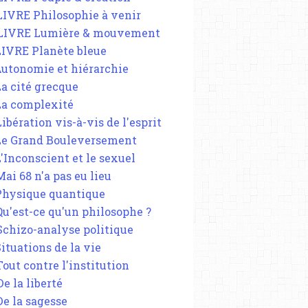
 LIVRE Philosophie à venir
 LIVRE Lumière & mouvement
 LIVRE Planète bleue
 Autonomie et hiérarchie
La cité grecque
 La complexité
Libération vis-à-vis de l'esprit
 Le Grand Bouleversement
L'Inconscient et le sexuel
Mai 68 n'a pas eu lieu
 Physique quantique
 Qu'est-ce qu'un philosophe ?
 Schizo-analyse politique
Situations de la vie
Tout contre l'institution
De la liberté
De la sagesse