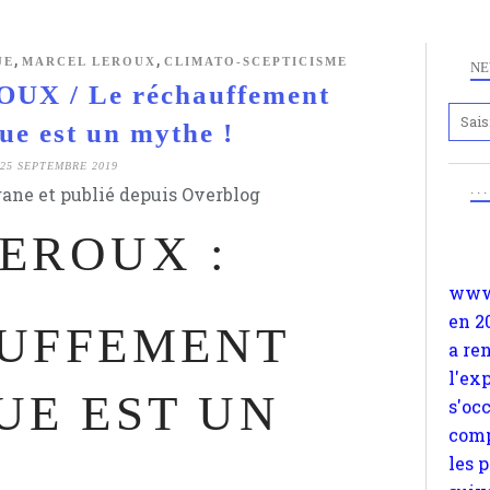
,
,
UE
MARCEL LEROUX
CLIMATO-SCEPTICISME
NE
X / Le réchauffement
ue est un mythe !
Anc
www.
25 SEPTEMBRE 2019
. .
ane et publié depuis Overblog
en 2
a re
EROUX :
l'ex
s'oc
comp
AUFFEMENT
les 
suiv
Surp
UE EST UN
méta
avon
d'em