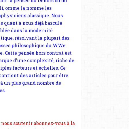
tique, résolvant la plupart des
sses philosophique du WWe
le. Cette pensée hors contrat est
arque d'une complexité, riche de
iples facteurs et échelles. Ce
 contient des articles pour être
 à un plus grand nombre de
es.
 nous soutenir abonnez-vous à la
ewsletter gratuite (2 mails par
s), commentez sans hésitation,
tagez le contenu sur les réseaux
si vous le pouvez faîtes des liens