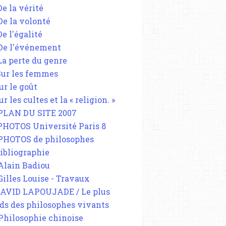
De la vérité
 De la volonté
De l'égalité
 De l'événement
 La perte du genre
 Sur les femmes
ur le goût
ur les cultes et la « religion. »
 PLAN DU SITE 2007
 PHOTOS Université Paris 8
 PHOTOS de philosophes
Bibliographie
 Alain Badiou
 Gilles Louise - Travaux
DAVID LAPOUJADE / Le plus
ds des philosophes vivants
 Philosophie chinoise