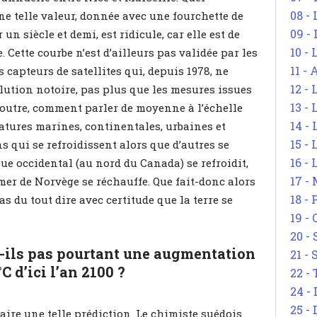
08 -
e telle valeur, donnée avec une fourchette de
09 -
un siècle et demi, est ridicule, car elle est de
10 -
. Cette courbe n’est d’ailleurs pas validée par les
11 -
 capteurs de satellites qui, depuis 1978, ne
12 - 
ution notoire, pas plus que les mesures issues
13 -
 outre, comment parler de moyenne à l’échelle
14 - 
tures marines, continentales, urbaines et
15 -
s qui se refroidissent alors que d’autres se
16 - 
que occidental (au nord du Canada) se refroidit,
17 - 
 mer de Norvège se réchauffe. Que fait-donc alors
18 -
s du tout dire avec certitude que la terre se
19 -
20 -
-ils pas pourtant une augmentation
21 - 
C d’ici l’an 2100 ?
22 - 
24 - 
25 - 
aire une telle prédiction. Le chimiste suédois