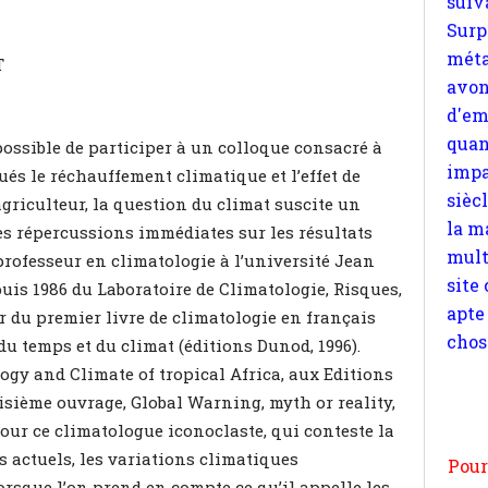
quan
impa
T
sièc
la m
mult
 possible de participer à un colloque consacré à
site
ués le réchauffement climatique et l’effet de
apte
agriculteur, la question du climat suscite un
chos
des répercussions immédiates sur les résultats
professeur en climatologie à l’université Jean
puis 1986 du Laboratoire de Climatologie, Risques,
 du premier livre de climatologie en français
u temps et du climat (éditions Dunod, 1996).
Pour
ogy and Climate of tropical Africa, aux Editions
n
oisième ouvrage, Global Warning, myth or reality,
moi
our ce climatologue iconoclaste, qui conteste la
par
 actuels, les variations climatiques
et 
orsque l’on prend en compte ce qu’il appelle les