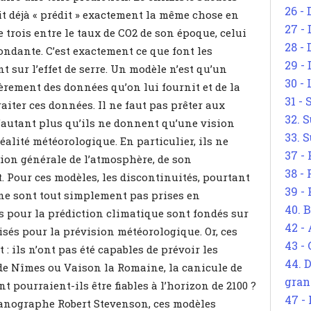
26 - 
it déjà « prédit » exactement la même chose en
27 -
e trois entre le taux de CO2 de son époque, celui
28 - 
ondante. C’est exactement ce que font les
29 -
 sur l’effet de serre. Un modèle n’est qu’un
30 -
èrement des données qu’on lui fournit et de la
31 -
iter ces données. Il ne faut pas prêter aux
32. S
d’autant plus qu’ils ne donnent qu’une vision
33. S
éalité météorologique. En particulier, ils ne
37 -
ion générale de l’atmosphère, de son
38 -
 Pour ces modèles, les discontinuités, pourtant
39 -
 ne sont tout simplement pas prises en
40. 
s pour la prédiction climatique sont fondés sur
42 -
sés pour la prévision météorologique. Or, ces
43 -
 ils n’ont pas été capables de prévoir les
44. 
 de Nîmes ou Vaison la Romaine, la canicule de
gran
t pourraient-ils être fiables à l’horizon de 2100 ?
47 -
céanographe Robert Stevenson, ces modèles