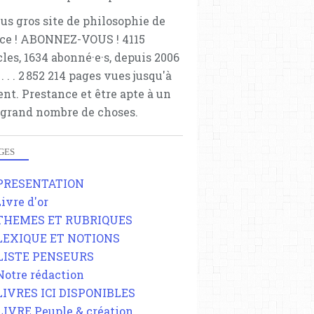
lus gros site de philosophie de
ce ! ABONNEZ-VOUS ! 4115
cles, 1634 abonné·e·s, depuis 2006
 . . . . . 2 852 214 pages vues jusqu'à
ent. Prestance et être apte à un
 grand nombre de choses.
GES
 PRESENTATION
Livre d'or
 THEMES ET RUBRIQUES
 LEXIQUE ET NOTIONS
 LISTE PENSEURS
 Notre rédaction
 LIVRES ICI DISPONIBLES
 LIVRE Peuple & création