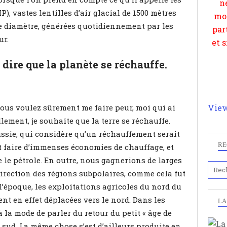
, vastes lentilles d’air glacial de 1500 mètres
 de diamètre, générées quotidiennement par les
ur.
dire que la planète se réchauffe.
ous voulez sûrement me faire peur, moi qui ai
View
lement, je souhaite que la terre se réchauffe.
Russie, qui considère qu’un réchauffement serait
RE
it faire d’immenses économies de chauffage, et
le pétrole. En outre, nous gagnerions de larges
direction des régions subpolaires, comme cela fut
 l’époque, les exploitations agricoles du nord du
nt en effet déplacées vers le nord. Dans les
LA
à la mode de parler du retour du petit « âge de
le sud. La même chose s’est d’ailleurs produite en