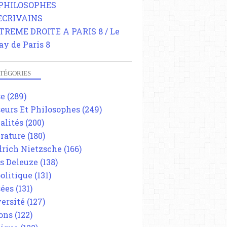
 PHILOSOPHES
 ECRIVAINS
TREME DROITE A PARIS 8 / Le
ay de Paris 8
TÉGORIES
se
(289)
eurs Et Philosophes
(249)
alités
(200)
érature
(180)
drich Nietzsche
(166)
es Deleuze
(138)
olitique
(131)
ées
(131)
ersité
(127)
ons
(122)