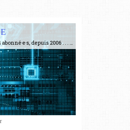
IE
Le plus gros site de philosophie de France ! ABONNEZ-VOUS ! 4115 Articles, 1634 abonné·e·s, depuis 2006 . . . . . . . . 2 852 214 pages vues jusqu'à présent. Prestance et être apte à un plus grand nombre de choses.
T