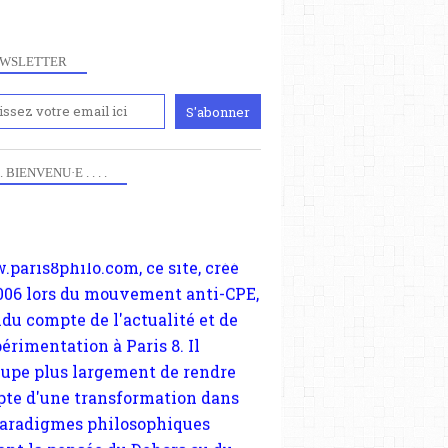
WSLETTER
iennement
paris8philo.com, ce site, créé
 . . BIENVENU·E . . . .
006 lors du mouvement anti-CPE,
ndu compte de l'actualité et de
périmentation à Paris 8. Il
cupe plus largement de rendre
te d'une transformation dans
paradigmes philosophiques
ant la pensée du Dehors ou du
li, omme la nomme les
physiciens classique. Nous
s quant à nous déjà basculé
blée dans la modernité