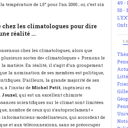
49 -
température de 1,5° pour l’an 2000 ; or, c’est six
50 -
L'EX
Onfr
é chez les climatologues pour dire
une réalité …
CA
onsensus chez les climatologues, alors que
Thè
 a plusieurs sortes de« climatologues ». Prenons le
Pens
la matière. En réalité, il s’agit d’un groupement
Actu
 que la nomination de ses membres est politique,
Litt
ntifiques. D’ailleurs, la grande majorité de ses
Frie
, à l’instar de
Michel Petit
, ingénieur en
Gill
 Jouzel
, qui est un excellent chimiste
Géop
sances scientifiques sur le climat sont limitées.
Pens
que, nombre de ceux qui s’autoproclament «
Univ
s informaticiens-modélisateurs, qui accordent de
Noti
stique et aux téléconnexions, sans se préoccuper