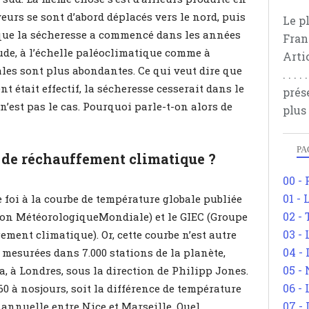
eurs se sont d’abord déplacés vers le nord, puis
Le p
sque la sécheresse a commencé dans les années
Fran
aude, à l’échelle paléoclimatique comme à
Arti
cales sont plus abondantes. Ce qui veut dire que
. . .
 était effectif, la sécheresse cesserait dans le
prés
’est pas le cas. Pourquoi parle-t-on alors de
plus
PA
 de réchauffement climatique ?
00 -
01 - 
 foi à la courbe de température globale publiée
02 -
ion MétéorologiqueMondiale) et le GIEC (Groupe
03 -
ent climatique). Or, cette courbe n’est autre
04 -
esurées dans 7.000 stations de la planète,
05 -
ia, à Londres, sous la direction de Philipp Jones.
06 -
60 à nosjours, soit la différence de température
07 -
annuelle entre Nice et Marseille. Quel