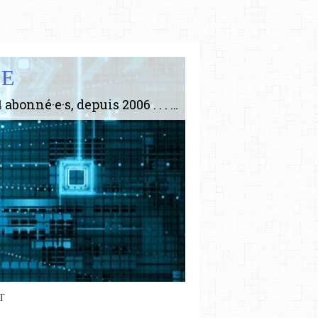
IE
Le plus gros site de philosophie de France ! ABONNEZ-VOUS ! 4115 Articles, 1634 abonné·e·s, depuis 2006 . . . . . . . . 2 852 214 pages vues jusqu'à présent. Prestance et être apte à un plus grand nombre de choses.
T