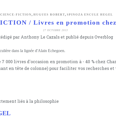
,
,
SCIENCE-FICTION
HUGUES ROBERT
SPINOZA ENCULE HEGEL
CTION / Livres en promotion che
27 OCTOBRE 2013
édigé par Anthony Le Cazals et publié depuis Overblog
iculière dans la lignée d'Alain Echegoen.
 7 000 livres d'occasion en promotion à - 40 % chez Char
uant en tête de colonne) pour faciliter vos recherches
et
ctement liés à la philosophie
GEL