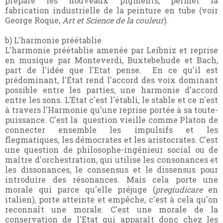
prépare les nouveaux pigments, permet la
fabrication industrielle de la peinture en tube (voir
George Roque,
Art et Science de la couleur
).
b) L'harmonie préétablie
L'harmonie préétablie amenée par Leibniz et reprise
en musique par Monteverdi, Buxtebehude et Bach,
part de l'idée que l'Etat pense. En ce qu'il est
prédominant, l'État rend l'accord des voix dominant
possible entre les parties, une harmonie d'accord
entre les sons. L’État c'est l'établi, le stable et ce n'est
à travers l'Harmonie qu'une reprise portée à sa toute-
puissance. C'est la question vieille comme Platon de
connecter ensemble les impulsifs et les
flegmatiques, les démocrates et les aristocrates. C'est
une question de philosophe-ingénieur social ou de
maître d'orchestration, qui utilise les consonances et
les dissonances, le consensus et le dissensus pour
introduire des résonances. Mais cela porte une
morale qui parce qu'elle préjuge (
pregiudicare
en
italien), porte atteinte et empêche, c'est à cela qu'on
reconnaît une morale. C'est une morale de la
conservation de l'Etat qui apparaît donc chez les