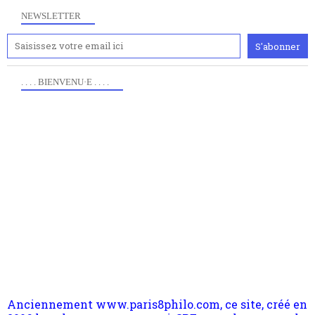
NEWSLETTER
. . . . BIENVENU·E . . . .
Anciennement www.paris8philo.com, ce site, créé en
2006 lors du mouvement anti-CPE, a rendu compte de
l'actualité et de l'expérimentation à Paris 8. Il