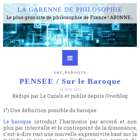
LA GARENNE DE PHILOSOPHIE
Le plus gros site de philosophie de France ! ABONNEZ-VOUS ! 4115 Articles, 1634 abonné·e·s, depuis 2006 . . . . . . . . 2 852 214 pages vues jusqu'à présent. Prestance et être apte à un plus grand nombre de choses.
,
ART
BAROQUE
PENSEE / Sur le Baroque
24 JUIN 2012
Rédigé par Le Cazals et publié depuis Overblog
1°) Une définition possible du baroque
Le baroque
introduit l'harmonie par accord et non
plus par intervalle et le contrepoint de la dissonance,
c'est-à-dire tout une nouvelle expressivité basé sur la