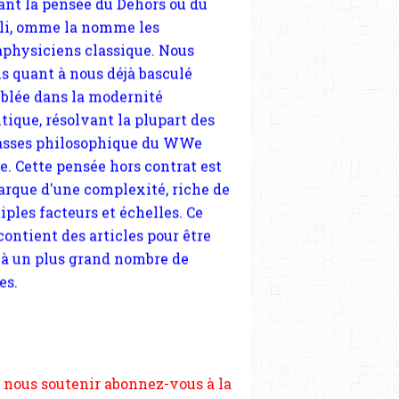
tique, résolvant la plupart des
sses philosophique du WWe
le. Cette pensée hors contrat est
arque d'une complexité, riche de
iples facteurs et échelles. Ce
 contient des articles pour être
 à un plus grand nombre de
es.
 nous soutenir abonnez-vous à la
ewsletter gratuite (2 mails par
s), commentez sans hésitation,
tagez le contenu sur les réseaux
si vous le pouvez faîtes des liens