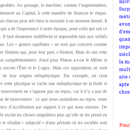
hangeables. Au passage, la machine, comme l’augmentation,
quan
iennent au Capital, à cette manière de financer le risque.
impa
un chacun peut très bien la ressentir à un moment donné. Il
sièc
 qui a de l'importance à notre époque, pour celui qui sait ce
la m
mult
. Il faut demeurer indifférent et impassible tant aux vérités
site
tique. Les « genres suprêmes » ne sont pas concrets comme
apte
e féminin qui, pour leur part, s’étiolent. Mais ils ont cette
chos
ussi complémentaires. Ainsi pour Platon a-t-on le Même et
 encore l'Être et le Logos. Mais ces oppositions ne sont
on de leur origine métaphysique. Par exemple, on croit
re cette physique se cache une métaphysique de la fixité et
e mouvement ne s’oppose pas au repos, car il n’y a pas de
Pour
tat de mouvement : ce que nous assimilons au repos, outre
n
sence d’accélération par rapport à ce qui nous entoure. De
moi
 exclut les choses singulières plus qu’elle ne les prend en
par
 le résultat « subjectif » d'une période où les sociétés sont
et 