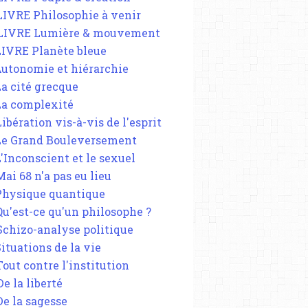
 LIVRE Philosophie à venir
 LIVRE Lumière & mouvement
 LIVRE Planète bleue
 Autonomie et hiérarchie
La cité grecque
 La complexité
Libération vis-à-vis de l'esprit
 Le Grand Bouleversement
L'Inconscient et le sexuel
Mai 68 n'a pas eu lieu
 Physique quantique
 Qu'est-ce qu'un philosophe ?
 Schizo-analyse politique
Situations de la vie
Tout contre l'institution
De la liberté
De la sagesse