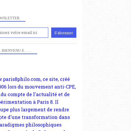
WSLETTER
iennement
paris8philo.com, ce site, créé
 . . BIENVENU·E . . . .
006 lors du mouvement anti-CPE,
ndu compte de l'actualité et de
périmentation à Paris 8. Il
cupe plus largement de rendre
te d'une transformation dans
paradigmes philosophiques
ant la pensée du Dehors ou du
li, omme la nomme les
physiciens classique. Nous
s quant à nous déjà basculé
blée dans la modernité