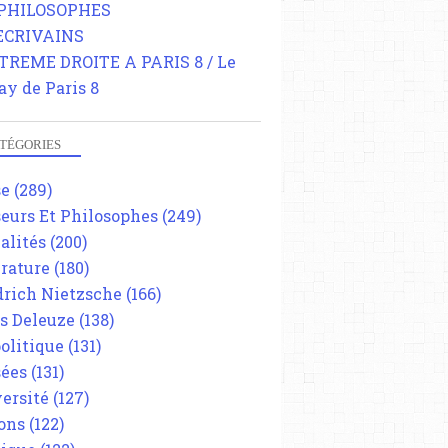
 PHILOSOPHES
 ECRIVAINS
TREME DROITE A PARIS 8 / Le
ay de Paris 8
TÉGORIES
se
(289)
eurs Et Philosophes
(249)
alités
(200)
érature
(180)
drich Nietzsche
(166)
es Deleuze
(138)
olitique
(131)
ées
(131)
ersité
(127)
ons
(122)