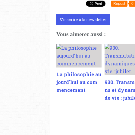
Repost
0
S'inscrire à la newsletter
Vous aimerez aussi :
La philosophie au
jourd'hui au com
930. Transm
mencement
ns et dyna
de vie : jubil