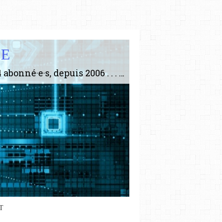
IE
Le plus gros site de philosophie de France ! ABONNEZ-VOUS ! 4115 Articles, 1634 abonné·e·s, depuis 2006 . . . . . . . . 2 852 214 pages vues jusqu'à présent. Prestance et être apte à un plus grand nombre de choses.
T