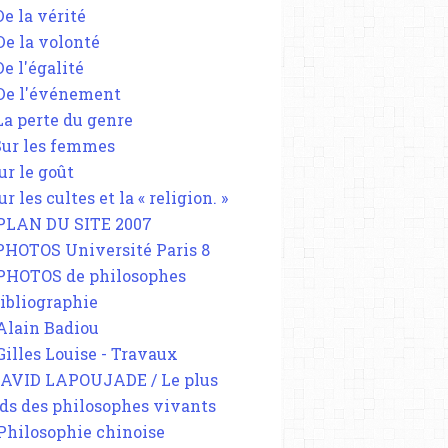
De la vérité
 De la volonté
De l'égalité
 De l'événement
 La perte du genre
 Sur les femmes
ur le goût
ur les cultes et la « religion. »
 PLAN DU SITE 2007
 PHOTOS Université Paris 8
 PHOTOS de philosophes
Bibliographie
 Alain Badiou
 Gilles Louise - Travaux
DAVID LAPOUJADE / Le plus
ds des philosophes vivants
 Philosophie chinoise