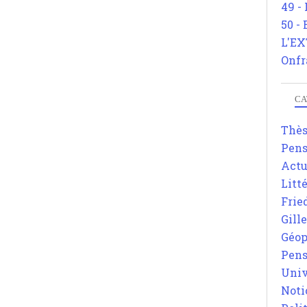
49 -
50 -
L'EX
Onfr
CA
Thè
Pens
Actu
Litt
Frie
Gill
Géop
Pens
Univ
Noti