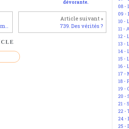
dévorante.
08 -
09 -
10 -
737. Un rapport homme-femme différent.
739. Des vérités ?
11 -
12 - 
ICLE
13 -
14 - 
15 -
16 - 
17 - 
18 -
19 -
20 -
21 - 
22 - 
24 - 
25 - 