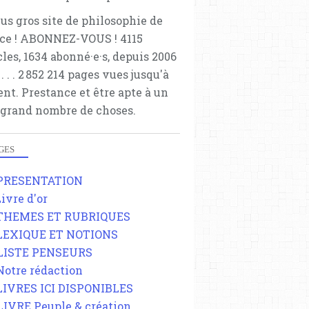
lus gros site de philosophie de
ce ! ABONNEZ-VOUS ! 4115
cles, 1634 abonné·e·s, depuis 2006
 . . . . . 2 852 214 pages vues jusqu'à
ent. Prestance et être apte à un
 grand nombre de choses.
GES
 PRESENTATION
Livre d'or
 THEMES ET RUBRIQUES
 LEXIQUE ET NOTIONS
 LISTE PENSEURS
 Notre rédaction
 LIVRES ICI DISPONIBLES
 LIVRE Peuple & création