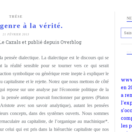
THÈSE
NE
genre à la vérité.
21 FÉVRIER 2013
Anc
e Cazals et publié depuis Overblog
www.
. .
en 2
a pensée dialectique. La dialectique est le discours qui se
a re
la réalité sensible pour se tourner vers ce qui serait
l'ex
traction symbolique ou générique reste inepte à expliquer le
s'oc
capitalisme et le rejette. Notez que nous mettons de côté
comp
qui repose sur une analyse par l'économie politique de la
les 
t la pensée antique pouvait fonctionner par genres (Platon
suiv
(Aristote avec son savoir analytique), autant les pensées
Surp
 leurs concepts, dans des systèmes ouverts. Nous sommes
méta
naculaire au capitaliste, de l’organique au machinique*.
avon
r celui qui est pris dans la hiérarchie capitaliste que nos
d'em