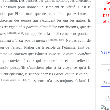
d’une filiation. Les pensées par genres homologues cherchent
es abstraits pour donner un semblant de vérité. C’est le
tendue par Platon mais que ne reprendront pas Aristote ni
discerné des genres qui s’excluent les uns les autres, la
pas de façon plus parfaite d’annihiler tout discours, que de
tres
Sophiste, 259e
, on appelle cela le discernement pourtant
écisément n’avoir pas de mesure
Sophiste, 259d
. Ne pas avoir de
n de l’erreur. Platon par la parole de l’étranger finit par
View
mme un entretien que l’âme a toute seule avec elle-même
ée qui convient à ceux qui ont une âme et une réflexion
 pensée puisqu’ils s’attachent plus à la croyance qu’à la
RE
et leur
épistémè,
la science chez les Grecs, est un savoir qui
,
L’œuvre claire
, p. 148)
. La science n’a pas toujours réclamé la
LA