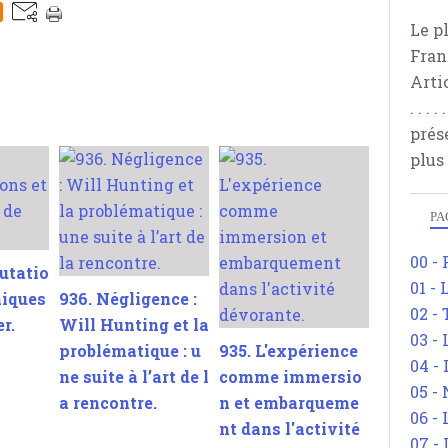
Le p
Fran
Arti
. . .
prés
plus
PA
00 -
utatio
01 - 
miques
936. Négligence :
02 -
er.
Will Hunting et la
03 -
problématique : u
935. L'expérience
04 -
ne suite à l’art de l
comme immersio
05 -
a rencontre.
n et embarqueme
06 -
nt dans l'activité
07 -