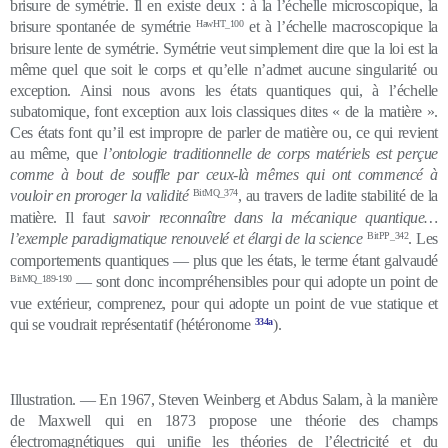
brisure de symétrie. Il en existe deux : à la l’échelle microscopique, la
brisure spontanée de symétrie
HawHT_100
et à l’échelle macroscopique la
brisure lente de symétrie. Symétrie veut simplement dire que la loi est la
même quel que soit le corps et qu’elle n’admet aucune singularité ou
exception. Ainsi nous avons les états quantiques qui, à l’échelle
subatomique, font exception aux lois classiques dites « de la matière ».
Ces états font qu’il est impropre de parler de matière ou, ce qui revient
au même, que
l’ontologie traditionnelle de corps matériels est perçue
comme à bout de souffle par ceux-là mêmes qui ont commencé à
vouloir en proroger la validité
BitMQ_374
, au travers de ladite stabilité de la
matière. Il faut
savoir reconnaître dans la mécanique quantique…
l’exemple paradigmatique renouvelé et élargi de la science
BitPP_342
. Les
comportements quantiques — plus que les états, le terme étant galvaudé
BitMQ_189-190
— sont donc incompréhensibles pour qui adopte un point de
vue extérieur, comprenez, pour qui adopte un point de vue statique et
qui se voudrait représentatif (hétéronome
334a
).
Illustration. — En 1967, Steven Weinberg et Abdus Salam, à la manière
de Maxwell qui en 1873 propose une théorie des champs
électromagnétiques qui unifie les théories de l’électricité et du