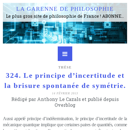
LA GARENNE DE PHILOSOPHIE
Le plus gros site de philosophie de France ! ABONNEZ-VOUS ! 4115 Articles, 1634 abonné·e·s, depuis 2006 . . . . . . . . 2 852 214 pages vues jusqu'à présent. Prestance et être apte à un plus grand nombre de choses.
THÈSE
324. Le principe d’incertitude et
la brisure spontanée de symétrie.
14 FÉVRIER 2013
Rédigé par Anthony Le Cazals et publié depuis
Overblog
Aussi appelé principe d’indétermination, le principe d’incertitude
de la
mécanique quantique implique que certaines paires de quantités, comme