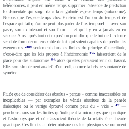
hétéronomes, il peut en même temps supprimer l’absence de prédiction
fondamentale qui surgit dans la singularité espace-temps (autonomie
).
Notons que l’espace-temps chez Einstein est l’union du temps et de
l’espace qui fait qu’on ne peut plus parler de flux temporel — avec son
passé, son maintenant et son futur — et qu’il y en a jamais eu en
science. Ainsi après tout cet exposé on peut dire que le but de la science
serait de formuler un ensemble de lois qui soient capables de prédire les
événements
231ex
seulement dans les limites du principe d’incertitude
,
c’est-à-dire que les lois propres à l’hétéronomie
334a
laisseraient de la
place pour des autonomies
334c
alors qu’elles paraissent tenir du hasard.
Elles sont simplement au-delà d’un seuil, comme la brisure spontanée de
symétrie.
Plutôt que de considérer des absolus « perçus » comme inaccessibles ou
inexplicables — par exemples les vérités absolues de la pensée
dialectique ou le vertige éprouvé comme peur du « vide »
432
—
penchons-nous sur les limites qu’indiquent la microphysique quantique
et l’astrophysique et où s’associent théorie de la relativité et théorie
quantique. Ces limites au déterminisme des lois physiques se nomment