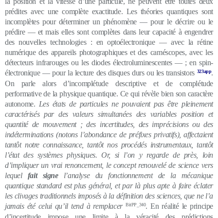
la position et la vitesse d’une particule, ne peuvent être toutes deux
prédites avec une complète exactitude. Les théories quantiques sont
incomplètes pour déterminer un phénomène — pour le décrire ou le
prédire — et mais elles sont complètes dans leur capacité à engendrer
des nouvelles technologies : en optoélectronique — avec la rétine
numérique des appareils photographiques et des caméscopes, avec les
détecteurs infrarouges ou les diodes électroluminescentes — ; en spin-
électronique — pour la lecture des disques durs ou les transistors
323app
.
On parle alors d’incomplétude descriptive et de complétude
performative de la physique quantique. Ce qui révèle bien son caractère
autonome.
Les états de particules ne pouvaient pas être pleinement
caractérisés par des valeurs simultanées des variables position et
quantité de mouvement ; des incertitudes, des imprécisions ou des
indéterminations (notons l’abondance de préfixes privatifs), affectaient
tantôt notre connaissance, tantôt nos procédés instrumentaux, tantôt
l’état des systèmes physiques. Or, si l’on y regarde de près, loin
d’impliquer un vrai renoncement, le concept renouvelé de science vers
lequel
fait signe
l’analyse du fonctionnement de la mécanique
quantique standard est plus général, et par là plus apte à faire éclater
les clivages traditionnels imposés à la définition des sciences, que ne l’a
jamais été celui qu’il tend à remplacer
BitPP_340
. En réalité le principe
d’incertitude
impose une limite à la véracité des prédictions