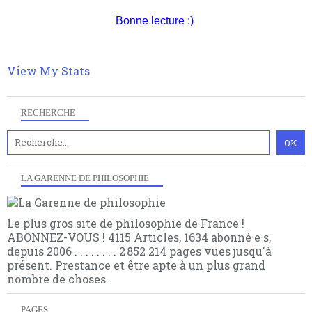
gratuite (2 mails par mois), commentez sans
contrat est la marque d'une complexité, riche de
Bonne lecture :)
hésitation, partagez le contenu sur les réseaux et si
multiples facteurs et échelles. Ce site contient des
vous le pouvez faîtes des liens depuis votre site.
articles pour être apte à un plus grand nombre de
choses.
View My Stats
RECHERCHE
LA GARENNE DE PHILOSOPHIE
Le plus gros site de philosophie de France !
ABONNEZ-VOUS ! 4115 Articles, 1634 abonné·e·s,
depuis 2006 . . . . . . . . 2 852 214 pages vues jusqu'à
présent. Prestance et être apte à un plus grand
nombre de choses.
PAGES