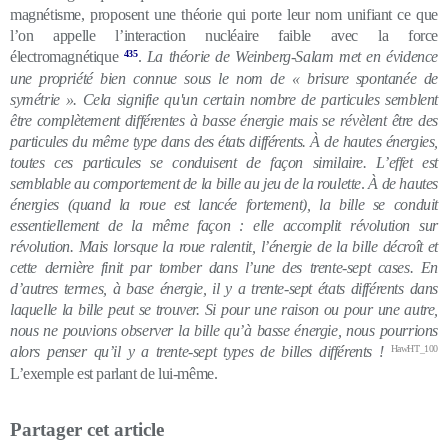
magnétisme, proposent une théorie qui porte leur nom unifiant ce que
l’on appelle l’interaction nucléaire faible avec la force
électromagnétique
435
.
La théorie de Weinberg-Salam met en évidence
une propriété bien connue sous le nom de « brisure spontanée de
symétrie ». Cela signifie qu'un certain nombre de particules semblent
être complètement différentes à basse énergie mais se révèlent être des
particules du même type dans des états différents. À de hautes énergies,
toutes ces particules se conduisent de façon similaire. L’effet est
semblable au comportement de la bille au jeu de la roulette
.
À de hautes
énergies (quand la roue est lancée fortement), la bille se conduit
essentiellement de la même façon : elle accomplit révolution sur
révolution. Mais lorsque la roue ralentit, l’énergie de la bille décroît et
cette dernière finit par tomber dans l’une des trente-sept cases. En
d’autres termes, à base énergie, il y a trente-sept états différents dans
laquelle la bille peut se trouver. Si pour une raison ou pour une autre,
nous ne pouvions observer la bille qu’à basse énergie, nous pourrions
alors penser qu’il y a trente-sept types de billes différents !
HawHT_100
L’exemple est parlant de lui-même.
Partager cet article