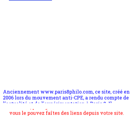
Anciennement www.paris8philo.com, ce site, créé en
2006 lors du mouvement anti-CPE, a rendu compte de
l'actualité et de l'expérimentation à Paris 8. Il
s'occupe plus largement de rendre compte d'une
transformation dans les paradigmes philosophiques
suivant la pensée du Dehors ou du Surpli, omme la
nomme les métaphysiciens classique. Nous avons
quant à nous déjà basculé d'emblée dans la modernité
quantique, résolvant la plupart des impasses
Pour nous soutenir abonnez-vous à la newsletter
philosophique du WWe siècle. Cette pensée hors