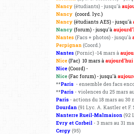
Nancy
(étudiants) - jusqu'à
aujo
Nancy
(coord. lyc.)
Nancy
(étudiants AES) - jusqu'à
Nancy
(forum)
- jusqu'à
aujourd'
Nantes
(Facs + photos) - jusqu'à
Perpignan
(Coord.)
Nantes
(Pornic) -14 mars à
aujou
Nice
(Fac)
10 mars à
aujourd'hui
Nice
(Coord) -
Nice
(Fac forum) - jusqu'à
aujour
**
Paris
- ensemble des facs enco
**
Paris
- violences du 25 mars au
Paris
- actions du 18 mars au 30 
Dourdan
(91 Lyc. A. Kastler et F.
Nanterre Rueil-Malmaison
(92 L
Evry et Corbeil
- 3 mars au 31 ma
Cergy
(95)