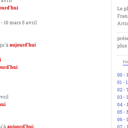
 avril
ourd'hui
Le p
Fran
- 10 mars 5 avril
Arti
. . .
prés
squ'à
aujourd'hui
plus
i
PA
ourd'hui
00 -
01 - 
02 -
vril
03 -
hui
04 -
05 -
06 -
qu'à
aujourd'hui
07 -