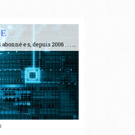
IE
Le plus gros site de philosophie de France ! ABONNEZ-VOUS ! 4115 Articles, 1634 abonné·e·s, depuis 2006 . . . . . . . . 2 852 214 pages vues jusqu'à présent. Prestance et être apte à un plus grand nombre de choses.
T