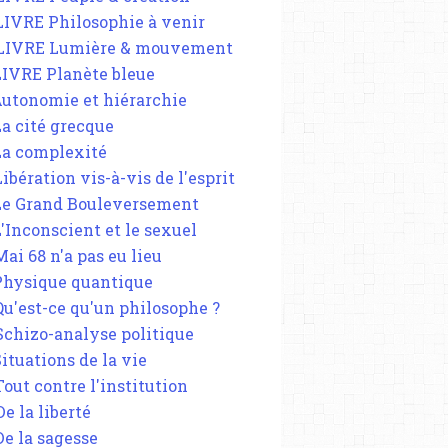
 LIVRE Philosophie à venir
 LIVRE Lumière & mouvement
 LIVRE Planète bleue
 Autonomie et hiérarchie
La cité grecque
 La complexité
Libération vis-à-vis de l'esprit
 Le Grand Bouleversement
L'Inconscient et le sexuel
Mai 68 n'a pas eu lieu
 Physique quantique
 Qu'est-ce qu'un philosophe ?
 Schizo-analyse politique
Situations de la vie
Tout contre l'institution
De la liberté
De la sagesse