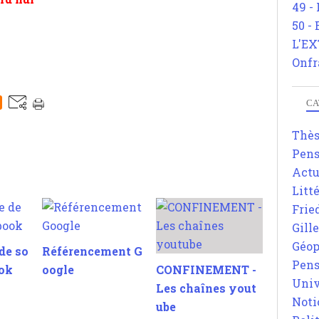
49 -
50 -
L'EX
Onfr
CA
Thè
Pens
Actu
Litt
Frie
Gill
Géop
 de so
Référencement G
Pens
ook
oogle
CONFINEMENT -
Univ
Les chaînes yout
Noti
ube