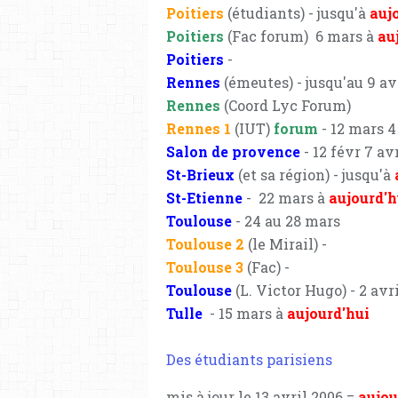
Poitiers
(étudiants) - jusqu'à
auj
Poitiers
(Fac forum) 6 mars à
au
Poitiers
-
Rennes
(émeutes) - jusqu'au 9 av
Rennes
(Coord Lyc Forum)
Rennes 1
(IUT)
forum
- 12 mars 4
Salon de provence
- 12 févr 7 av
St-Brieux
(et sa région) - jusqu'à
St-Etienne
- 22 mars à
aujourd'h
Toulouse
- 24 au 28 mars
Toulouse 2
(le Mirail) -
Toulouse 3
(Fac) -
Toulouse
(L. Victor Hugo) - 2 avr
Tulle
- 15 mars à
aujourd'hui
Des étudiants parisiens
mis à jour le 13 avril 2006 =
aujou