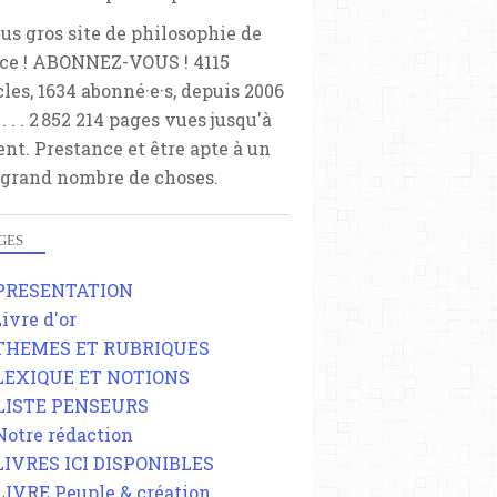
lus gros site de philosophie de
ce ! ABONNEZ-VOUS ! 4115
cles, 1634 abonné·e·s, depuis 2006
 . . . . . 2 852 214 pages vues jusqu'à
ent. Prestance et être apte à un
 grand nombre de choses.
GES
 PRESENTATION
Livre d'or
 THEMES ET RUBRIQUES
 LEXIQUE ET NOTIONS
 LISTE PENSEURS
 Notre rédaction
 LIVRES ICI DISPONIBLES
 LIVRE Peuple & création