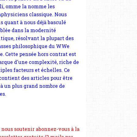
blée dans la modernité
tique, résolvant la plupart des
sses philosophique du WWe
le. Cette pensée hors contrat est
arque d'une complexité, riche de
iples facteurs et échelles. Ce
 contient des articles pour être
 à un plus grand nombre de
es.
 nous soutenir abonnez-vous à la
ewsletter gratuite (2 mails par
s), commentez sans hésitation,
tagez le contenu sur les réseaux