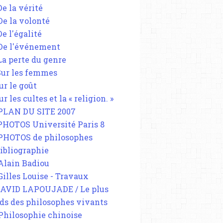
De la vérité
 De la volonté
De l'égalité
 De l'événement
 La perte du genre
 Sur les femmes
ur le goût
ur les cultes et la « religion. »
 PLAN DU SITE 2007
 PHOTOS Université Paris 8
 PHOTOS de philosophes
Bibliographie
 Alain Badiou
 Gilles Louise - Travaux
DAVID LAPOUJADE / Le plus
ds des philosophes vivants
 Philosophie chinoise