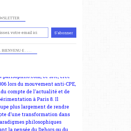
WSLETTER
iennement
paris8philo.com, ce site, créé
 . . BIENVENU·E . . . .
006 lors du mouvement anti-CPE,
ndu compte de l'actualité et de
périmentation à Paris 8. Il
cupe plus largement de rendre
te d'une transformation dans
paradigmes philosophiques
ant la pensée du Dehors ou du
li, omme la nomme les
physiciens classique. Nous
s quant à nous déjà basculé