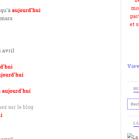
et 
squ'à
aujourd'hui
 mars
 avril
View
d'hui
jourd'hui
RE
à
aujourd'hui
ez sur le blog
i
LA