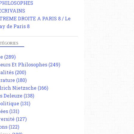
 PHILOSOPHES
 ECRIVAINS
TREME DROITE A PARIS 8 / Le
ay de Paris 8
TÉGORIES
se
(289)
eurs Et Philosophes
(249)
alités
(200)
érature
(180)
drich Nietzsche
(166)
es Deleuze
(138)
olitique
(131)
ées
(131)
ersité
(127)
ons
(122)