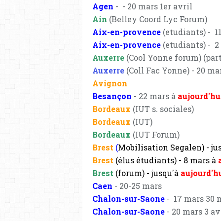
Agen
- - 20 mars 1er avril
Ain
(Belley Coord Lyc Forum)
Aix-en-provence
(etudiants) - 1
Aix-en-provence
(etudiants) - 2
Auxerre
(Cool Yonne forum) (parti
Auxerre
(Coll Fac Yonne) - 20 ma
Avignon
Besançon
- 22 mars à
aujourd'hu
Bordeaux
(IUT s. sociales)
Bordeaux
(IUT)
Bordeaux
(IUT Forum)
Brest
(
Mobilisation Segalen) - ju
Brest
(élus étudiants) - 8 mars à
Brest
(forum) -
jusqu'à
aujourd'h
Caen
- 20-25 mars
Chalon-sur-Saone
- 17 mars 30 
Chalon-sur-Saone
- 20 mars 3 av