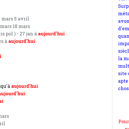
d'em
quan
impa
1 mars 5 avril
sièc
 mars 18 mars
la m
s pol.) - 27 jan à
aujourd'hui
mult
rs à
aujourd'hui
site
apte
i
chos
squ'à
aujourd'hui
aujourd'hui
Pour
ui
n
moi
mars
par
ril