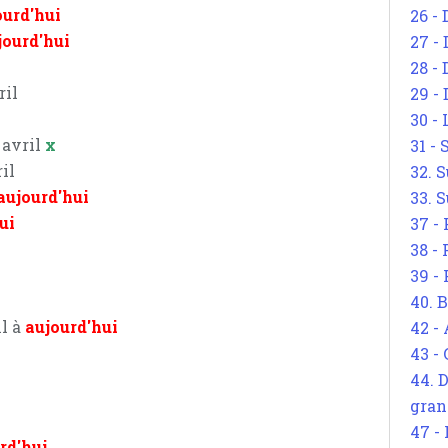
ourd'hui
26 - 
jourd'hui
27 -
28 - 
ril
29 -
30 -
 avril
x
31 -
ril
32. S
aujourd'hui
33. S
ui
37 -
38 -
39 -
40. 
il à
aujourd'hui
42 -
43 -
44. 
gran
47 -
rd'hui