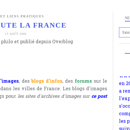
 ET LIENS PRATIQUES
NE
OUTE LA FRANCE
13 AOÛT 2006
 philo et publié depuis Overblog
Anc
www.
. .
en 2
a re
l'ex
s'oc
d'images
, des
blogs d'infos
, des
forums
sur le
comp
ans les villes de France. Les blogs d'images
les 
ogs pour
les sites d'archives d'images sur
ce post
suiv
Surp
méta
avon