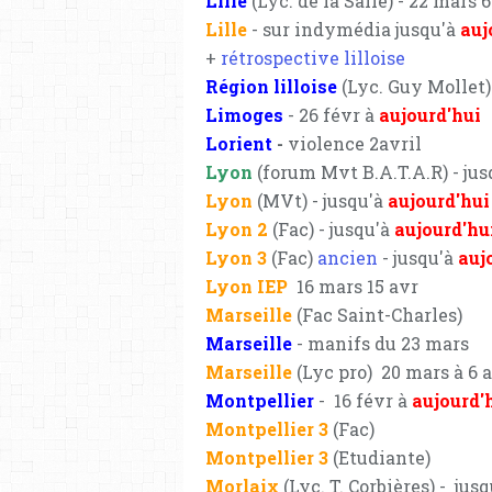
Lille
(Lyc. de la Salle) - 22 mars 6
Lille
- sur indymédia jusqu'à
auj
+
rétrospective lilloise
Région lilloise
(Lyc. Guy Mollet) 
Limoges
- 26 févr à
aujourd'hui
Lorient
-
violence 2avril
Lyon
(forum Mvt B.A.T.A.R) - ju
Lyon
(MVt) - jusqu'à
aujourd'hui
Lyon 2
(Fac) - jusqu'à
aujourd'hu
Lyon 3
(Fac)
ancien
- jusqu'à
auj
Lyon IEP
16 mars 15 avr
Marseille
(Fac Saint-Charles)
Marseille
- manifs du 23 mars
Marseille
(Lyc pro) 20 mars à 6 a
Montpellier
- 16 févr à
aujourd'
Montpellier 3
(Fac)
Montpellier 3
(Etudiante)
Morlaix
(Lyc. T. Corbières) - jus