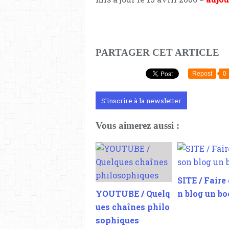
13/04/2007 15:46:14
PARTAGER CET ARTICLE
Repost
0
S'inscrire à la newsletter
Vous aimerez aussi :
SITE / Faire
YOUTUBE / Quelq
n blog un b
ues chaînes philo
sophiques