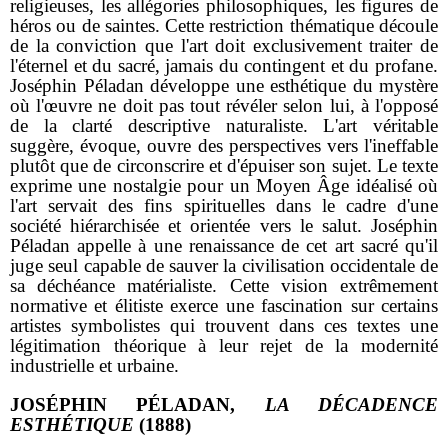
religieuses, les allégories philosophiques, les figures de
héros ou de saintes. Cette restriction thématique découle
de la conviction que l'art doit exclusivement traiter de
l'éternel et du sacré, jamais du contingent et du profane.
Joséphin Péladan développe une esthétique du mystère
où l'œuvre ne doit pas tout révéler selon lui, à l'opposé
de la clarté descriptive naturaliste. L'art véritable
suggère, évoque, ouvre des perspectives vers l'ineffable
plutôt que de circonscrire et d'épuiser son sujet. Le texte
exprime une nostalgie pour un Moyen Âge idéalisé où
l'art servait des fins spirituelles dans le cadre d'une
société hiérarchisée et orientée vers le salut. Joséphin
Péladan appelle à une renaissance de cet art sacré qu'il
juge seul capable de sauver la civilisation occidentale de
sa déchéance matérialiste. Cette vision extrêmement
normative et élitiste exerce une fascination sur certains
artistes symbolistes qui trouvent dans ces textes une
légitimation théorique à leur rejet de la modernité
industrielle et urbaine.
JOSÉPHIN PÉLADAN,
LA DÉCADENCE
ESTHÉTIQUE
(1888)