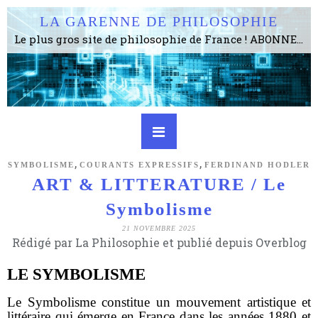
LA GARENNE DE PHILOSOPHIE
Le plus gros site de philosophie de France ! ABONNEZ-VOUS ! 4115 Articles, 1634 abonné·e·s, depuis 2006 . . . . . . . . 2 852 214 pages vues jusqu'à présent. Prestance et être apte à un plus grand nombre de choses.
,
,
SYMBOLISME
COURANTS EXPRESSIFS
FERDINAND HODLER
ART & LITTERATURE / Le
Symbolisme
21 NOVEMBRE 2025
Rédigé par La Philosophie et publié depuis Overblog
LE SYMBOLISME
Le Symbolisme constitue un mouvement artistique et
littéraire qui émerge en France dans les années 1880 et