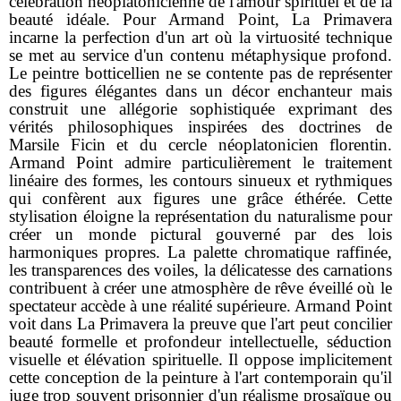
célébration néoplatonicienne de l'amour spirituel et de la
beauté idéale. Pour Armand Point, La Primavera
incarne la perfection d'un art où la virtuosité technique
se met au service d'un contenu métaphysique profond.
Le peintre botticellien ne se contente pas de représenter
des figures élégantes dans un décor enchanteur mais
construit une allégorie sophistiquée exprimant des
vérités philosophiques inspirées des doctrines de
Marsile Ficin et du cercle néoplatonicien florentin.
Armand Point admire particulièrement le traitement
linéaire des formes, les contours sinueux et rythmiques
qui confèrent aux figures une grâce éthérée. Cette
stylisation éloigne la représentation du naturalisme pour
créer un monde pictural gouverné par des lois
harmoniques propres. La palette chromatique raffinée,
les transparences des voiles, la délicatesse des carnations
contribuent à créer une atmosphère de rêve éveillé où le
spectateur accède à une réalité supérieure. Armand Point
voit dans La Primavera la preuve que l'art peut concilier
beauté formelle et profondeur intellectuelle, séduction
visuelle et élévation spirituelle. Il oppose implicitement
cette conception de la peinture à l'art contemporain qu'il
juge trop souvent prisonnier d'un réalisme prosaïque ou