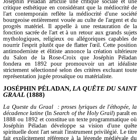
Joséphin Péladan articule une critique sociale et une
critique esthétique en considérant que la médiocrité de
l'art contemporain reflète la médiocrité d'une société
bourgeoise entièrement vouée au culte de l'argent et du
progrès matériel. Il appelle à une restauration de la
fonction sacrée de l'art et à un retour aux grands sujets
mythologiques, religieux ou allégoriques capables de
nourrir l'esprit plutôt que de flatter l'œil. Cette position
antimoderniste et élitiste annonce la création ultérieure
du Salon de la Rose-Croix que Joséphin Péladan
fondera en 1892 pour promouvoir un art idéaliste
strictement sélectionné selon des critères excluant toute
représentation jugée prosaïque ou matérialiste.
JOSÉPHIN PÉLADAN,
LA QUÊTE DU SAINT
GRAAL
(1888)
La Queste du Graal
: proses lyriques de l'éthopée, la
décadence latine
(In
Search of the Holy Grail
) paraît en
1888 ou 1892 et constitue un texte programmatique où
Joséphin Péladan développe sa vision d'une quête
spirituelle dont l'art serait l'instrument privilégié. Le titre
fait explicitement référence à la légende médiévale du