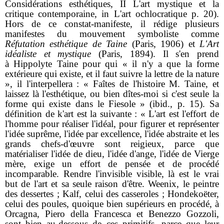
Considérations esthétiques, II L'art mystique et la
critique contemporaine, in L'art ochlocratique p. 20).
Hors de ce constat-manifeste, il rédige plusieurs
manifestes du mouvement symboliste comme
Réfutation esthétique de Taine
(Paris, 1906) et
L'Art
idéaliste et mystique
(Paris, 1894). Il s'en prend
à Hippolyte Taine pour qui « il n'y a que la forme
extérieure qui existe, et il faut suivre la lettre de la nature
», il l'interpellera : « Faîtes de l'histoire M. Taine, et
laissez là l'esthétique, ou bien dîtes-moi si c'est seule la
forme qui existe dans le Fiesole » (ibid., p. 15). Sa
définition de k'art est la suivante : « L'art est l'effort de
l'homme pour réaliser l'idéal, pour figurer et représenter
l'idée suprême, l'idée par excellence, l'idée abstraite et les
grands chefs-d'œuvre sont reigieux, parce que
matérialiser l'idée de dieu, l'idée d'ange, l'idée de Vierge
mère, exige un effort de pensée et de procédé
incomparable. Rendre l'invisible visible, là est le vrai
but de l'art et sa seule raison d'être. Weenix, le peintre
des dessertes ; Kalf, celui des casseroles ; Hondekoëter,
celui des poules, quoique bien supérieurs en procédé, à
Orcagna, Piero della Francesca et Benezzo Gozzoli,
sont bien au-dessous de ces primitifs, parce que leur