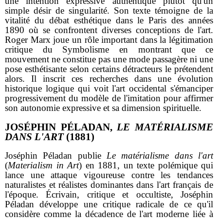
une intention expressive authentique plutôt qu'un
simple désir de singularité. Son texte témoigne de la
vitalité du débat esthétique dans le Paris des années
1890 où se confrontent diverses conceptions de l'art.
Roger Marx joue un rôle important dans la légitimation
critique du Symbolisme en montrant que ce
mouvement ne constitue pas une mode passagère ni une
pose esthétisante selon certains détracteurs le prétendent
alors. Il inscrit ces recherches dans une évolution
historique logique qui voit l'art occidental s'émanciper
progressivement du modèle de l'imitation pour affirmer
son autonomie expressive et sa dimension spirituelle.
JOSÉPHIN PÉLADAN,
LE MATÉRIALISME
DANS L'ART
(1881)
Joséphin Péladan publie
Le matérialisme dans l'art
(
Materialism in Art
) en 1881, un texte polémique qui
lance une attaque vigoureuse contre les tendances
naturalistes et réalistes dominantes dans l'art français de
l'époque. Écrivain, critique et occultiste, Joséphin
Péladan développe une critique radicale de ce qu'il
considère comme la décadence de l'art moderne liée à