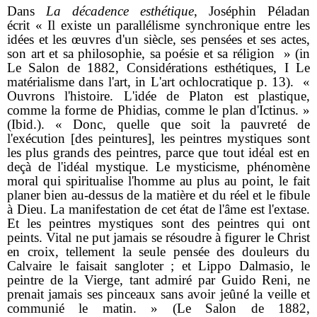
Dans
La décadence esthétique
, Joséphin Péladan
écrit « Il existe un parallélisme synchronique entre les
idées et les œuvres d'un siècle, ses pensées et ses actes,
son art et sa philosophie, sa poésie et sa réligion » (in
Le Salon de 1882, Considérations esthétiques, I Le
matérialisme dans l'art, in L'art ochlocratique p. 13). «
Ouvrons l'histoire. L'idée de Platon est plastique,
comme la forme de Phidias, comme le plan d'Ictinus. »
(Ibid.). « Donc, quelle que soit la pauvreté de
l'exécution [des peintures], les peintres mystiques sont
les plus grands des peintres, parce que tout idéal est en
deçà de l'idéal mystique. Le mysticisme, phénomène
moral qui spiritualise l'homme au plus au point, le fait
planer bien au-dessus de la matière et du réel et le fibule
à Dieu. La manifestation de cet état de l'âme est l'extase.
Et les peintres mystiques sont des peintres qui ont
peints. Vital ne put jamais se résoudre à figurer le Christ
en croix, tellement la seule pensée des douleurs du
Calvaire le faisait sangloter ; et Lippo Dalmasio, le
peintre de la Vierge, tant admiré par Guido Reni, ne
prenait jamais ses pinceaux sans avoir jeûné la veille et
communié le matin. » (Le Salon de 1882,