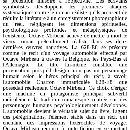
sa prétention illusoire à l'objectivité. Les écrivains
symbolistes développent les premières attaques
systématiques contre le roman réaliste qu'ils accusent de
réduire la littérature à un enregistrement photographique
du réel, négligeant les dimensions spirituelles,
psychologiques profondes et métaphysiques de
l'existence. Octave Mirbeau achève de mettre à mort le
vieux roman prétendument réaliste dans ses deux
dernières œuvres narratives. La 628-E8 se présente
comme le récit d'un voyage automobile effectué par
Octave Mirbeau à travers la Belgique, les Pays-Bas et
l'Allemagne. Le titre lui-même constitue une
provocation puisqu'il désigne non pas un personnage
humain selon le héros principal du récit, à savoir
l'automobile Charron immatriculée 628-E8 que
possédait réellement Octave Mirbeau. Ce choix d'ériger
une machine en protagoniste principal subvertit
radicalement la tradition romanesque centrée sur des
personnages humains psychologiquement développés.
L'automobile devient le véritable sujet du livre, l'agent
des pérégrinations, l'élément stable dans un récit qui
enchaîne des impressions hétéroclites de voyage.
Octave Mirbeau renonce à toute fiction en se mettant