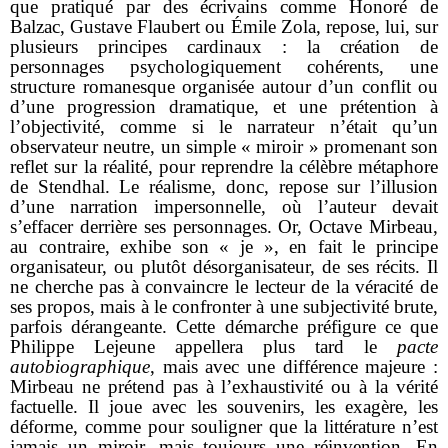
que pratiqué par des écrivains comme Honoré de
Balzac, Gustave Flaubert ou Émile Zola, repose, lui, sur
plusieurs principes cardinaux : la création de
personnages psychologiquement cohérents, une
structure romanesque organisée autour d’un conflit ou
d’une progression dramatique, et une prétention à
l’objectivité, comme si le narrateur n’était qu’un
observateur neutre, un simple « miroir » promenant son
reflet sur la réalité, pour reprendre la célèbre métaphore
de Stendhal. Le réalisme, donc, repose sur l’illusion
d’une narration impersonnelle, où l’auteur devait
s’effacer derrière ses personnages. Or, Octave Mirbeau,
au contraire, exhibe son « je », en fait le principe
organisateur, ou plutôt désorganisateur, de ses récits. Il
ne cherche pas à convaincre le lecteur de la véracité de
ses propos, mais à le confronter à une subjectivité brute,
parfois dérangeante. Cette démarche préfigure ce que
Philippe Lejeune appellera plus tard le
pacte
autobiographique
, mais avec une différence majeure :
Mirbeau ne prétend pas à l’exhaustivité ou à la vérité
factuelle. Il joue avec les souvenirs, les exagère, les
déforme, comme pour souligner que la littérature n’est
jamais un miroir, mais toujours une réinvention. En