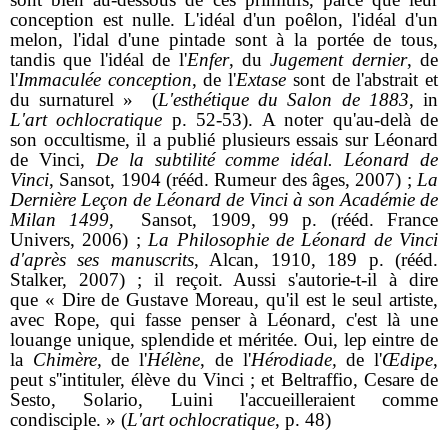
conception est nulle. L'idéal d'un poêlon, l'idéal d'un
melon, l'idal d'une pintade sont à la portée de tous,
tandis que l'idéal de l'
Enfer
, du
Jugement dernier
, de
l'
Immaculée conception
, de l'
Extase
sont de l'abstrait et
du surnaturel » (
L'esthétique du Salon de 1883
, in
L'art ochlocratique
p. 52-53). A noter qu'au-delà de
son occultisme, il a publié plusieurs essais sur Léonard
de Vinci,
De la subtilité comme idéal. Léonard de
Vinci
, Sansot, 1904 (rééd. Rumeur des âges, 2007) ;
La
Dernière Leçon de Léonard de Vinci à son Académie de
Milan 1499
, Sansot, 1909, 99 p. (rééd. France
Univers, 2006) ;
La Philosophie de Léonard de Vinci
d'après ses manuscrits
, Alcan, 1910, 189 p. (rééd.
Stalker, 2007) ; il reçoit. Aussi s'autorie-t-il à dire
que « Dire de Gustave Moreau, qu'il est le seul artiste,
avec Rope, qui fasse penser à Léonard, c'est là une
louange unique, splendide et méritée. Oui, lep eintre de
la
Chimère,
de l'
Hélène
, de l'
Hérodiade,
de l'
Œdipe
,
peut s''intituler, élève du Vinci ; et Beltraffio, Cesare de
Sesto, Solario, Luini l'accueilleraient comme
condisciple. » (
L'art ochlocratique
, p. 48)