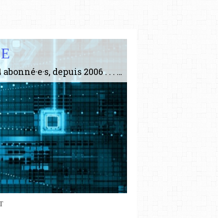
IE
Le plus gros site de philosophie de France ! ABONNEZ-VOUS ! 4115 Articles, 1634 abonné·e·s, depuis 2006 . . . . . . . . 2 852 214 pages vues jusqu'à présent. Prestance et être apte à un plus grand nombre de choses.
T