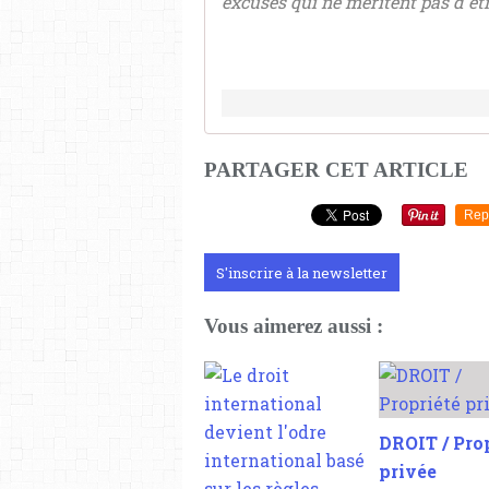
excuses qui ne méritent pas d'êtr
PARTAGER CET ARTICLE
Rep
S'inscrire à la newsletter
Vous aimerez aussi :
DROIT / Pro
privée