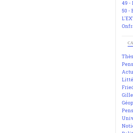
49 -
50 -
L'EX
Onfr
CA
Thè
Pens
Actu
Litt
Frie
Gill
Géop
Pens
Univ
Noti