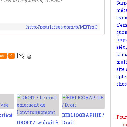
e écoutées: (Cicéron, la chose
quan
impa
sièc
la m
http://pearltrees.com/p/MRTmC
mult
site
apte
chos
ost
0
Pour
n
moi
par
priété
BIBLIOGRAPHIE /
et 
DROIT / Le droit é
Droit