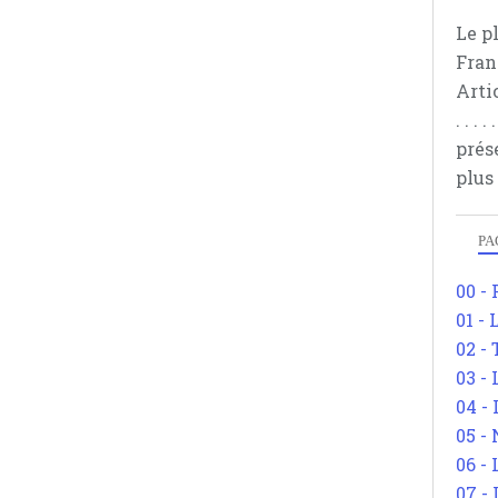
Le p
Fran
Arti
. . .
prés
plus
PA
00 -
01 - 
02 -
03 -
04 -
05 -
06 -
07 -