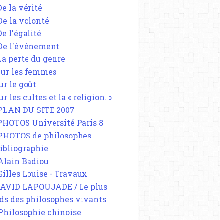
De la vérité
 De la volonté
De l'égalité
 De l'événement
 La perte du genre
 Sur les femmes
ur le goût
ur les cultes et la « religion. »
 PLAN DU SITE 2007
 PHOTOS Université Paris 8
 PHOTOS de philosophes
Bibliographie
 Alain Badiou
 Gilles Louise - Travaux
DAVID LAPOUJADE / Le plus
ds des philosophes vivants
 Philosophie chinoise