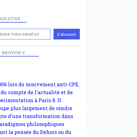
WSLETTER
iennement
paris8philo.com, ce site, créé
006 lors du mouvement anti-CPE,
 . . BIENVENU·E . . . .
ndu compte de l'actualité et de
périmentation à Paris 8. Il
cupe plus largement de rendre
te d'une transformation dans
paradigmes philosophiques
ant la pensée du Dehors ou du
li, omme la nomme les
physiciens classique. Nous
s quant à nous déjà basculé
blée dans la modernité