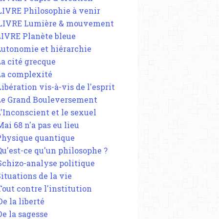
 LIVRE Philosophie à venir
 LIVRE Lumière & mouvement
 LIVRE Planète bleue
 Autonomie et hiérarchie
La cité grecque
 La complexité
Libération vis-à-vis de l'esprit
 Le Grand Bouleversement
L'Inconscient et le sexuel
Mai 68 n'a pas eu lieu
 Physique quantique
 Qu'est-ce qu'un philosophe ?
 Schizo-analyse politique
Situations de la vie
Tout contre l'institution
De la liberté
De la sagesse