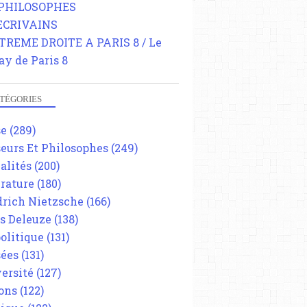
 PHILOSOPHES
 ECRIVAINS
TREME DROITE A PARIS 8 / Le
ay de Paris 8
TÉGORIES
se
(289)
eurs Et Philosophes
(249)
alités
(200)
érature
(180)
drich Nietzsche
(166)
es Deleuze
(138)
olitique
(131)
ées
(131)
ersité
(127)
ons
(122)