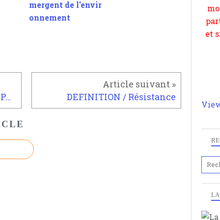
mergent de l'envir
onnement
Les Trois Mousquetaires (5), PAE lyc�e Gambier...
DEFINITION / Résistance
View
ICLE
RE
LA