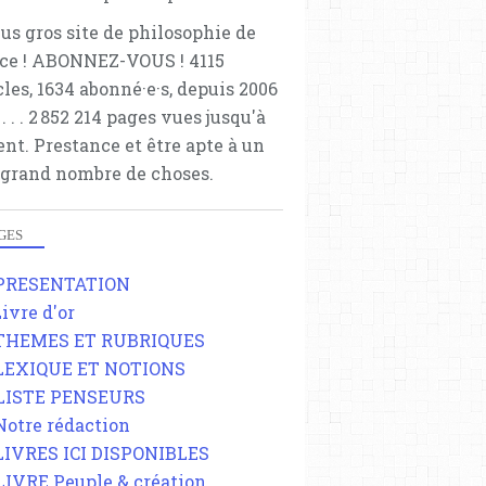
lus gros site de philosophie de
ce ! ABONNEZ-VOUS ! 4115
cles, 1634 abonné·e·s, depuis 2006
 . . . . . 2 852 214 pages vues jusqu'à
ent. Prestance et être apte à un
 grand nombre de choses.
GES
 PRESENTATION
Livre d'or
 THEMES ET RUBRIQUES
 LEXIQUE ET NOTIONS
 LISTE PENSEURS
 Notre rédaction
 LIVRES ICI DISPONIBLES
 LIVRE Peuple & création