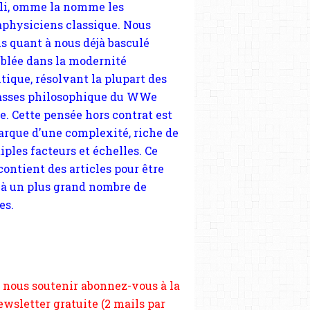
tique, résolvant la plupart des
sses philosophique du WWe
le. Cette pensée hors contrat est
arque d'une complexité, riche de
iples facteurs et échelles. Ce
 contient des articles pour être
 à un plus grand nombre de
es.
 nous soutenir abonnez-vous à la
ewsletter gratuite (2 mails par
s), commentez sans hésitation,
tagez le contenu sur les réseaux
si vous le pouvez faîtes des liens