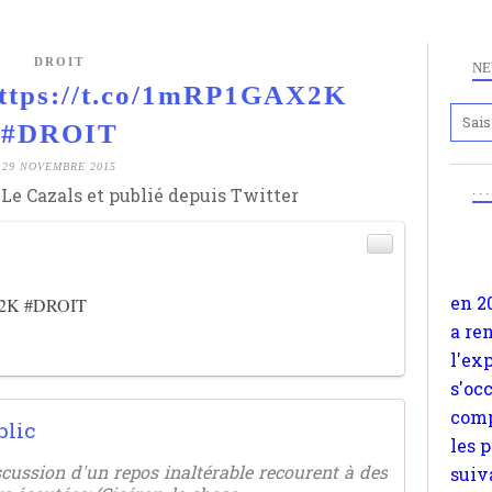
DROIT
NE
https://t.co/1mRP1GAX2K
Anc
#DROIT
www.
29 NOVEMBRE 2015
en 2
. .
Le Cazals et publié depuis Twitter
a re
l'ex
s'oc
comp
X2K
#DROIT
les 
suiv
Surp
méta
blic
avon
d'em
scussion d'un repos inaltérable recourent à des