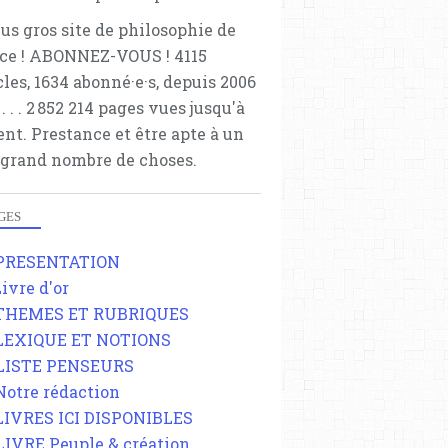
lus gros site de philosophie de
ce ! ABONNEZ-VOUS ! 4115
cles, 1634 abonné·e·s, depuis 2006
 . . . . . 2 852 214 pages vues jusqu'à
ent. Prestance et être apte à un
 grand nombre de choses.
GES
 PRESENTATION
Livre d'or
 THEMES ET RUBRIQUES
 LEXIQUE ET NOTIONS
 LISTE PENSEURS
 Notre rédaction
 LIVRES ICI DISPONIBLES
 LIVRE Peuple & création