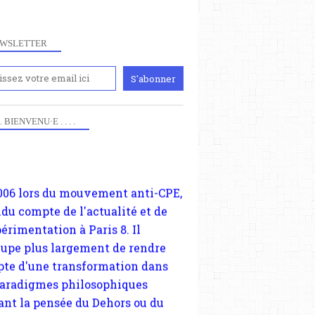
WSLETTER
iennement
paris8philo.com, ce site, créé
006 lors du mouvement anti-CPE,
 . . BIENVENU·E . . . .
ndu compte de l'actualité et de
périmentation à Paris 8. Il
cupe plus largement de rendre
te d'une transformation dans
paradigmes philosophiques
ant la pensée du Dehors ou du
li, omme la nomme les
physiciens classique. Nous
s quant à nous déjà basculé
blée dans la modernité
tique, résolvant la plupart des