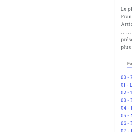
Le p
Fran
Arti
. . .
prés
plus
PA
00 -
01 - 
02 -
03 -
04 -
05 -
06 -
07 -