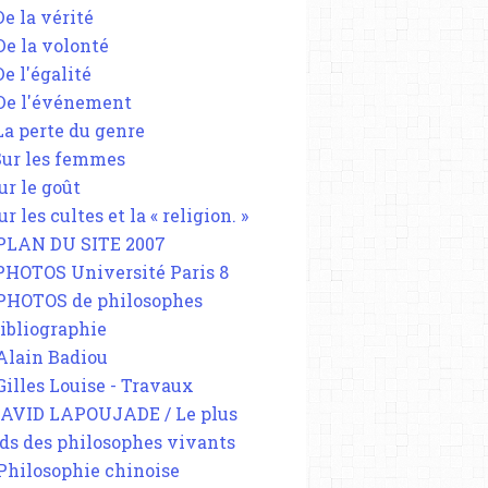
De la vérité
 De la volonté
De l'égalité
 De l'événement
 La perte du genre
 Sur les femmes
ur le goût
ur les cultes et la « religion. »
 PLAN DU SITE 2007
 PHOTOS Université Paris 8
 PHOTOS de philosophes
Bibliographie
 Alain Badiou
 Gilles Louise - Travaux
DAVID LAPOUJADE / Le plus
ds des philosophes vivants
 Philosophie chinoise