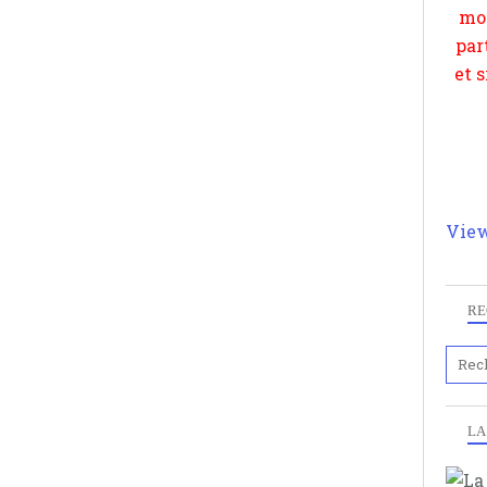
View
RE
LA