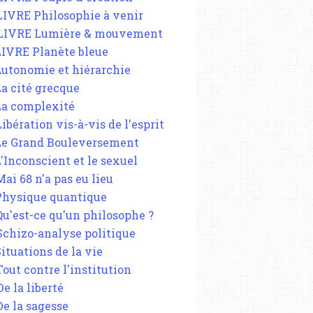
 LIVRE Philosophie à venir
 LIVRE Lumière & mouvement
 LIVRE Planète bleue
 Autonomie et hiérarchie
La cité grecque
 La complexité
Libération vis-à-vis de l'esprit
 Le Grand Bouleversement
L'Inconscient et le sexuel
Mai 68 n'a pas eu lieu
 Physique quantique
 Qu'est-ce qu'un philosophe ?
 Schizo-analyse politique
Situations de la vie
Tout contre l'institution
De la liberté
De la sagesse