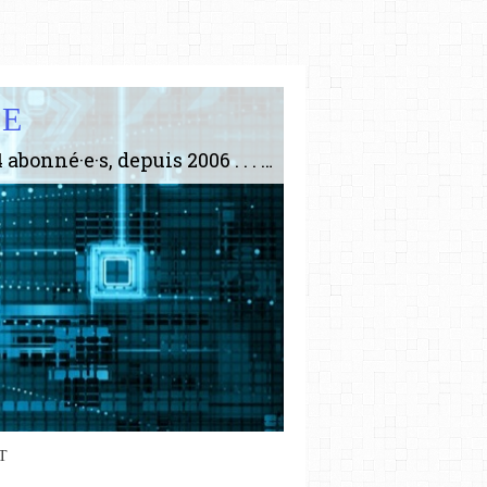
IE
Le plus gros site de philosophie de France ! ABONNEZ-VOUS ! 4115 Articles, 1634 abonné·e·s, depuis 2006 . . . . . . . . 2 852 214 pages vues jusqu'à présent. Prestance et être apte à un plus grand nombre de choses.
T