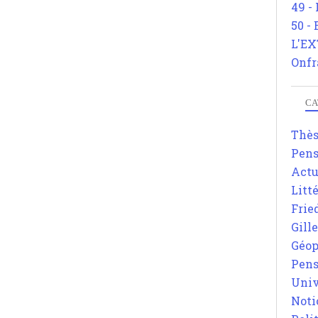
49 -
50 -
L'EX
Onfr
CA
Thè
Pens
Actu
Litt
Frie
Gill
Géop
Pens
Univ
Noti