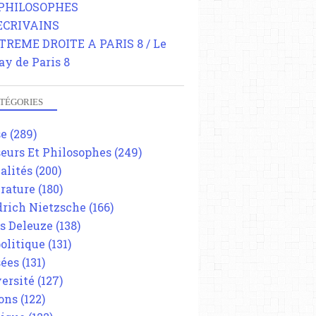
 PHILOSOPHES
 ECRIVAINS
TREME DROITE A PARIS 8 / Le
ay de Paris 8
TÉGORIES
se
(289)
eurs Et Philosophes
(249)
alités
(200)
érature
(180)
drich Nietzsche
(166)
es Deleuze
(138)
olitique
(131)
ées
(131)
ersité
(127)
ons
(122)