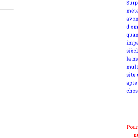
impa
sièc
la m
mult
site
apte
chos
Pour
n
moi
par
et 