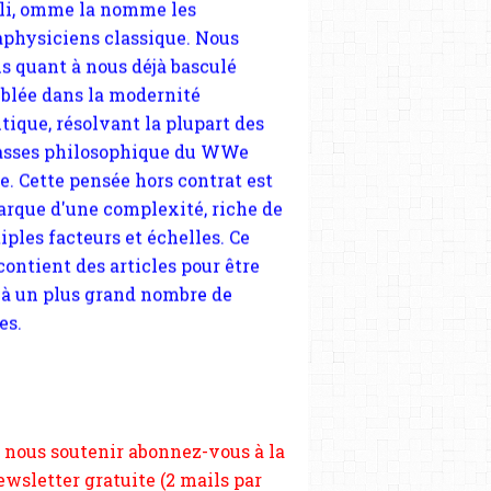
sses philosophique du WWe
le. Cette pensée hors contrat est
arque d'une complexité, riche de
iples facteurs et échelles. Ce
 contient des articles pour être
 à un plus grand nombre de
es.
 nous soutenir abonnez-vous à la
ewsletter gratuite (2 mails par
s), commentez sans hésitation,
tagez le contenu sur les réseaux
si vous le pouvez faîtes des liens
depuis votre site.