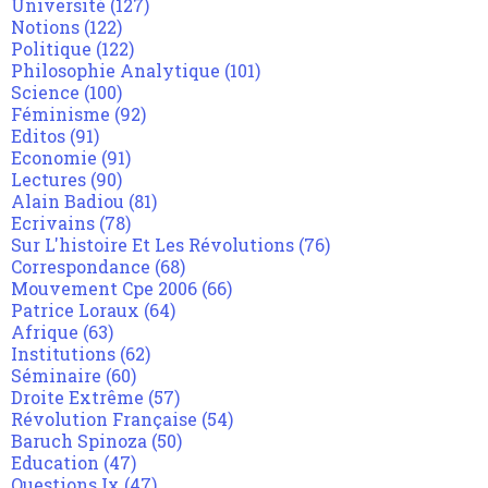
Université
(127)
Notions
(122)
Politique
(122)
Philosophie Analytique
(101)
Science
(100)
Féminisme
(92)
Editos
(91)
Economie
(91)
Lectures
(90)
Alain Badiou
(81)
Ecrivains
(78)
Sur L'histoire Et Les Révolutions
(76)
Correspondance
(68)
Mouvement Cpe 2006
(66)
Patrice Loraux
(64)
Afrique
(63)
Institutions
(62)
Séminaire
(60)
Droite Extrême
(57)
Révolution Française
(54)
Baruch Spinoza
(50)
Education
(47)
Questions Ix
(47)