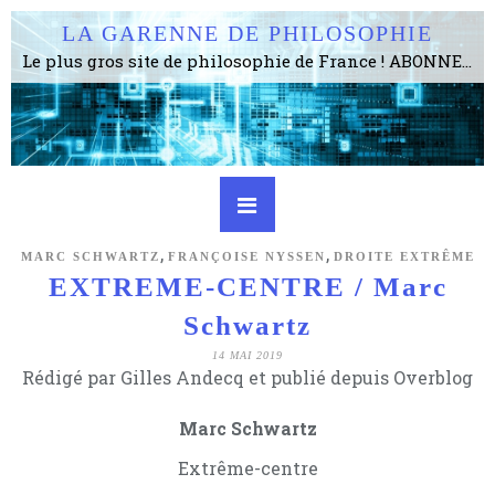
LA GARENNE DE PHILOSOPHIE
Le plus gros site de philosophie de France ! ABONNEZ-VOUS ! 4115 Articles, 1634 abonné·e·s, depuis 2006 . . . . . . . . 2 852 214 pages vues jusqu'à présent. Prestance et être apte à un plus grand nombre de choses.
,
,
MARC SCHWARTZ
FRANÇOISE NYSSEN
DROITE EXTRÊME
EXTREME-CENTRE / Marc
Schwartz
14 MAI 2019
Rédigé par Gilles Andecq et publié depuis Overblog
Marc Schwartz
Extrême-centre