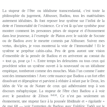
La stupeur de l’être ou idéalisme transcendantal, c’est toute la
philosophie du jugement, Althusser, Badiou, tous les matérialistes
autrement idéalistes. Ils font reposer leur système sur l’infini de la
dette et l’immortalité de l’existence. Ce n’est là
qu’une synthèse pour
montrer comment les personnes prises de stupeur et d’étonnement
dans leur jeunesse, à l’exemple de Platon avec le suicide de Socrate
ou de Badiou avec le meurtre commis par Althusser. Suivez mes
vertus, disciples, je vous montrerai la voie de l’immortalité ! Et le
système se perpétue cahin-caha. Peu de gens auront une vision
d’ensemble de la pensée de Badiou et en arriveront au constat du
« tout ça, pour ça ! ». Entre temps les deleuziens ou tous ceux qui
procèdent selon un système ouvert à la nouveauté ou un idéalisme
empirique, tomberont comme des mouches. Mais l’un comme l’autre
sont des immanentistes ! Avec cette nuance que Badiou a un fort effet
dissolvant et dépeupleur et parvient à réduire à néant par le Deux, les
idées de Vie ou de Nature de ceux qui adhéreraient trop à son
discours métaphysique. La stupeur de l'être chez Badiou a à voir
avec le paradoxe de Zénon
BdLM
. Ce n’est pas seulement un
étonnement, une stupeur face à la poussée libidinale et « rigolarde »
de mai 68 — voir l’entretien de Badiou avec Frédéric Tadéi sur le