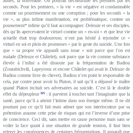
autres, la nouveauté.
On pourrait déconstruire les premiers par les
seconds. Pour les premiers, « la vie » est négative et condamnable
comme un pourrissement ou une corruption ; pour les seconds « la
vie », sa plus infime manifestation, est problématique, comme un
poussement* infime qu’il faut accompagner. Deleuze et ses disciples,
dès qu’ils apercevaient le virtuel comme un « en-soi » et que leur vie
actuelle était trop douloureuse, n‘ont pas hésité à rejoindre ce «
virtuel en soi et plein de promesses » par le geste du suicide. Une fois
que « sa propre vie apparaît sans issue » soit parce que l’on est
malade (Deleuze et Châtelet), soit parce que la vie comme substance
élevée à l’infini a été dissoute par la fréquentation de Badiou
(Zourabichvili, Lapeyroux et encore Châtelet qui avait le
Deleuze
de
Badiou comme livre de chevet). Badiou n’est point le responsable de
cela, par contre pour avoir lu Platon, il sait qu’il a dépassé le maître
quand Platon incitait ses adversaires au suicide. C’est là le double
effet du
dépeupleur
325
: il parvient à toucher tant l’imaginaire que la
santé, parce qu’il a atteint l’intime dans son énergie même. Il ne dit
pourtant pas ce qu’il fait mais admet que son interlocuteur par sa
prétention assume cette prise de risques qui est l’inverse d’une prise
de conscience. Ceci dit, sans mettre en cause personne mais sans se
voiler la face quant à une situation de grande tension, il faut bien
relever les conséquences de certaines fréquentations. Il apparaît que