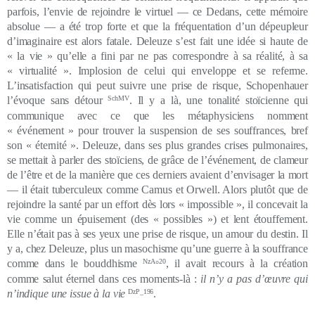
parfois, l’envie de rejoindre le virtuel — ce Dedans, cette mémoire
absolue — a été trop forte et que la fréquentation d’un dépeupleur
d’imaginaire est alors fatale. Deleuze s’est fait une idée si haute de
« la vie » qu’elle a fini par ne pas correspondre à sa réalité, à sa
« virtualité ». Implosion de celui qui enveloppe et se referme.
L’insatisfaction qui peut suivre une prise de risque, Schopenhauer
l’évoque sans détour
SchMV
. Il y a là, une tonalité stoïcienne qui
communique avec ce que les métaphysiciens nomment
« événement » pour trouver la suspension de ses souffrances, bref
son « éternité ». Deleuze, dans ses plus grandes crises pulmonaires,
se mettait à parler des stoïciens, de grâce de l’événement, de clameur
de l’être et de la manière que ces derniers avaient d’envisager la mort
— il était tuberculeux comme Camus et Orwell. Alors plutôt que de
rejoindre la santé par un effort dès lors « impossible », il concevait la
vie comme un épuisement (des « possibles ») et lent étouffement.
Elle n’était pas à ses yeux une prise de risque, un amour du destin
. Il
y a, chez Deleuze, plus un masochisme qu’une guerre à la souffrance
comme dans le bouddhisme
NzA
20
,
il avait recours à la création
°
comme salut éternel dans ces moments-là :
il n’y a pas d’œuvre qui
n’indique une issue à la vie
DzP_196
.