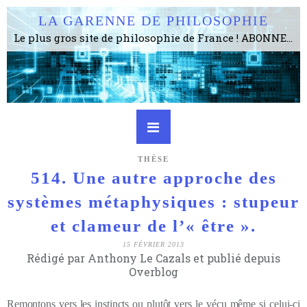
LA GARENNE DE PHILOSOPHIE
Le plus gros site de philosophie de France ! ABONNEZ-VOUS ! 4115 Articles, 1634 abonné·e·s, depuis 2006 . . . . . . . . 2 852 214 pages vues jusqu'à présent. Prestance et être apte à un plus grand nombre de choses.
THÈSE
514. Une autre approche des
systèmes métaphysiques : stupeur
et clameur de l’« être ».
15 FÉVRIER 2013
Rédigé par Anthony Le Cazals et publié depuis
Overblog
Remontons vers les instincts ou plutôt vers le vécu même si celui-ci