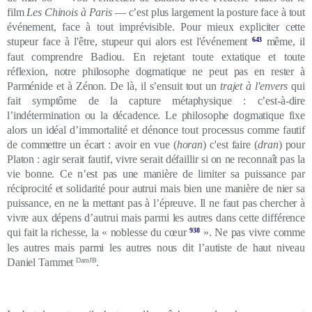
film
Les Chinois à Paris
— c’est plus largement la posture face à tout
événement, face à tout imprévisible. Pour mieux expliciter cette
stupeur face à l'être, stupeur qui alors est l'événement
643
même, il
faut comprendre Badiou. En rejetant toute extatique et toute
réflexion, notre philosophe dogmatique ne peut pas en rester à
Parménide et à Zénon. De là, il s’ensuit tout un
trajet à l'envers
qui
fait symptôme de la capture métaphysique : c’est-à-dire
l’indétermination ou la décadence. Le philosophe dogmatique fixe
alors un idéal d’immortalité et dénonce tout processus comme fautif
de commettre un écart :
avoir en vue (
horan
) c'est faire (
dran
) pour
Platon : agir serait fautif, vivre serait défaillir si on ne reconnaît pas la
vie bonne. Ce n’est pas une manière de limiter sa puissance par
réciprocité et solidarité pour autrui mais bien une manière de nier sa
puissance, en ne la mettant pas à l’épreuve. Il ne faut pas chercher à
vivre aux dépens d’autrui mais parmi les autres dans cette différence
qui fait la richesse, la « noblesse du cœur
938
». Ne pas vivre comme
les autres mais parmi les autres nous dit l’autiste de haut niveau
Daniel Tammet
DamJB
.