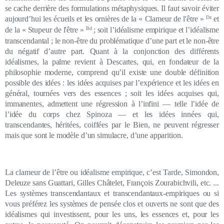
se cache derrière des formulations métaphysiques.
Il faut savoir éviter
aujourd’hui les écueils et les ornières
de la « Clameur de l'être »
Dz
et
de la « Stupeur de l'être »
Bd
; soit l’idéalisme empirique et l’idéalisme
transcendantal ; le non-être du problématique d’une part et le non-être
du négatif d’autre part. Quant à la conjonction des différents
idéalismes, l
a palme revient à Descartes, qui, en fondateur de la
philosophie moderne, comprend qu’il existe une double définition
possible des idées : les idées acquises par l’expérience et les idées en
général, tournées vers des essences ; soit les idées acquises qui,
immanentes, admettent une régression à l’infini — telle l’idée de
l’idée du corps chez Spinoza — et les idées innées qui,
transcendantes, héritées, coiffées par le Bien, ne peuvent régresser
mais que sont le modèle d’un simulacre, d’une apparition.
La clameur de l’être ou idéalisme empirique, c’est Tarde, Simondon,
Deleuze sans Guattari, Gilles Châtelet, François Zourabichvili, etc. ...
Les systèmes transcendantaux et transcendantaux-empiriques ou si
vous préférez les systèmes de pensée clos et ouverts ne sont que des
idéalismes qui investissent, pour les uns, les essences et, pour les