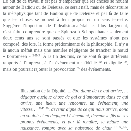
Le but de ce travail n’est pas d’empêcher que les choses se nouent
autour de Badiou ou de Deleuze, ce serait naïf, mais de déconstruire
la métaphysique tant de Badiou que de Deleuze et par là de faire
que les choses se nouent à leur propos en un sens terrestre.
Suggérer l’imposture de l’idéaliste-matérialiste. Plus largement,
c’est faire comprendre que de Spinoza à Schopenhauer seulement
deux cents ans se sont passés et que les systèmes n’ont pas
composé, dès lors, la forme prédominante de la philosophie. Il n’y a
là aucun méfait mais une manière négligente de trancher le nœud
« borroméen »
BdMP
. À la fin des fins, ce ne sont là que différents
rapports à l’imprévu, à l’« événement » : fidélité
Bd
et dignité
Dz
,
mais on pourrait rajouter la provocation
Nz
des événements.
Illustration de la Dignité. ...
être digne de ce qui arrive, …
dégager quelque chose de gai et d’amoureux dans ce qui
arrive, une lueur, une rencontre, un événement, une
vitesse…
DzD_80
,
devenir digne de ce qui nous arrive, donc
en vouloir et en dégager l’événement, devenir le fils de ses
propres événements, et par là renaître, se refaire une
naissance, rompre avec sa naissance de chair
DzLS_175
,