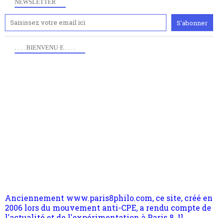
NEWSLETTER
. . . . BIENVENU·E . . . .
Anciennement www.paris8philo.com, ce site, créé en
2006 lors du mouvement anti-CPE, a rendu compte de
l'actualité et de l'expérimentation à Paris 8. Il
s'occupe plus largement de rendre compte d'une
transformation dans les paradigmes philosophiques