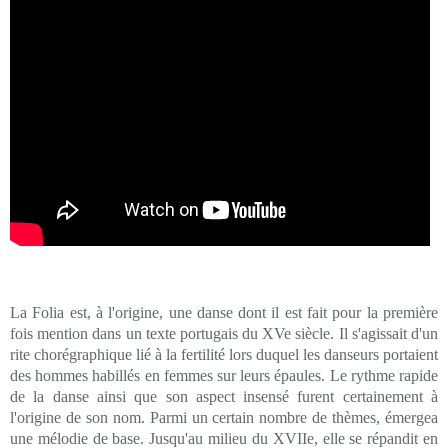
La Folia est, à l'origine, une danse dont il est fait pour la première
fois mention dans un texte portugais du XVe siècle. Il s'agissait d'un
rite chorégraphique lié à la fertilité lors duquel les danseurs portaient
des hommes habillés en femmes sur leurs épaules. Le rythme rapide
de la danse ainsi que son aspect insensé furent certainement à
l'origine de son nom. Parmi un certain nombre de thèmes, émergea
une mélodie de base. Jusqu'au milieu du XVIIe, elle se répandit en