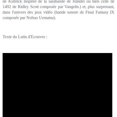
de Kubrick inspirée de la sarabande de Händel ou bien celle de
1492 de Ridley Scott composée par Vangelis.) et, plus surprenant,
dans l'univers des jeux vidéo (bande sonore de Final Fantasy IX
composée par Nobuo Uematsu).
Texte du Lutin d'Ecouves :