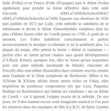
Italie (Follia) et en France (Folie d'Espagne) puis le thème évolua
rapidement pour prendre sa forme définitive dans cette suite
d'accords : réM/La7/réM/do/fa/do/réM/la7
réM/La7/réM/do/fa/do/rém-la7/réM Apparue aux alentours de 1650
puis publiée en 1672 par Lully, cette mélodie se stabilisera en se
ralentissant et devint le thème d'innombrables variations dont les
plus célèbres furent celles de Corelli parues en 1700. A partir de ce
moment, Les Folies habitèrent consciemment et parfois
inconsciemment la musique occidentale et ne la quittèrent plus. La
plupart du temps, elles prirent la forme « thème et variations » ;
parfois elles ne furent qu'une citation sans grand développement
(J.S.Bach, Keiser); quelques fois, elles ne furent qu'une inspiration
pour une autre mélodie (sarabande de Händel, chaconne de
Purcell); elles sont même dissimulées dans certaines œuvres comme
dans l'andante de la 5ème symphonie de Beethoven. Même si les
XIXème & XXème siècles furent moins riches en Folias, elles
inspirèrent de nombreux compositeurs tels que Liszt, Paganini,
Rodrigo ou Rachmaninov qui intitula ses variations « sur un thème
de Corelli » car il ignorait l'origine exacte de la mélodie. De nos
jours, les Folies hantent encore notre imaginaire musical et l'on peut
les retrouver dans des musiques de film (La B.O. de Barry Lyndon