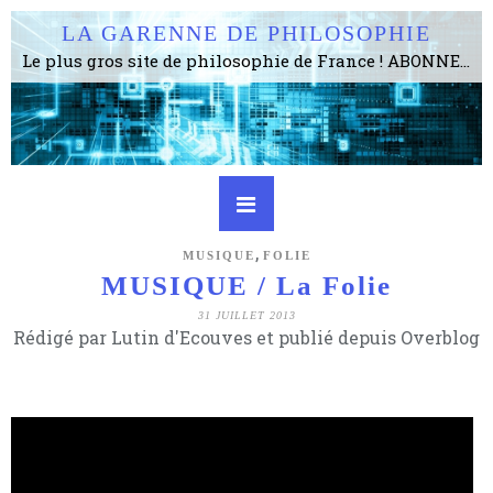
LA GARENNE DE PHILOSOPHIE
Le plus gros site de philosophie de France ! ABONNEZ-VOUS ! 4115 Articles, 1634 abonné·e·s, depuis 2006 . . . . . . . . 2 852 214 pages vues jusqu'à présent. Prestance et être apte à un plus grand nombre de choses.
,
MUSIQUE
FOLIE
MUSIQUE / La Folie
31 JUILLET 2013
Rédigé par Lutin d'Ecouves et publié depuis Overblog