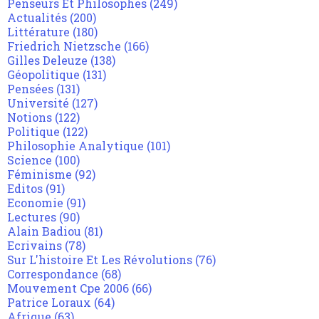
Penseurs Et Philosophes
(249)
Actualités
(200)
Littérature
(180)
Friedrich Nietzsche
(166)
Gilles Deleuze
(138)
Géopolitique
(131)
Pensées
(131)
Université
(127)
Notions
(122)
Politique
(122)
Philosophie Analytique
(101)
Science
(100)
Féminisme
(92)
Editos
(91)
Economie
(91)
Lectures
(90)
Alain Badiou
(81)
Ecrivains
(78)
Sur L'histoire Et Les Révolutions
(76)
Correspondance
(68)
Mouvement Cpe 2006
(66)
Patrice Loraux
(64)
Afrique
(63)