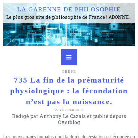
LA GARENNE DE PHILOSOPHIE
Le plus gros site de philosophie de France ! ABONNEZ-VOUS ! 4115 Articles, 1634 abonné·e·s, depuis 2006 . . . . . . . . 2 852 214 pages vues jusqu'à présent. Prestance et être apte à un plus grand nombre de choses.
THÈSE
735 La fin de la prématurité
physiologique : la fécondation
n’est pas la naissance.
21 FÉVRIER 2013
Rédigé par Anthony Le Cazals et publié depuis
Overblog
Les nouveau-nés humains dont la durée de gestation est écourtée en