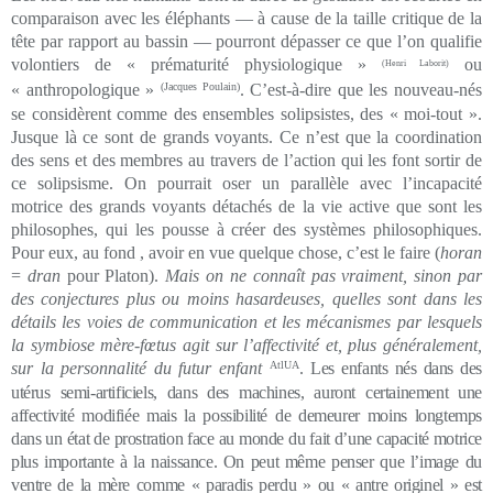
comparaison avec les éléphants — à cause de la taille critique de la
tête par rapport au bassin — pourront dépasser ce que l’on qualifie
volontiers de « prématurité physiologique »
ou
(Henri Laborit)
« anthropologique »
(Jacques Poulain)
. C’est-à-dire que les nouveau-nés
se considèrent comme des ensembles solipsistes, des « moi-tout ».
Jusque là ce sont de grands voyants. Ce n’est que la coordination
des sens et des membres au travers de l’action qui les font sortir de
ce solipsisme. On pourrait oser un parallèle avec l’incapacité
motrice des grands voyants détachés de la vie active que sont les
philosophes, qui les pousse à créer des systèmes philosophiques.
Pour eux, au fond , avoir en vue quelque chose, c’est le faire (
horan
=
dran
pour Platon).
Mais on ne connaît pas vraiment, sinon par
des conjectures plus ou moins hasardeuses, quelles sont dans les
détails les voies de communication et les mécanismes par lesquels
la symbiose mère-fœtus agit sur l’affectivité et, plus généralement,
sur la personnalité du futur enfant
AtlUA
.
Les enfants nés dans des
utérus semi-artificiels, dans des machines, auront certainement une
affectivité modifiée mais la possibilité de demeurer moins longtemps
dans un état de prostration face au monde du fait d’une capacité motrice
plus importante à la naissance. On peut même penser que l’image du
ventre de la mère comme « paradis perdu » ou « antre originel » est