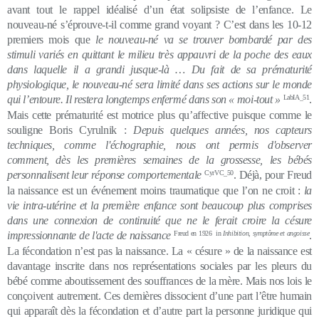
avant tout le rappel idéalisé d’un état solipsiste de l’enfance. Le
nouveau-né s’éprouve-t-il comme grand voyant ? C’est dans les 10-12
premiers mois que
le nouveau-né va se trouver bombardé par des
stimuli variés en quittant le milieu très appauvri de la poche des eaux
dans laquelle il a grandi jusque-là … Du fait de sa prématurité
physiologique, le nouveau-né sera limité dans ses actions sur le monde
qui l’entoure. Il restera longtemps enfermé dans son « moi-tout »
LabIA_51
.
Mais cette prématurité est motrice plus qu’affective puisque comme le
souligne Boris Cyrulnik :
Depuis quelques années, nos capteurs
techniques, comme l'échographie, nous ont permis d'observer
comment, dès les premières semaines de la grossesse, les bébés
personnalisent leur réponse comportementale
CyrVC_50
. Déjà, pour Freud
la naissance est un événement moins traumatique que l’on ne croit :
la
vie intra-utérine et la première enfance sont beaucoup plus comprises
dans une connexion de continuité que ne le ferait croire la césure
impressionnante de l'acte de naissance
Freud en 1926 in
Inhibition, symptôme et angoisse
.
La fécondation n’est pas la naissance. La « césure » de la naissance est
davantage inscrite dans nos représentations sociales par les pleurs du
bébé comme aboutissement des souffrances de la mère. Mais nos lois le
conçoivent autrement. Ces dernières dissocient d’une part l’être humain
qui apparaît dès la fécondation et d’autre part la personne juridique qui