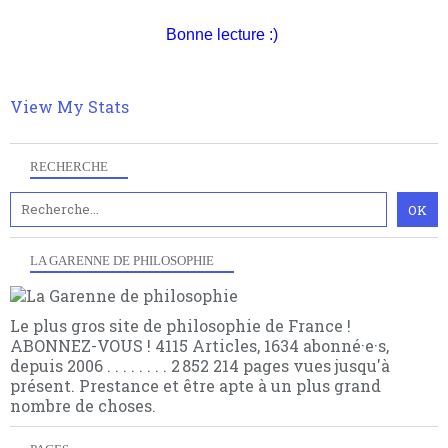
quantique, résolvant la plupart des impasses
philosophique du WWe siècle. Cette pensée hors
Bonne lecture :)
contrat est la marque d'une complexité, riche de
multiples facteurs et échelles. Ce site contient des
articles pour être apte à un plus grand nombre de
choses.
View My Stats
RECHERCHE
LA GARENNE DE PHILOSOPHIE
Le plus gros site de philosophie de France !
ABONNEZ-VOUS ! 4115 Articles, 1634 abonné·e·s,
depuis 2006 . . . . . . . . 2 852 214 pages vues jusqu'à
présent. Prestance et être apte à un plus grand
nombre de choses.