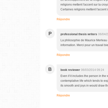
religions mettent l'accent sur la croy
Certaines religions mettent l'accent s
Répondre
P
professional thesis writers
06/04/
La philosophie de Maurice Merleau q
information. Merci pour un travail bien
Répondre
B
book reviewer
06/03/2014 09:24
Even if it includes the person in the
contemplative life which tends to exp
its smooth and joys in would draw the
Répondre