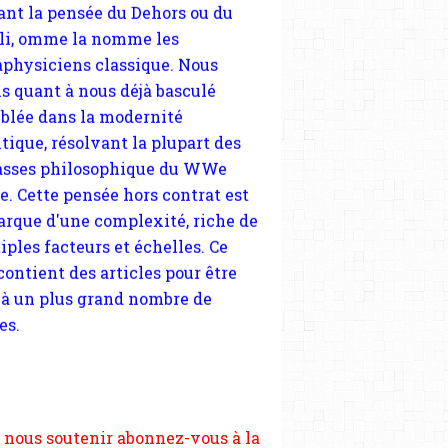
blée dans la modernité
tique, résolvant la plupart des
sses philosophique du WWe
le. Cette pensée hors contrat est
arque d'une complexité, riche de
iples facteurs et échelles. Ce
 contient des articles pour être
 à un plus grand nombre de
es.
 nous soutenir abonnez-vous à la
ewsletter gratuite (2 mails par
s), commentez sans hésitation,
tagez le contenu sur les réseaux
si vous le pouvez faîtes des liens