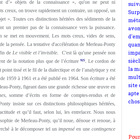
d'em
t d’« objets de la connaissance », qu'on ne peut ni
quan
ts creux, on trouve rapidement un contraire, un opposé, un
impa
t ». Toutes ces distinctions héritées des sédiments de la
sièc
sont un premier pas de la connaissance vers la puissance.
la m
l'on se met en mouvement. Les mots creux, vides de sens,
mult
e la pensée. La tentative d'accélération de Merleau-Ponty
site
 fin de
Le visible et l’invisible.
C'est là qu'une pensée non
apte
ent de la notation plus que de l’écriture
925
. Le cordon de
chos
point tissé et le fil de la dialectique et de l’analytique y est
 de 1959 à 1961 et a été publié en 1964. Son écriture a été
leau-Ponty, figeant dans une grande richesse une œuvre en
nes
, somme d’écrits en forme de comptes-rendus et de
onty insiste sur ces distinctions philosophiques héritées,
Pour
actitude et qu’il faut, selon lui, les entrelacer. Nous nous
n
osophie de Merleau-Ponty, qu’il noue, dénoue et renoue, à
moi
herché à le décomposer tel un
impensé
en une
contingence
par
et 