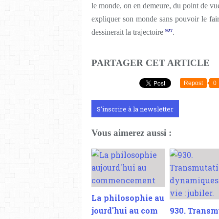
le monde, on en demeure, du point de vue 
expliquer son monde sans pouvoir le faire
dessinerait la trajectoire
927
.
PARTAGER CET ARTICLE
Repost
0
S'inscrire à la newsletter
Vous aimerez aussi :
La philosophie au
jourd'hui au com
930. Transm