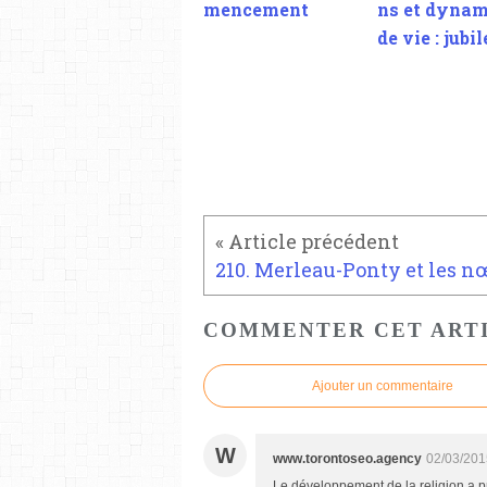
mencement
ns et dyna
de vie : jubil
COMMENTER CET ART
Ajouter un commentaire
W
www.torontoseo.agency
02/03/201
Le développement de la religion a pr