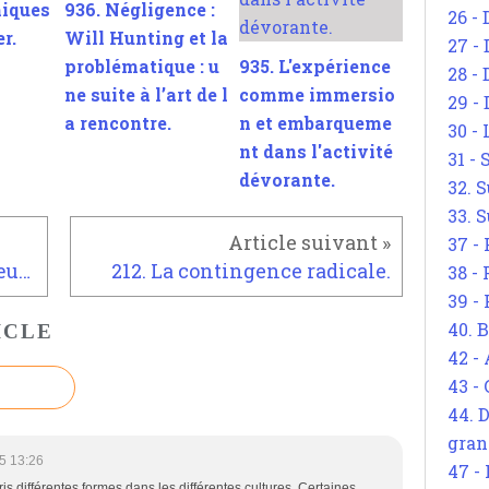
miques
936. Négligence :
26 - 
er.
Will Hunting et la
27 -
problématique : u
935. L'expérience
28 - 
ne suite à l’art de l
comme immersio
29 -
a rencontre.
n et embarqueme
30 -
nt dans l'activité
31 -
dévorante.
32. S
33. S
37 -
210. Merleau-Ponty et les nœuds de pensée : supprimer les invisibles absolus.
212. La contingence radicale.
38 -
39 -
40. 
ICLE
42 -
43 -
44. 
gran
5 13:26
47 -
is différentes formes dans les différentes cultures. Certaines