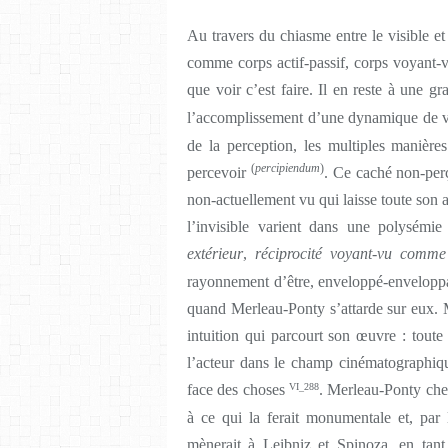
Au travers du chiasme entre le visible et
comme corps actif-passif, corps voyant-vi
que voir c’est faire. Il en reste à une gr
l’accomplissement d’une dynamique de 
de la perception, les multiples manières 
(
percipiendum
)
percevoir
. Ce caché non-perç
non-actuellement vu qui laisse toute son a
l’invisible varient dans une polysém
extérieur
,
réciprocité voyant-vu comme 
rayonnement d’être, enveloppé-enveloppan
quand Merleau-Ponty s’attarde sur eux. Ma
intuition qui parcourt son œuvre : toute
l’acteur dans le champ cinématographiqu
face des choses
VI_288
. Merleau-Ponty cherc
à ce qui la ferait monumentale et, par
mènerait à Leibniz et Spinoza, en tant q