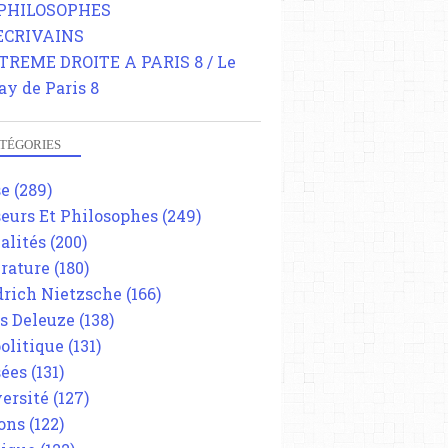
 PHILOSOPHES
 ECRIVAINS
TREME DROITE A PARIS 8 / Le
ay de Paris 8
TÉGORIES
se
(289)
eurs Et Philosophes
(249)
alités
(200)
érature
(180)
drich Nietzsche
(166)
es Deleuze
(138)
olitique
(131)
ées
(131)
ersité
(127)
ons
(122)