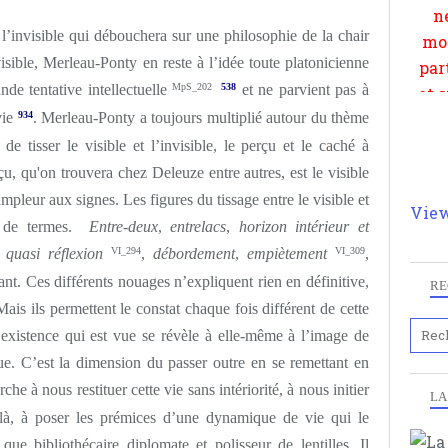
 l’invisible qui débouchera sur une philosophie de la chair
sible, Merleau-Ponty en reste à l’idée toute platonicienne
ande tentative intellectuelle
MpS_202
538
et ne parvient pas à
vie
934
. Merleau-Ponty a toujours multiplié autour du thème
de tisser le visible et l’invisible, le perçu et le caché à
u, qu'on trouvera chez Deleuze entre autres, est le visible
mpleur aux signes. Les figures du tissage entre le visible et
View
ie de termes.
Entre-deux
,
entrelacs
,
horizon intérieur et
quasi réflexion
VI_294
,
débordement
,
empiètement
VI_309
,
t. Ces différents nouages n’expliquent rien en définitive,
RE
is ils permettent le constat chaque fois différent de cette
 existence qui est vue se révèle à elle-même à l’image de
e. C’est la dimension du passer outre en se remettant en
he à nous restituer cette vie sans intériorité, à nous initier
LA
 là, à poser les prémices d’une dynamique de vie qui le
ue bibliothécaire diplomate et polisseur de lentilles. Il