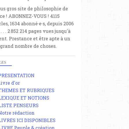
lus gros site de philosophie de
ce ! ABONNEZ-VOUS ! 4115
cles, 1634 abonné·e·s, depuis 2006
 . . . . . 2 852 214 pages vues jusqu'à
ent. Prestance et être apte à un
 grand nombre de choses.
GES
 PRESENTATION
Livre d'or
 THEMES ET RUBRIQUES
 LEXIQUE ET NOTIONS
 LISTE PENSEURS
 Notre rédaction
 LIVRES ICI DISPONIBLES
 LIVRE Peuple & création