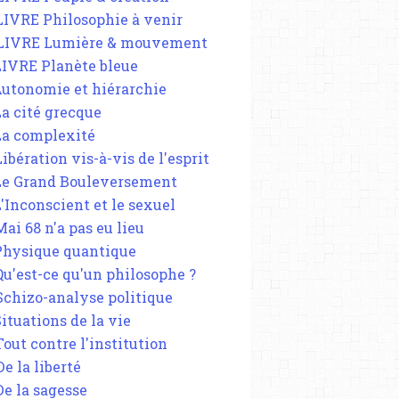
 LIVRE Philosophie à venir
 LIVRE Lumière & mouvement
 LIVRE Planète bleue
 Autonomie et hiérarchie
La cité grecque
 La complexité
Libération vis-à-vis de l'esprit
 Le Grand Bouleversement
L'Inconscient et le sexuel
Mai 68 n'a pas eu lieu
 Physique quantique
 Qu'est-ce qu'un philosophe ?
 Schizo-analyse politique
Situations de la vie
Tout contre l'institution
De la liberté
De la sagesse