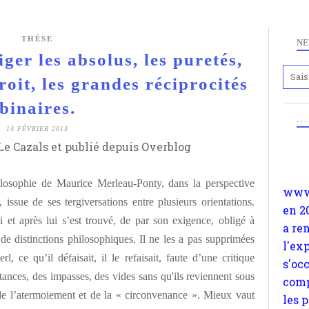
THÈSE
NE
er les absolus, les puretés,
roit, les grandes réciprocités
Anc
binaires.
www.
. .
14 FÉVRIER 2013
en 2
e Cazals et publié depuis Overblog
a re
l'ex
ilosophie de Maurice Merleau-Ponty, dans la perspective
s'oc
 issue de ses tergiversations entre plusieurs orientations.
comp
et après lui s’est trouvé, de par son exigence, obligé à
les 
de distinctions philosophiques. Il ne les a pas supprimées
suiv
Surp
 ce qu’il défaisait, il le refaisait, faute d’une critique
méta
ances, des impasses, des vides sans qu'ils reviennent sous
avon
 de l’atermoiement et de la « circonvenance ». Mieux vaut