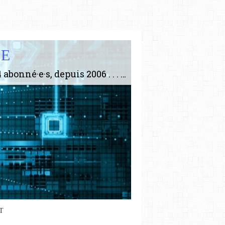
IE
Le plus gros site de philosophie de France ! ABONNEZ-VOUS ! 4115 Articles, 1634 abonné·e·s, depuis 2006 . . . . . . . . 2 852 214 pages vues jusqu'à présent. Prestance et être apte à un plus grand nombre de choses.
T