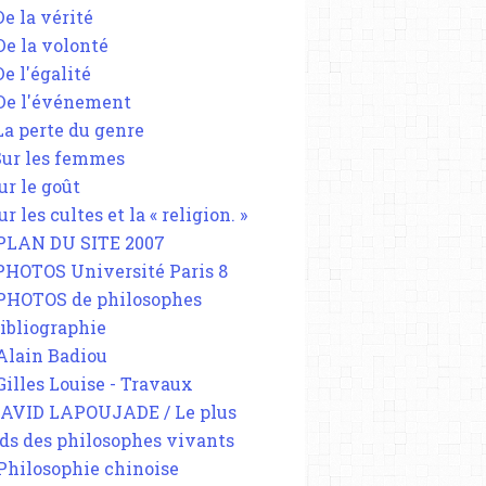
De la vérité
 De la volonté
De l'égalité
 De l'événement
 La perte du genre
 Sur les femmes
ur le goût
ur les cultes et la « religion. »
 PLAN DU SITE 2007
 PHOTOS Université Paris 8
 PHOTOS de philosophes
Bibliographie
 Alain Badiou
 Gilles Louise - Travaux
DAVID LAPOUJADE / Le plus
ds des philosophes vivants
 Philosophie chinoise