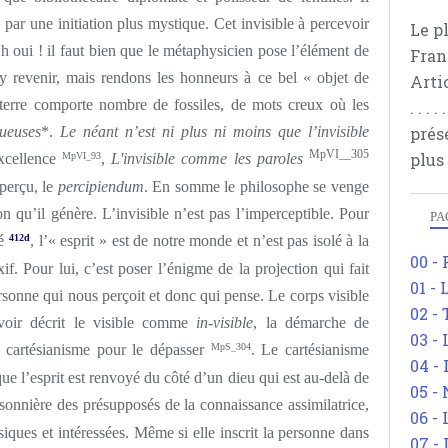
 par une initiation plus mystique. Cet invisible à percevoir
Le p
Eh oui ! il faut bien que le métaphysicien pose l’élément de
Fran
y revenir, mais rendons les honneurs à ce bel « objet de
Arti
 terre comporte nombre de fossiles, de mots creux où les
. . .
nueuses
*.
Le néant n’est ni plus ni moins que l’invisible
prés
MpVI__305
plus
xcellence
MpVI_93
,
L'invisible comme les paroles
 perçu, le
percipiendum
. En somme le philosophe se venge
 qu’il génère. L’invisible n’est pas l’imperceptible. Pour
PA
té
412d
, l’« esprit » est de notre monde et n’est pas isolé à la
00 -
if. Pour lui, c’est poser l’énigme de la projection qui fait
01 - 
sonne qui nous perçoit et donc qui pense. Le corps visible
02 -
voir décrit le visible comme
in-visible
, la démarche de
03 -
u cartésianisme pour le dépasser
MpS_304
. Le cartésianisme
04 -
ue l’esprit est renvoyé du côté d’un dieu qui est au-delà de
05 -
isonnière des présupposés de la connaissance assimilatrice,
06 -
ssiques et intéressées. Même si elle inscrit la personne dans
07 -