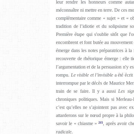
leur rendre les honneurs comme autan
méconnaître ni mettre en terre. De ces mo
complémentaire comme « sujet » et « obje
tradition de l’idiotie et du solipsisme 
Première étape qui s'oublie sitôt que 
encombrent et font butée au mouvement d
émerge dans les notes préparatrices à la
recouverte de rhétorique émerge : elle ti
l’argumentation et de la persuasion n'y est 
rompu.
Le visible et l’invisible
a été écrit
interrompue par le décès de Maurice Mer
train de se faire. Il y a aussi
Les sig
chroniques politiques. Mais si Merleau-P
c’est qu’elles ne s’ajointent pas avec ex
attarderons sur le nœud propre à la phil
savoir le « chiasme »
215
, après avoir c
radicale
.