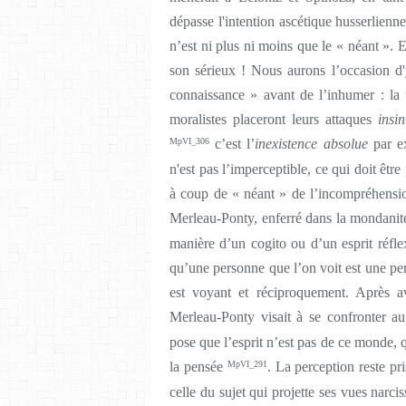
dépasse l'intention ascétique husserlienne
n’est ni plus ni moins que le « néant ». 
son sérieux ! Nous aurons l’occasion d'
connaissance » avant de l’inhumer : la
moralistes placeront leurs attaques
insi
MpVI_306
c’est l’
inexistence absolue
par e
n'est pas l’imperceptible, ce qui doit être
à coup de « néant » de l’incompréhension
Merleau-Ponty, enferré dans la mondani
manière d’un cogito ou d’un esprit réflex
qu’une personne que l’on voit est une per
est voyant et réciproquement. Après a
Merleau-Ponty visait à se confronter a
pose que l’esprit n’est pas de ce monde, q
la pensée
MpVI_291
. La perception reste pr
celle du sujet qui projette ses vues narci