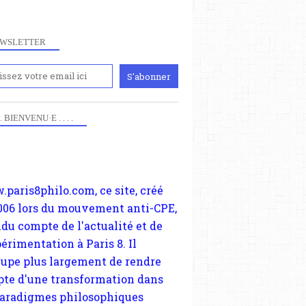
WSLETTER
iennement
paris8philo.com, ce site, créé
 . . BIENVENU·E . . . .
006 lors du mouvement anti-CPE,
ndu compte de l'actualité et de
périmentation à Paris 8. Il
cupe plus largement de rendre
te d'une transformation dans
paradigmes philosophiques
ant la pensée du Dehors ou du
li, omme la nomme les
physiciens classique. Nous
s quant à nous déjà basculé