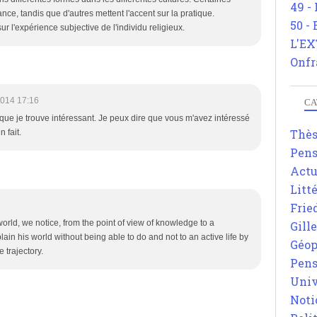
49 -
ance, tandis que d'autres mettent l'accent sur la pratique.
50 -
ur l'expérience subjective de l'individu religieux.
L'EX
Onfr
2014 17:16
CA
ue je trouve intéressant. Je peux dire que vous m'avez intéressé
Thè
 fait.
Pens
Actu
Litt
Frie
 world, we notice, from the point of view of knowledge to a
Gill
lain his world without being able to do and not to an active life by
Géop
 trajectory.
Pens
Univ
Noti