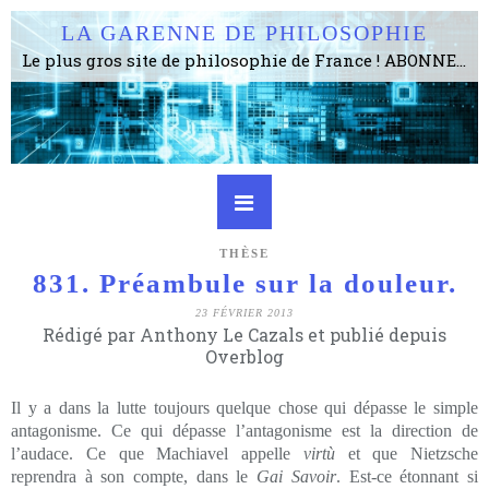
LA GARENNE DE PHILOSOPHIE
Le plus gros site de philosophie de France ! ABONNEZ-VOUS ! 4115 Articles, 1634 abonné·e·s, depuis 2006 . . . . . . . . 2 852 214 pages vues jusqu'à présent. Prestance et être apte à un plus grand nombre de choses.
THÈSE
831. Préambule sur la douleur.
23 FÉVRIER 2013
Rédigé par Anthony Le Cazals et publié depuis
Overblog
Il y a dans la lutte toujours quelque chose qui dépasse le simple
antagonisme. Ce qui dépasse l’antagonisme est la direction de
l’audace. Ce que Machiavel appelle
virtù
et que Nietzsche
reprendra à son compte, dans le
Gai Savoir
. Est-ce étonnant si