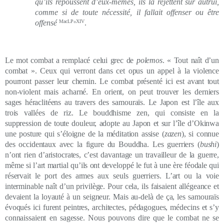
qu’ils repoussent d’eux-mêmes, ils la rejettent sur autrui,
comme si de toute nécessité, il fallait offenser ou être
offensé
MacLP
XIV
.
°
Le mot combat
a remplacé celui grec de
polemos
. « Tout naît d’un
combat ». Ceux qui verront dans cet opus un appel à la violence
pourront passer leur chemin. Le combat présenté ici est avant tout
non-violent mais acharné. En orient, on peut trouver les derniers
sages héraclitéens au travers des samouraïs. Le Japon est l’île aux
trois vallées de riz. Le bouddhisme zen, qui consiste en la
suppression de toute douleur, adopte au Japon et sur l’île d’Okinwa
une posture qui s’éloigne de la méditation assise (
zazen
), si connue
des occidentaux avec la figure du Bouddha. Les guerriers (
bushi
)
n’ont rien d’aristocrates, c’est davantage un travailleur de la guerre,
même si l’art martial qu’ils ont developpé le fut à une ère féodale qui
réservait le port des armes aux seuls guerriers. L’art ou la voie
interminable naît d’un privilège. Pour cela, ils faisaient allégeance et
devaient la loyauté à un seigneur. Mais au-delà de ça, les samouraïs
évoqués ici furent peintres, architectes, pédagogues, médecins et s’y
connaissaient en sagesse. Nous pouvons dire que le combat ne se