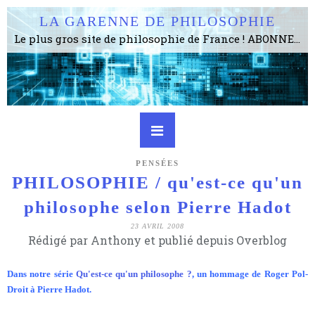
LA GARENNE DE PHILOSOPHIE
Le plus gros site de philosophie de France ! ABONNEZ-VOUS ! 4115 Articles, 1634 abonné·e·s, depuis 2006 . . . . . . . . 2 852 214 pages vues jusqu'à présent. Prestance et être apte à un plus grand nombre de choses.
PENSÉES
PHILOSOPHIE / qu'est-ce qu'un
philosophe selon Pierre Hadot
23 AVRIL 2008
Rédigé par Anthony et publié depuis Overblog
Dans notre série
Qu'est-ce qu'un philosophe ?
, un hommage de Roger Pol-
Droit à Pierre Hadot.