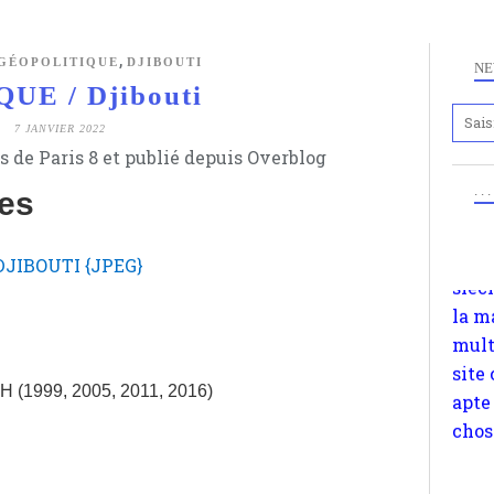
méta
avon
,
GÉOPOLITIQUE
DJIBOUTI
d'em
NE
UE / Djibouti
quan
impa
7 JANVIER 2022
sièc
s de Paris 8 et publié depuis Overblog
la m
. .
es
mult
site
apte
chos
H (1999, 2005, 2011, 2016)