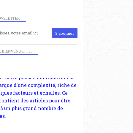
physiciens classique. Nous
s quant à nous déjà basculé
blée dans la modernité
WSLETTER
tique, résolvant la plupart des
sses philosophique du WWe
le. Cette pensée hors contrat est
arque d'une complexité, riche de
 . . BIENVENU·E . . . .
iples facteurs et échelles. Ce
 contient des articles pour être
 à un plus grand nombre de
es.