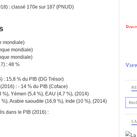
n
18) : classé 170e sur 187 (PNUD)
moi
par
et 
s
e mondiale)
anque mondiale)
nque mondiale)
View
7) : 48 %
6) : 15,8 % du PIB (DG Trésor)
(2016) : - 14 % du PIB (Coface)
RE
,4 %), Yémen (5,4 %), EAU (4,7 %), (2014)
 %), Arabie saoudite (16,9 %), Inde (10 %), (2014)
tés dans le PIB (2016) :
LA