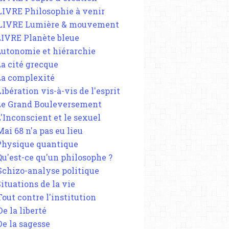
 LIVRE Philosophie à venir
 LIVRE Lumière & mouvement
 LIVRE Planète bleue
 Autonomie et hiérarchie
La cité grecque
 La complexité
Libération vis-à-vis de l'esprit
 Le Grand Bouleversement
L'Inconscient et le sexuel
Mai 68 n'a pas eu lieu
 Physique quantique
 Qu'est-ce qu'un philosophe ?
 Schizo-analyse politique
Situations de la vie
Tout contre l'institution
De la liberté
De la sagesse