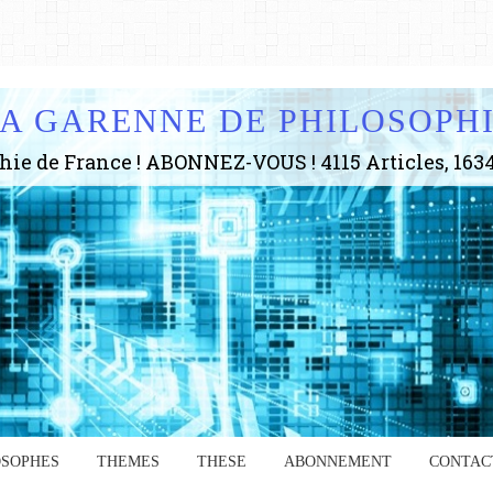
A GARENNE DE PHILOSOPH
Anc
www.
en 2
a re
l'ex
s'oc
comp
les 
suiv
OSOPHES
THEMES
THESE
ABONNEMENT
CONTAC
Surp