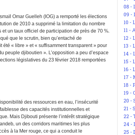
08 -
09 -
, Ismaïl Omar Guelleh (IOG) a remporté les élections
10 -
itution de 2010 a supprimé la limitation du nombre
11 -
t un taux officiel de participation de près de 70 %.
12 - 
iqué que le scrutin, bien qu’entaché de
13 -
t été « libre » et « suffisamment transparent » pour
é du peuple djiboutien ». L’opposition a peu d’espace
14 - 
ections législatives du 23 février 2018 remportées
15 -
16 - 
17 - 
18 -
19 -
20 -
isponibilité des ressources en eau, l’insécurité
21 - 
 faiblesse des capacités institutionnelles et
22 - 
ue. Mais Djibouti présente l’intérêt stratégique
24 - 
-Mandeb, un des corridors maritimes les plus
cès à la Mer rouge, ce qui a conduit le
25 - 