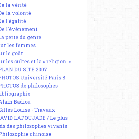
De la vérité
 De la volonté
De l'égalité
 De l'événement
 La perte du genre
 Sur les femmes
ur le goût
ur les cultes et la « religion. »
 PLAN DU SITE 2007
 PHOTOS Université Paris 8
 PHOTOS de philosophes
Bibliographie
 Alain Badiou
 Gilles Louise - Travaux
DAVID LAPOUJADE / Le plus
ds des philosophes vivants
 Philosophie chinoise