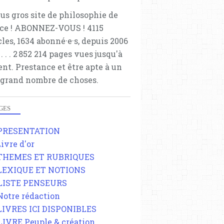
lus gros site de philosophie de
ce ! ABONNEZ-VOUS ! 4115
cles, 1634 abonné·e·s, depuis 2006
 . . . . . 2 852 214 pages vues jusqu'à
ent. Prestance et être apte à un
 grand nombre de choses.
GES
 PRESENTATION
Livre d'or
 THEMES ET RUBRIQUES
 LEXIQUE ET NOTIONS
 LISTE PENSEURS
 Notre rédaction
 LIVRES ICI DISPONIBLES
 LIVRE Peuple & création