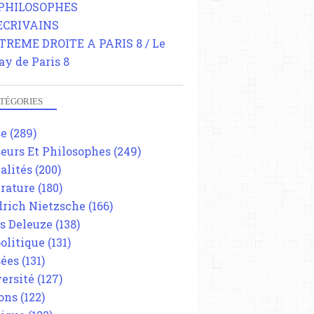
 PHILOSOPHES
 ECRIVAINS
TREME DROITE A PARIS 8 / Le
ay de Paris 8
TÉGORIES
se
(289)
eurs Et Philosophes
(249)
alités
(200)
érature
(180)
drich Nietzsche
(166)
es Deleuze
(138)
olitique
(131)
ées
(131)
ersité
(127)
ons
(122)