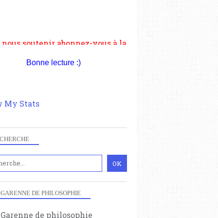
ewsletter gratuite (2 mails par
s), commentez sans hésitation,
tagez le contenu sur les réseaux
si vous le pouvez faîtes des liens
depuis votre site.
Bonne lecture :)
 My Stats
CHERCHE
 GARENNE DE PHILOSOPHIE