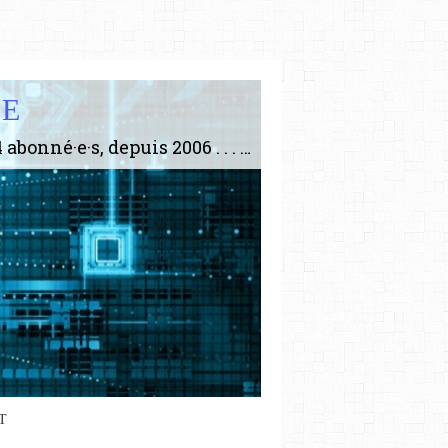
IE
Le plus gros site de philosophie de France ! ABONNEZ-VOUS ! 4115 Articles, 1634 abonné·e·s, depuis 2006 . . . . . . . . 2 852 214 pages vues jusqu'à présent. Prestance et être apte à un plus grand nombre de choses.
iennement
paris8philo.com, ce site, créé
006 lors du mouvement anti-CPE,
ndu compte de l'actualité et de
périmentation à Paris 8. Il
cupe plus largement de rendre
te d'une transformation dans
paradigmes philosophiques
ant la pensée du Dehors ou du
T
li, omme la nomme les