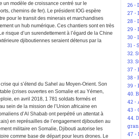
e un modèle de croissance centré sur le
26 - 
orts, chemins de fer). Le président IOG espère
27 -
tre pour le transit des minerais et marchandises
28 - 
galement un hub numérique. Ces chantiers sont en très
29 -
 Le risque d’un surendettement à l’égard de la Chine
30 -
extérieure djiboutiennes seraient détenus par la
31 -
32. S
33. S
37 -
38 -
e crise qui s’étend du Sahel au Moyen-Orient. Son
39 -
stable (crises ouvertes en Somalie et au Yémen,
40. 
ploie, en avril 2018, 1 781 soldats formés et
42 -
au sein de la mission de l’Union africaine en
43 -
maliens d’Al Shabab ont perpétré un attentat à
44. 
çais) en représailles de l’engagement djiboutien au
gran
nt militaire en Somalie, Djibouti autorise les
47 -
ritoire comme base de départ pour leurs drones. Le