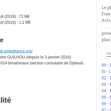
Le p
Fran
uti (2018) : 72 M€
Arti
ti (2018) : 1,1 M€
. . .
prés
se
plus
//dj.ambafrance.org/
PA
phe GUILHOU (depuis le 3 janvier 2016)
1 014 binationaux (section consulaire de Djibouti,
00 -
01 - 
02 -
03 -
04 -
05 -
lité
06 -
07 -