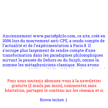
Anciennement www.paris8philo.com, ce site, créé en
2006 lors du mouvement anti-CPE, a rendu compte de
l'actualité et de l'expérimentation à Paris 8. Il
s'occupe plus largement de rendre compte d'une
transformation dans les paradigmes philosophiques
suivant la pensée du Dehors ou du Surpli, omme la
nomme les métaphysiciens classique. Nous avons
quant à nous déjà basculé d'emblée dans la modernité
quantique, résolvant la plupart des impasses
philosophique du WWe siècle. Cette pensée hors
Pour nous soutenir abonnez-vous à la newsletter
contrat est la marque d'une complexité, riche de
gratuite (2 mails par mois), commentez sans
multiples facteurs et échelles. Ce site contient des
hésitation, partagez le contenu sur les réseaux et si
articles pour être apte à un plus grand nombre de
vous le pouvez faîtes des liens depuis votre site.
choses.
Bonne lecture :)