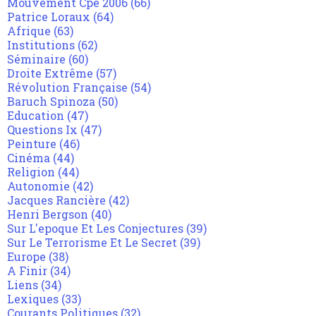
Mouvement Cpe 2006
(66)
Patrice Loraux
(64)
Afrique
(63)
Institutions
(62)
Séminaire
(60)
Droite Extrême
(57)
Révolution Française
(54)
Baruch Spinoza
(50)
Education
(47)
Questions Ix
(47)
Peinture
(46)
Cinéma
(44)
Religion
(44)
Autonomie
(42)
Jacques Rancière
(42)
Henri Bergson
(40)
Sur L'epoque Et Les Conjectures
(39)
Sur Le Terrorisme Et Le Secret
(39)
Europe
(38)
A Finir
(34)
Liens
(34)
Lexiques
(33)
Courants Politiques
(32)