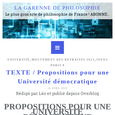
LA GARENNE DE PHILOSOPHIE
Le plus gros site de philosophie de France ! ABONNEZ-VOUS ! 4115 Articles, 1634 abonné·e·s, depuis 2006 . . . . . . . . 2 852 214 pages vues jusqu'à présent. Prestance et être apte à un plus grand nombre de choses.
,
,
UNIVERSITÉ
MOUVEMENT DES RETRAITES 2023
INFOS
PARIS 8
TEXTE / Propositions pour une
Université démocratique
16 AVRIL 2023
Rédigé par Léo et publié depuis Overblog
PROPOSITIONS POUR UNE
UNIVERSITÉ