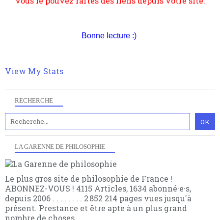
suivant la pensée du Dehors ou du Surpli, omme la
nomme les métaphysiciens classique. Nous avons
quant à nous déjà basculé d'emblée dans la modernité
quantique, résolvant la plupart des impasses
Bonne lecture :)
philosophique du WWe siècle. Cette pensée hors
contrat est la marque d'une complexité, riche de
multiples facteurs et échelles. Ce site contient des
View My Stats
articles pour être apte à un plus grand nombre de
choses.
RECHERCHE
LA GARENNE DE PHILOSOPHIE
Le plus gros site de philosophie de France !
ABONNEZ-VOUS ! 4115 Articles, 1634 abonné·e·s,
depuis 2006 . . . . . . . . 2 852 214 pages vues jusqu'à
présent. Prestance et être apte à un plus grand
nombre de choses.