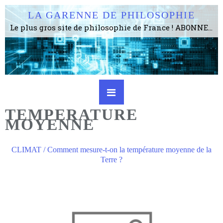
LA GARENNE DE PHILOSOPHIE
Le plus gros site de philosophie de France ! ABONNEZ-VOUS ! 4115 Articles, 1634 abonné·e·s, depuis 2006 . . . . . . . . 2 852 214 pages vues jusqu'à présent. Prestance et être apte à un plus grand nombre de choses.
TEMPERATURE
MOYENNE
CLIMAT / Comment mesure-t-on la température moyenne de la
Terre ?