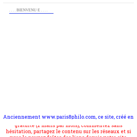
. . . . BIENVENU·E . . . .
Anciennement www.paris8philo.com, ce site, créé en
Pour nous soutenir abonnez-vous à la newsletter
2006 lors du mouvement anti-CPE, a rendu compte de
gratuite (2 mails par mois), commentez sans
l'actualité et de l'expérimentation à Paris 8. Il
hésitation, partagez le contenu sur les réseaux et si
s'occupe plus largement de rendre compte d'une
vous le pouvez faîtes des liens depuis votre site.
transformation dans les paradigmes philosophiques