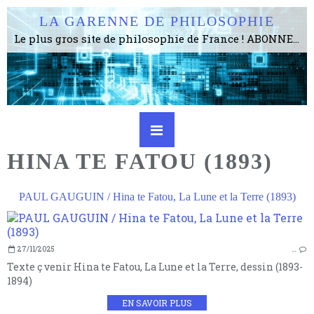
LA GARENNE DE PHILOSOPHIE
Le plus gros site de philosophie de France ! ABONNEZ-VOUS ! 4115 Articles, 1634 abonné·e·s, depuis 2006 . . . . . . . . 2 852 214 pages vues jusqu'à présent. Prestance et être apte à un plus grand nombre de choses.
HINA TE FATOU (1893)
PAUL GAUGUIN / Hina te Fatou, La Lune et la Terre (1893)
27/11/2025
…
Texte ç venir Hina te Fatou, La Lune et la Terre, dessin (1893-
1894)
EN SAVOIR PLUS