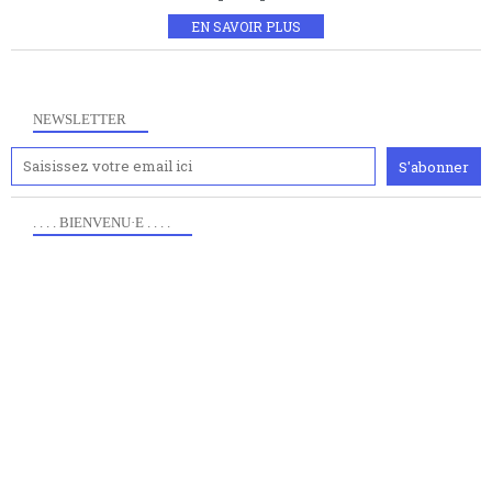
EN SAVOIR PLUS
NEWSLETTER
. . . . BIENVENU·E . . . .