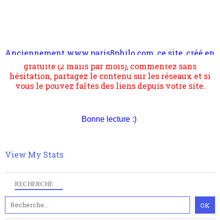
Anciennement www.paris8philo.com, ce site, créé en
Pour nous soutenir abonnez-vous à la newsletter
2006 lors du mouvement anti-CPE, a rendu compte de
gratuite (2 mails par mois), commentez sans
l'actualité et de l'expérimentation à Paris 8. Il
hésitation, partagez le contenu sur les réseaux et si
s'occupe plus largement de rendre compte d'une
vous le pouvez faîtes des liens depuis votre site.
transformation dans les paradigmes philosophiques
suivant la pensée du Dehors ou du Surpli, omme la
nomme les métaphysiciens classique. Nous avons
quant à nous déjà basculé d'emblée dans la modernité
quantique, résolvant la plupart des impasses
Bonne lecture :)
philosophique du WWe siècle. Cette pensée hors
contrat est la marque d'une complexité, riche de
multiples facteurs et échelles. Ce site contient des
View My Stats
articles pour être apte à un plus grand nombre de
choses.
RECHERCHE