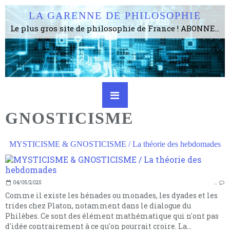
LA GARENNE DE PHILOSOPHIE
Le plus gros site de philosophie de France ! ABONNEZ-VOUS ! 4115 Articles, 1634 abonné·e·s, depuis 2006 . . . . . . . . 2 852 214 pages vues jusqu'à présent. Prestance et être apte à un plus grand nombre de choses.
GNOSTICISME
MYSTICISME & GNOSTICISME / La théorie des hebdomades
04/05/2025
…
Comme il existe les hénades ou monades, les dyades et les
trides chez Platon, notamment dans le dialogue du
Philèbes. Ce sont des élément mathématique qui n'ont pas
d'idée contrairement à ce qu'on pourrait croire. La...