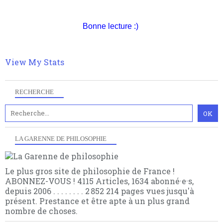
nomme les métaphysiciens classique. Nous avons
quant à nous déjà basculé d'emblée dans la modernité
quantique, résolvant la plupart des impasses
Bonne lecture :)
philosophique du WWe siècle. Cette pensée hors
contrat est la marque d'une complexité, riche de
multiples facteurs et échelles. Ce site contient des
View My Stats
articles pour être apte à un plus grand nombre de
choses.
RECHERCHE
LA GARENNE DE PHILOSOPHIE
Le plus gros site de philosophie de France !
ABONNEZ-VOUS ! 4115 Articles, 1634 abonné·e·s,
depuis 2006 . . . . . . . . 2 852 214 pages vues jusqu'à
présent. Prestance et être apte à un plus grand
nombre de choses.