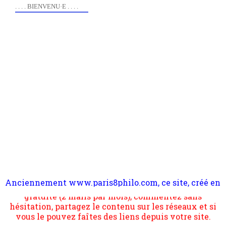
. . . . BIENVENU·E . . . .
Anciennement www.paris8philo.com, ce site, créé en
Pour nous soutenir abonnez-vous à la newsletter
2006 lors du mouvement anti-CPE, a rendu compte de
gratuite (2 mails par mois), commentez sans
l'actualité et de l'expérimentation à Paris 8. Il
hésitation, partagez le contenu sur les réseaux et si
s'occupe plus largement de rendre compte d'une
vous le pouvez faîtes des liens depuis votre site.
transformation dans les paradigmes philosophiques
suivant la pensée du Dehors ou du Surpli, omme la