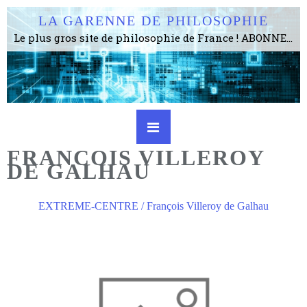
LA GARENNE DE PHILOSOPHIE
Le plus gros site de philosophie de France ! ABONNEZ-VOUS ! 4115 Articles, 1634 abonné·e·s, depuis 2006 . . . . . . . . 2 852 214 pages vues jusqu'à présent. Prestance et être apte à un plus grand nombre de choses.
FRANCOIS VILLEROY
DE GALHAU
EXTREME-CENTRE / François Villeroy de Galhau