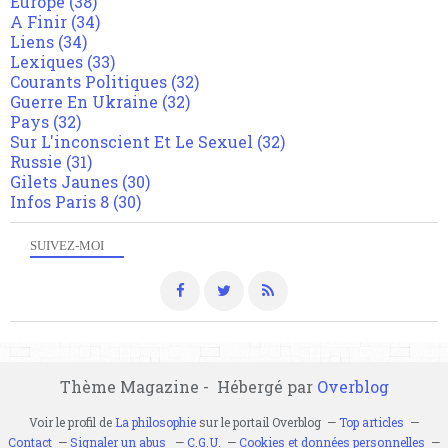
Europe
(38)
A Finir
(34)
Liens
(34)
Lexiques
(33)
Courants Politiques
(32)
Guerre En Ukraine
(32)
Pays
(32)
Sur L'inconscient Et Le Sexuel
(32)
Russie
(31)
Gilets Jaunes
(30)
Infos Paris 8
(30)
SUIVEZ-MOI
Thème Magazine - Hébergé par
Overblog
Voir le profil de
La philosophie
sur le portail Overblog
Top articles
Contact
Signaler un abus
C.G.U.
Cookies et données personnelles