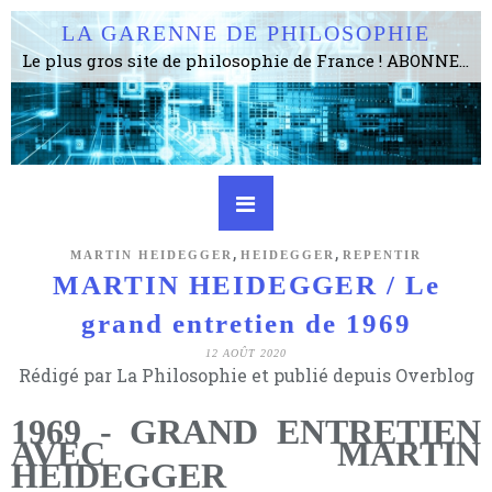
LA GARENNE DE PHILOSOPHIE
Le plus gros site de philosophie de France ! ABONNEZ-VOUS ! 4115 Articles, 1634 abonné·e·s, depuis 2006 . . . . . . . . 2 852 214 pages vues jusqu'à présent. Prestance et être apte à un plus grand nombre de choses.
,
,
MARTIN HEIDEGGER
HEIDEGGER
REPENTIR
MARTIN HEIDEGGER / Le
grand entretien de 1969
12 AOÛT 2020
Rédigé par La Philosophie et publié depuis Overblog
1969 - GRAND ENTRETIEN
AVEC MARTIN
HEIDEGGER