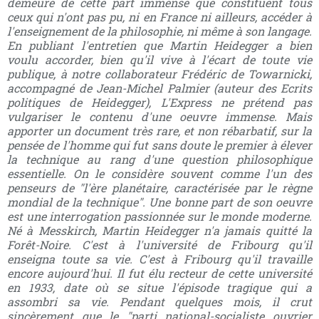
demeuré de cette part immense que constituent tous
ceux qui n'ont pas pu, ni en France ni ailleurs, accéder à
l'enseignement de la philosophie, ni même à son langage.
En publiant l'entretien que Martin Heidegger a bien
voulu accorder, bien qu'il vive à l'écart de toute vie
publique, à notre collaborateur Frédéric de Towarnicki,
accompagné de Jean-Michel Palmier (auteur des Ecrits
politiques de Heidegger), L'Express ne prétend pas
vulgariser le contenu d'une oeuvre immense. Mais
apporter un document très rare, et non rébarbatif, sur la
pensée de l'homme qui fut sans doute le premier à élever
la technique au rang d'une question philosophique
essentielle. On le considère souvent comme l'un des
penseurs de "l'ère planétaire, caractérisée par le règne
mondial de la technique". Une bonne part de son oeuvre
est une interrogation passionnée sur le monde moderne.
Né à Messkirch, Martin Heidegger n'a jamais quitté la
Forêt-Noire. C'est à l'université de Fribourg qu'il
enseigna toute sa vie. C'est à Fribourg qu'il travaille
encore aujourd'hui. Il fut élu recteur de cette université
en 1933, date où se situe l'épisode tragique qui a
assombri sa vie. Pendant quelques mois, il crut
sincèrement que le "parti national-socialiste ouvrier