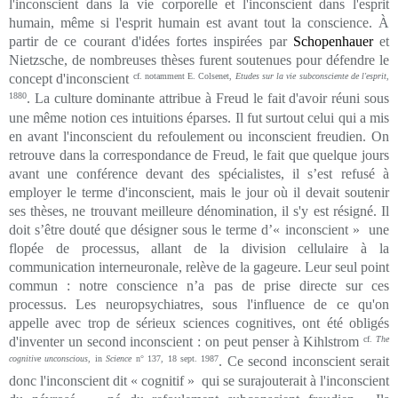
l'inconscient dans la vie corporelle et l'inconscient dans l'esprit
humain, même si l'esprit humain est avant tout la conscience. À
partir de ce courant d'idées fortes inspirées par
Schopenhauer
et
Nietzsche, de nombreuses thèses furent soutenues pour défendre le
concept d'inconscient
cf. notamment E. Colsenet,
Etudes sur la vie subconsciente de l'esprit
,
1880
. La culture dominante attribue à Freud le fait d'avoir réuni sous
une même notion ces intuitions éparses. Il fut surtout celui qui a mis
en avant l'inconscient du refoulement ou inconscient freudien. On
retrouve dans la correspondance de Freud, le fait que quelque jours
avant une conférence devant des spécialistes, il s’est refusé à
employer le terme d'inconscient, mais le jour où il devait soutenir
ses thèses, ne trouvant meilleure dénomination, il s'y est résigné. Il
doit s’être douté que désigner sous le terme d’« inconscient » une
flopée de processus, allant de la division cellulaire à la
communication interneuronale, relève de la gageure. Leur seul point
commun : notre conscience n’a pas de prise directe sur ces
processus. Les neuropsychiatres, sous l'influence de ce qu'on
appelle avec trop de sérieux sciences cognitives, ont été obligés
d'inventer un second inconscient : on peut penser à Kihlstrom
cf.
The
cognitive unconscious
, in
Science
n° 137, 18 sept. 1987
. Ce second inconscient serait
donc l'inconscient dit « cognitif » qui se surajouterait à l'inconscient