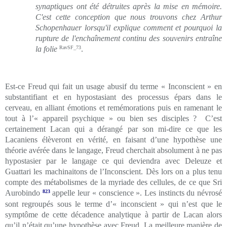
synaptiques ont été détruites après la mise en mémoire.
C'est cette conception que nous trouvons chez Arthur
Schopenhauer lorsqu'il explique comment et pourquoi la
rupture de l'enchaînement continu des souvenirs entraîne
la folie
RavSF_73
.
Est-ce Freud qui fait un usage abusif du terme « Inconscient » en
substantifiant et en hypostasiant des processus épars dans le
cerveau, en alliant émotions et remémorations puis en ramenant le
tout à l’« appareil psychique » ou bien ses disciples ? C’est
certainement Lacan qui a dérangé par son mi-dire ce que les
Lacaniens élèveront en vérité, en faisant d’une hypothèse une
théorie avérée dans le langage, Freud cherchait absolument à ne pas
hypostasier par le langage ce qui deviendra avec Deleuze et
Guattari les machinaitons de l’Inconscient. Dès lors on a plus tenu
compte des métabolismes de la myriade des cellules, de ce que Sri
Aurobindo
823
appelle leur « conscience ». Les instincts du névrosé
sont regroupés sous le terme d’« inconscient » qui n’est que le
symptôme de cette décadence analytique à partir de Lacan alors
qu’il n’était qu’une hypothèse avec Freud. La meilleure manière de