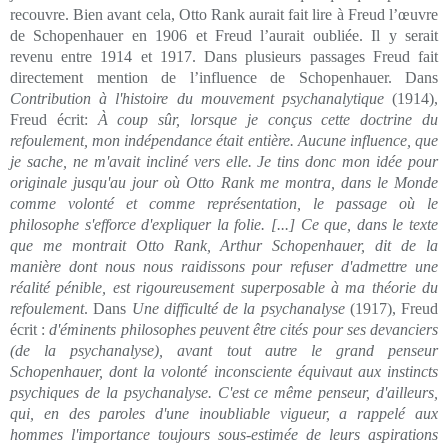
recouvre. Bien avant cela, Otto Rank aurait fait lire à Freud l’œuvre
de Schopenhauer en 1906 et Freud l’aurait oubliée. Il y serait
revenu entre 1914 et 1917. Dans plusieurs passages Freud fait
directement mention de l’influence de Schopenhauer. Dans
Contribution à l'histoire du mouvement psychanalytique
(1914),
Freud écrit:
À coup sûr, lorsque je conçus cette doctrine du
refoulement, mon indépendance était entière. Aucune influence, que
je sache, ne m'avait incliné vers elle. Je tins donc mon idée pour
originale jusqu'au jour où Otto Rank me montra, dans le Monde
comme volonté et comme représentation, le passage où le
philosophe s'efforce d'expliquer la folie. [...] Ce que, dans le texte
que me montrait Otto Rank, Arthur Schopenhauer, dit de la
manière dont nous nous raidissons pour refuser d'admettre une
réalité pénible, est rigoureusement superposable à ma théorie du
refoulement
. Dans
Une difficulté de la psychanalyse
(1917), Freud
écrit :
d'éminents philosophes peuvent être cités pour ses devanciers
(de la psychanalyse), avant tout autre le grand penseur
Schopenhauer, dont la volonté inconsciente équivaut aux instincts
psychiques de la psychanalyse. C'est ce même penseur, d'ailleurs,
qui, en des paroles d'une inoubliable vigueur, a rappelé aux
hommes l'importance toujours sous-estimée de leurs aspirations