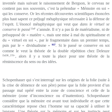
inventée mais suivant le raisonnement de Bergson, le cerveau ne
contient pas nos souvenirs, c’est la prétendue « Mémoire en soi »
qui les conserve. Or les récentes découvertes scientifiques énoncées
plus haut sapent ce préjugé métaphysique nécessaire à la défense de
l’esprit. L’énoncé métaphysique qui veut que
dans le virtuel se
conserve le passé
DzP
s’annule. Il n’y a pas là de matérialisme, ni de
présupposé de « matière », mais une mise à mal du spiritualisme et
du « virtuel en soi », par le fragmentaire dans un premier temps,
puis par le « dividualisme »
937
. Si le passé se conserve en soi
comme le veut la théorie de la double répétition chez Deleuze
DzDR_378+
, alors il y a toute la place pour une théorie de la
réminiscence du sens ou des idées.
Schopenhauer qui s’est interrogé sur les origines de la folie (suite à
la crise de démence de son père) pense que la folie provient d’un
passage mal opéré entre la zone de conscience et celle de la
mémoire (zone d’inconscience ou d’inattention). Schopenhauer
considère que la mémoire est avant tout individuelle et que cette
caractéristique repose chez l’homme sur sa capacité à utiliser le
langage. Une théorie sur la mémoire et sur les instincts peut