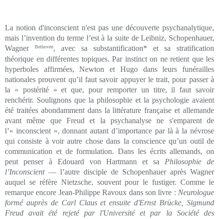
La notion d'inconscient n'est pas une découverte psychanalytique,
mais l’invention du terme l’est à la suite de Leibniz, Schopenhauer,
Wagner
Bethoven
, avec sa substantification* et sa stratification
théorique en différentes topiques. Par instinct on ne retient que les
hyperboles affirmées, Newton et Hugo dans leurs funérailles
nationales prouvent qu’il faut savoir appuyer le trait, pour passer à
la « postérité » et que, pour remporter un titre, il faut savoir
renchérir. Soulignons que la philosophie et la psychologie avaient
été traitées abondamment dans la littérature française et allemande
avant même que Freud et la psychanalyse ne s'emparent de
l’« inconscient », donnant autant d’importance par là à la névrose
qui consiste à voir autre chose dans la conscience qu’un outil de
communication et de formulation. Dans les écrits allemands, on
peut penser à Edouard von Hartmann et sa
Philosophie de
l’Inconscient
— l’autre disciple de Schopenhauer après Wagner
auquel se réfère Nietzsche, souvent pour le fustiger. Comme le
remarque encore Jean-Philippe Ravoux dans son livre :
Neurologue
formé auprès de Carl Claus et ensuite d'Ernst Brücke, Sigmund
Freud avait été rejeté par l'Université et par la Société des