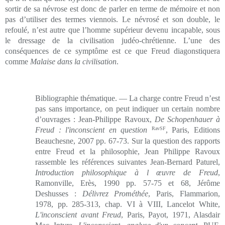
sortir de sa névrose est donc de parler en terme de mémoire et non
pas d’utiliser des termes viennois. Le névrosé et son double, le
refoulé, n’est autre que l’homme supérieur devenu incapable, sous
le dressage de la civilisation judéo-chrétienne. L’une des
conséquences de ce symptôme est ce que Freud diagonstiquera
comme
Malaise dans la civilisation
.
Bibliographie thématique. — La charge contre Freud n’est
pas sans importance, on peut indiquer un certain nombre
d’ouvrages : Jean-Philippe Ravoux,
De Schopenhauer à
Freud : l'inconscient en question
RavSF
, Paris, Editions
Beauchesne, 2007 pp. 67-73. Sur la question des rapports
entre Freud et la philosophie, Jean Philippe Ravoux
rassemble les références suivantes Jean-Bernard Paturel,
Introduction philosophique à l œuvre de Freud
,
Ramonville, Erès, 1990 pp. 57-75 et 68, Jérôme
Deshusses :
Délivrez Prométhée
, Paris, Flammarion,
1978, pp. 285-313, chap. VI à VIII, Lancelot White,
L'inconscient avant Freud
, Paris, Payot, 1971, Alasdair