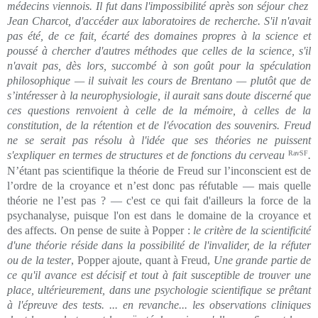
médecins viennois. Il fut dans l'impossibilité après son séjour chez
Jean Charcot, d'accéder aux laboratoires de recherche. S'il n'avait
pas été, de ce fait, écarté des domaines propres à la science et
poussé à chercher d'autres méthodes que celles de la science, s'il
n'avait pas, dès lors, succombé à son goût pour la spéculation
philosophique — il suivait les cours de Brentano — plutôt que de
s’intéresser à la neurophysiologie, il aurait sans doute discerné que
ces questions renvoient à celle de la mémoire, à celles de la
constitution, de la rétention et de l'évocation des souvenirs. Freud
ne se serait pas résolu à l'idée que ses théories ne puissent
s'expliquer en termes de structures et de fonctions du cerveau
RavSF
.
N’étant pas scientifique la théorie de Freud sur l’inconscient est de
l’ordre de la croyance et n’est donc pas réfutable — mais quelle
théorie ne l’est pas ? — c'est ce qui fait d'ailleurs la force de la
psychanalyse, puisque l'on est dans le domaine de la croyance et
des affects. On pense de suite à Popper :
le critère de la scientificité
d'une théorie réside dans la possibilité de l'invalider, de la réfuter
ou de la tester
, Popper ajoute, quant à Freud,
Une grande partie de
ce qu'il avance est décisif et tout à fait susceptible de trouver une
place, ultérieurement, dans une psychologie scientifique se prêtant
à l'épreuve des tests. ... en revanche... les observations cliniques