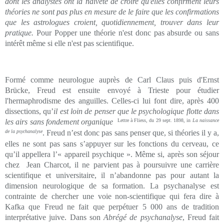
dont les analystes ont la naïveté de croire qu'elles confirment leurs
théories ne sont pas plus en mesure de le faire que les confirmations
que les astrologues croient, quotidiennement, trouver dans leur
pratique.
Pour Popper une théorie n'est donc pas absurde ou sans
intérêt même si elle n'est pas scientifique.
Formé comme neurologue auprès de Carl Claus puis d'Ernst
Brücke, Freud est ensuite envoyé à Trieste pour étudier
l'hermaphrodisme des anguilles. Celles-ci lui font dire, après 400
dissections, qu’
il est loin de penser que le psychologique flotte dans
les airs sans fondement organique
Lettre à Fliess, du 29 sept. 1898, in
La naissance
de la psychanalyse
. Freud n’est donc pas sans penser que, si théories il y a,
elles ne sont pas sans s’appuyer sur les fonctions du cerveau, ce
qu’il appellera l’« appareil psychique ». Même si, après son séjour
chez Jean Charcot, il ne parvient pas à poursuivre une carrière
scientifique et universitaire, il n’abandonne pas pour autant la
dimension neurologique de sa formation. La psychanalyse est
contrainte de chercher une voie non-scientifique qui fera dire à
Kafka que Freud ne fait que perpétuer 5 000 ans de tradition
interprétative juive. Dans son
Abrégé de psychanalyse
, Freud fait