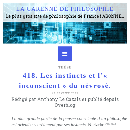
LA GARENNE DE PHILOSOPHIE
Le plus gros site de philosophie de France ! ABONNEZ-VOUS ! 4115 Articles, 1634 abonné·e·s, depuis 2006 . . . . . . . . 2 852 214 pages vues jusqu'à présent. Prestance et être apte à un plus grand nombre de choses.
THÈSE
418. Les instincts et l’«
inconscient » du névrosé.
15 FÉVRIER 2013
Rédigé par Anthony Le Cazals et publié depuis
Overblog
La plus grande partie de la pensée consciente d’un philosophe
est orientée secrètement par ses instincts.
Nietzche
NzBM
3
.
°