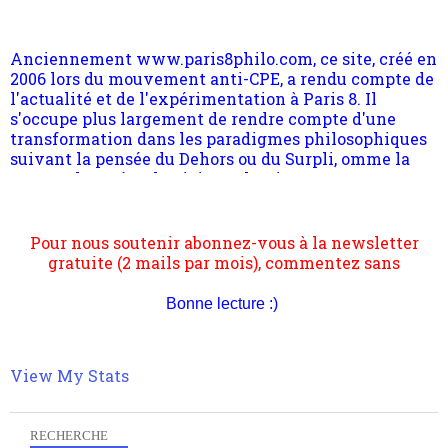
l'actualité et de l'expérimentation à Paris 8. Il
s'occupe plus largement de rendre compte d'une
transformation dans les paradigmes philosophiques
suivant la pensée du Dehors ou du Surpli, omme la
nomme les métaphysiciens classique. Nous avons
quant à nous déjà basculé d'emblée dans la modernité
quantique, résolvant la plupart des impasses
philosophique du WWe siècle. Cette pensée hors
Pour nous soutenir abonnez-vous à la newsletter
contrat est la marque d'une complexité, riche de
gratuite (2 mails par mois), commentez sans
multiples facteurs et échelles. Ce site contient des
hésitation, partagez le contenu sur les réseaux et si
articles pour être apte à un plus grand nombre de
vous le pouvez faîtes des liens depuis votre site.
choses.
Bonne lecture :)
View My Stats
RECHERCHE