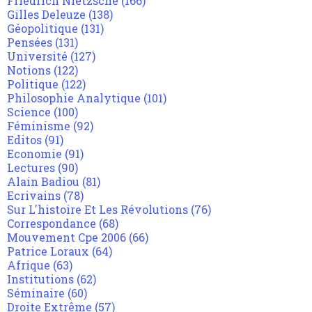
Friedrich Nietzsche
(166)
Gilles Deleuze
(138)
Géopolitique
(131)
Pensées
(131)
Université
(127)
Notions
(122)
Politique
(122)
Philosophie Analytique
(101)
Science
(100)
Féminisme
(92)
Editos
(91)
Economie
(91)
Lectures
(90)
Alain Badiou
(81)
Ecrivains
(78)
Sur L'histoire Et Les Révolutions
(76)
Correspondance
(68)
Mouvement Cpe 2006
(66)
Patrice Loraux
(64)
Afrique
(63)
Institutions
(62)
Séminaire
(60)
Droite Extrême
(57)