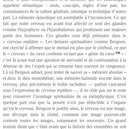
appellent sémantique : mots, concepts, règles d’une part, les
connaissances de la culture générale, artistique et technique d’autres
part. La mémoire épisodique est assimilable à l’inconscient. Ce qui
fait que notre cerveau est avant tout affectif ce sont des glandes
comme l'hypophyse ou l'hypothalamus qui produisent une majeure
partie des hormones. Ces glandes sont déjà présentes dans le
« cerveau reptilien ». Les derniers spiritualistes comme Bergson,
ont cherché à affirmer que le mental est plus que le cérébral, ce que
le « cerveau » du cœur confirme en tant que « génie du cœur
938
» :
c’est là avant tout une question de nervosité et de confrontation à la
détresse de feu l’esprit qui se retourne bien souvent en vengeance.
Là où Bergson admet, pour tenter de sauver sa « mémoire absolue »
et donc le dieu monothéiste, une mémoire-habitude inscrite dans le
cerveau, plus précisément le bulbe rachidien — parfois caricaturé
sous l’expression de
cerveau reptilien
—, il ne cède pas sur le reste
pour conserver l’avantage spiritualiste de sa métaphysique. C'est
quelque part vrai que la pensée n’est pas réductible à l’organe
qu’est le cerveau. Bergson le justifie ainsi, le cerveau est une image,
une découpe dans la réalité, comment une image pourrait-elle
contenir toutes les images, notamment les souvenirs. Un grand
ironiste dirait que c’était avant que la théorie des ensembles ne soit