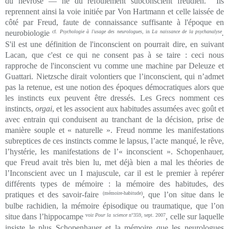
du névrosé — né du refoulement subconscient freudien. Ils
reprennent ainsi la voie initiée par Von Hartmann et celle laissée de
côté par Freud, faute de connaissance suffisante à l'époque en
neurobiologie
cf.
Psychologie à l'usage des neurologues
, in
La naissance de la psychanalyse
.
S'il est une définition de l'inconscient on pourrait dire, en suivant
Lacan, que c'est ce qui ne consent pas à se taire : ceci nous
rapproche de l'inconscient vu comme une machine par Deleuze et
Guattari. Nietzsche dirait volontiers que l’inconscient, qui n’admet
pas la retenue, est une notion des époques démocratiques alors que
les instincts eux peuvent être dressés. Les Grecs nomment ces
instincts,
orgai
, et les associent aux habitudes assumées avec goût et
avec entrain qui conduisent au tranchant de la décision, prise de
manière souple et « naturelle ». Freud nomme les manifestations
subreptices de ces instincts comme le lapsus, l’acte manqué, le rêve,
l’hystérie, les manifestations de l’« inconscient ». Schopenhauer,
que Freud avait très bien lu, met déjà bien a mal les théories de
l’Inconscient avec un I majuscule, car il est le premier à repérer
différents types de mémoire : la mémoire des habitudes, des
pratiques et des savoir-faire
(mémoire-habitude)
, que l’on situe dans le
bulbe rachidien, la mémoire épisodique ou traumatique, que l’on
situe dans l’hippocampe
voir
Pour la science
n°359, sept. 2007
,
celle sur laquelle
insiste le plus Schopenhauer et la mémoire que les neurologues