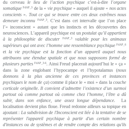
du cerveau
le lieu de l’action psychique
c’est-à-dire l’
organe
somatique
FdAP_3
de la «
vie psychique
» auquel il ajoute «
nos actes
conscients
».
Tout ce qui se trouve entre ces deux extrêmes nous
demeure inconnu
FdAP_3
. C’est dans cet intervalle que l’on place
l’« inconscient » autant que les instincts et les découvertes des
neurosciences. L’appareil psychique est un
postulat qu’il appartient
à la philosophie de discuter
FdAP_3
valable pour les animaux
supérieurs qui ont avec l’homme une ressemblance psychique
FdAP_6
et
la vie psychique est la fonction d’un appareil auquel nous
attribuons une étendue spatiale et que nous supposons formé de
plusieurs parties
FdAP_3-6
. Ainsi Freud placerait aujourd’hui le « ça »
dans la zone englobant l’hypocampe et l’hypotalamus (
nous
donnons à la plus ancienne de ces provinces et instances
psychiques le nom de ça
) comme il place le « moi » dans la
couche
corticale originelle
.
Il convient d’admettre l’existence d’un surmoi
partout où comme partout où comme chez l’homme, l’être a dû
subir, dans son enfance, une assez longue dépendance.
La
localisation devient plus floue. Freud redonne ailleurs sa topique en
ajoutant :
La subdivision de l'Inconscient est liée à la tentative de se
représenter l'appareil psychique à partir d'un certain nombre
d'instances ou de systèmes et de rendre compte des relations qu'ils