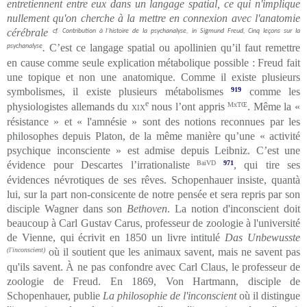
entretiennent entre eux dans un langage spatial, ce qui n'implique
nullement qu'on cherche à la mettre en connexion avec l'anatomie
cérébrale
cf.
Contribution à l’histoire de la psychanalyse
, in Sigmund Freud,
Cinq leçons sur la
.
C’est ce langage spatial ou apollinien qu’il faut remettre
psychanalyse
en cause comme seule explication métabolique possible : Freud fait
une topique et non une anatomique. Comme il existe plusieurs
symbolismes, il existe plusieurs métabolismes
919
comme les
e
physiologistes allemands du
xix
nous l’ont appris
MxTŒ
. Même la «
résistance » et « l'amnésie » sont des notions reconnues par les
philosophes depuis Platon, de la même manière qu’une « activité
psychique inconsciente » est admise depuis Leibniz. C’est une
évidence pour Descartes l’irrationaliste
BaiVD
971
, qui tire ses
évidences névrotiques de ses rêves. Schopenhauer insiste, quantà
lui, sur la part non-consicente de notre pensée et sera repris par son
disciple Wagner dans son
Bethoven
. La notion d'inconscient doit
beaucoup à Carl Gustav Carus, professeur de zoologie à l'université
de Vienne, qui écrivit en 1850 un livre intitulé
Das Unbewusste
(l'inconscient)
où il soutient que les animaux savent, mais ne savent pas
qu'ils savent. À ne pas confondre avec Carl Claus, le professeur de
zoologie de Freud. En 1869, Von Hartmann, disciple de
Schopenhauer, publie
La philosophie de l'inconscient
où il distingue