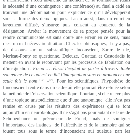
la nécessité d’une contingence : une conférence) au final a cédé en
trouvant une dénomination pour expliciter ce qu’il développerait
sous la forme des deux topiques. Lacan aussi, dans un entretien
largement diffusé, s’insurge puis consent au couperet de la
désignation. Arrêter le mouvement de sa propre pensée pour la
rendre communicable est sans doute une erreur en ce sens, mais
c’est un mal nécessaire dirait-on. Chez les philosophes, il n'y a pas,
de discours sur un substantifique Inconscient, Sartre le nie,
Merleau-Ponty se questionne, Deleuze, Guattari et Castoriadis le
mettent en avant le recouvrant par les processus de fabulation ou
d’imagination :
Freud … réussit l’exploit de parler à travers toute
son œuvre de ce qui est en fait l’imagination sans en prononcer une
seule fois le nom
CstFF_229
. Pour les scientifiques, l’hypothèse de
l’inconscient rentre dans un cadre où elle pourrait être réfutée selon
la méthode de l’observation scientifique. Pourtant, si elle relève plus
d’une topique aristotélicienne que d’une anatomique, elle n’est pas
remise en cause par les résultats des expériences qui se font
aujourd'hui en neurobiologie. Il ne s’agit pas pour autant de faire de
Schopenhauer un précurseur de Freud, mais de souligner
l’importance des instincts, de l’affectivité et de la mémoire qui se
jouent tous sous le terme d’Inconscient qui quelque part les