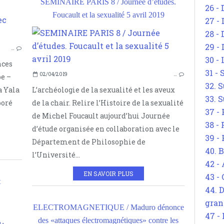
SEMINAIRE PARIS 8 / Journée d’études.
26 - 
ACHILLE MBEMBE
Foucault et la sexualité 5 avril 2019
27 -
INFOS PARIS 8
28 - 
YALA KISUKIDI
29 -
…
ERIC FASSIN
30 -
nces
PENSÉE DÉCOLONIALE
31 -
02/04/2019
…
e –
PENSÉE POSTCOLONIALE
32. S
a Yala
L’archéologie de la sexualité et les aveux
33. S
boré
de la chair. Relire l’Histoire de la sexualité
37 -
de Michel Foucault aujourd’hui Journée
38 -
d’étude organisée en collaboration avec le
39 -
Département de Philosophie de
40. 
l’Université...
42 -
EN SAVOIR PLUS
43 -
t
44. 
gran
ELECTROMAGNETIQUE / Maduro dénonce
47 -
SÉMINAIRE
des «attaques électromagnétiques» contre les