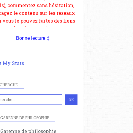
Bonne lecture :)
 My Stats
VIDÉOS
CHERCHE
EMMANUEL TODD
MARCEL GAUCHET
ELITES
EMMANUEL MACRON
 GARENNE DE PHILOSOPHIE
EUROPE
CRITIQUE DE LA RAISON EUROPÉENNE