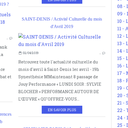
019 ?
08 -
09 -
EMMANUEL MACRON
SAINT-DENIS / Activité Culturelle du mois
10 -
ELECTIONS
d'Avril 2019
11 -
EXTRÊME CENTRE
12 - 
…
DROITE EXTRÊME
13 -
tank
14 - 
02/04/2019
…
la
15 -
Retrouvez toute l'actualité culturelle du
16 - 
nce
mois d'avril à Saint-Denis 1er avril - 19h
17 - 
bat et
Synesthésie MMaintenant 8 passage de
18 -
Jouy Performance « LUNDI SOIR : SYLVIE
19 -
BLOCHER » PERFORMANCE AUTOUR DE
20 -
L’ŒUVRE « QU'OFFREZ-VOUS...
21 - 
22 - 
EN SAVOIR PLUS
rences
24 - 
mb
25 - 