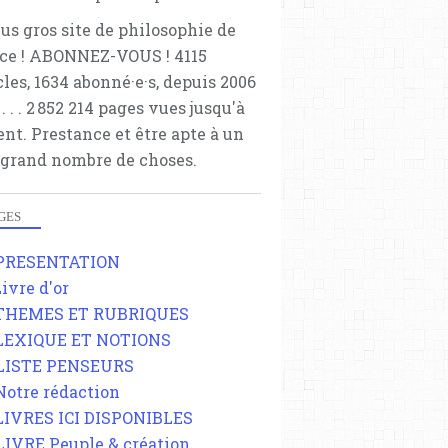
ETIENNE CAMPION
lus gros site de philosophie de
ce ! ABONNEZ-VOUS ! 4115
cles, 1634 abonné·e·s, depuis 2006
 . . . . . 2 852 214 pages vues jusqu'à
ent. Prestance et être apte à un
 grand nombre de choses.
GES
MARCEL GAUCHET
RAYMOND ARON
 PRESENTATION
CONSERVATISME
Livre d'or
 THEMES ET RUBRIQUES
 LEXIQUE ET NOTIONS
 LISTE PENSEURS
 Notre rédaction
 LIVRES ICI DISPONIBLES
 LIVRE Peuple & création