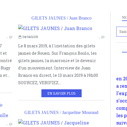
NE
GILETS JAUNES / Juan Branco
Anc
GILETS JAUNES
www.
…
04/04/2019
…
ERIC DROUET
en 2
17
Le 8 mars 2019, à l'invitation des gilets
. .
a re
t et
jaunes de Rouen. Sur François Boulo, les
l'ex
contré
gilets jaunes, la macronie et le devenir
s'oc
e Rugy
d'un mouvement. Interview de Juan
comp
 et...
Branco en direct, le 13 mars 2019 à 19h00
les 
SOURCEZ, VERIFIEZ...
suiv
EN SAVOIR PLUS
Surp
méta
le
avon
GILETS JAUNES / Jacqueline Mouraud
MAXIME NICOLLE
d'em
…
GILETS JAUNES
quan