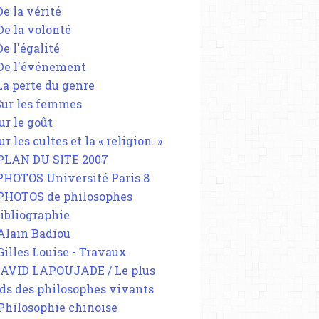
De la vérité
 De la volonté
De l'égalité
SÉMINAIRE
 De l'événement
INFOS PARIS 8
 La perte du genre
MICHEL FOUCAULT
 Sur les femmes
SEXUALITÉ
ur le goût
ur les cultes et la « religion. »
 PLAN DU SITE 2007
 PHOTOS Université Paris 8
 PHOTOS de philosophes
Bibliographie
 Alain Badiou
 Gilles Louise - Travaux
DAVID LAPOUJADE / Le plus
ds des philosophes vivants
 Philosophie chinoise