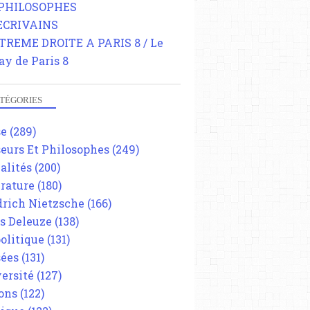
 PHILOSOPHES
 ECRIVAINS
TREME DROITE A PARIS 8 / Le
ay de Paris 8
TÉGORIES
se
(289)
eurs Et Philosophes
(249)
alités
(200)
érature
(180)
drich Nietzsche
(166)
es Deleuze
(138)
olitique
(131)
ées
(131)
ersité
(127)
ons
(122)