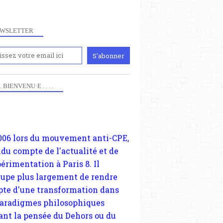
WSLETTER
iennement
JUAN BRANCO
paris8philo.com, ce site, créé
GILETS JAUNES
006 lors du mouvement anti-CPE,
 . . BIENVENU·E . . . .
ndu compte de l'actualité et de
périmentation à Paris 8. Il
cupe plus largement de rendre
te d'une transformation dans
paradigmes philosophiques
ant la pensée du Dehors ou du
li, omme la nomme les
physiciens classique. Nous
s quant à nous déjà basculé
blée dans la modernité
GILETS JAUNES
tique, résolvant la plupart des