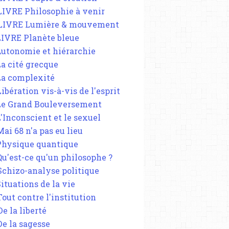
 LIVRE Philosophie à venir
 LIVRE Lumière & mouvement
 LIVRE Planète bleue
 Autonomie et hiérarchie
La cité grecque
SAINT-DENIS
 La complexité
ACTIVITÉ CULTURELLE
Libération vis-à-vis de l'esprit
 Le Grand Bouleversement
L'Inconscient et le sexuel
Mai 68 n'a pas eu lieu
 Physique quantique
 Qu'est-ce qu'un philosophe ?
 Schizo-analyse politique
Situations de la vie
Tout contre l'institution
De la liberté
De la sagesse