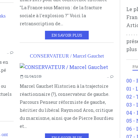
"La France sous Macron : de la fracture
Le p
sociale à l'explosion ?" Voici la
nks
Fran
retranscription de...
Arti
. . .
EN SAVOIR PLUS
prés
plus
…
CONSERVATEUR / Marcel Gauchet
s en
PA
ipé
02/04/2019
…
00 -
 ou
Marcel Gauchet Historien à la trajectoire
01 - 
ctuels
réactionnaire (?), conservateur de gauche.
02 -
Parcours Penseur réformiste de gauche,
03 -
héritier du libéral Raymond Aron, critique
04 -
du marxisme, ainsi que de Pierre Bourdieu
05 -
et...
06 -
 ont
07 -
EN SAVOIR PLUS