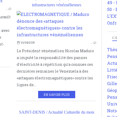
49 -
INFOS PARIS 8
infrastructures vénézuéliennes
50 -
…
ARCHÉOLOGIE PHILOSOPHIQUE
L'EX
ucault
MICHEL FOUCAULT
Onfr
 avec
e
CA
01/04/2019
…
nt-
Thè
Le Président vénézuélien Nicolas Maduro
Pens
a imputé la responsabilité des pannes
Actu
d'électricité à répétition qu'a connues ces
Litt
dernières semaines le Venezuela à des
Frie
«attaques électromagnétiques» contre les
Gill
lignes de...
Géop
EN SAVOIR PLUS
Pens
Univ
Noti
SAINT-DENIS / Actualité Culturelle du mois