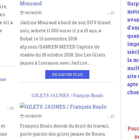
re,
impa
04/04/2019
…
urs
sièc
 vit à
Jacline Mouraud à bord de son SUV diesel
la m
e
noir, acheté 11 000 euros il y a 10 ans, à
mult
Bohal le 13 novembre 2018
site
afp.com/DAMIEN MEYER Capture de
apte
vladéo du 18 octobre 2018. Doc Les Gilets
chos
jaunes à Luscanen avec Jacline...
EN SAVOIR PLUS
mme
DROITS DE L'HOMME
GILETS JAUNES / François Boulo
Pour
NOTIONS
n
…
moi
04/04/2019
…
par
 et
François Boulo Avocat du droit du travail,
et 
 une
porte-parole des gilets jaunes de Rouen