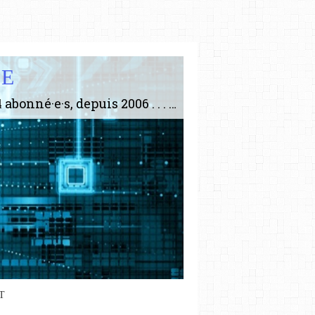
IE
Le plus gros site de philosophie de France ! ABONNEZ-VOUS ! 4115 Articles, 1634 abonné·e·s, depuis 2006 . . . . . . . . 2 852 214 pages vues jusqu'à présent. Prestance et être apte à un plus grand nombre de choses.
T