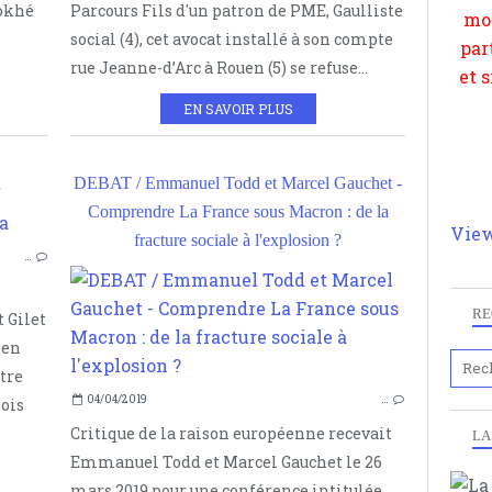
pokhé
Parcours Fils d'un patron de PME, Gaulliste
social (4), cet avocat installé à son compte
rue Jeanne-d’Arc à Rouen (5) se refuse...
EN SAVOIR PLUS
a
DEBAT / Emmanuel Todd et Marcel Gauchet -
Comprendre La France sous Macron : de la
View
GILETS JAUNES
fracture sociale à l'explosion ?
…
JEAN BARNABA
JAUNES ET CITOYENS
RE
t Gilet
ien
tre
04/04/2019
…
mois
Critique de la raison européenne recevait
LA
Emmanuel Todd et Marcel Gauchet le 26
mars 2019 pour une conférence intitulée