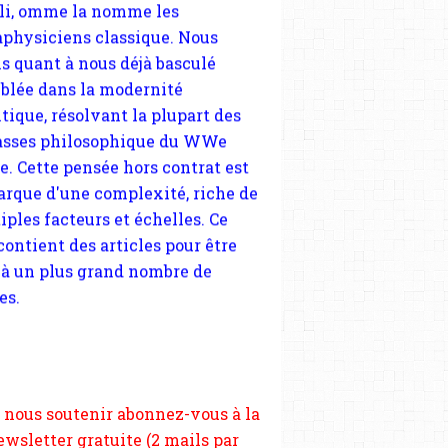
JACQUELINE MOURAUD
sses philosophique du WWe
le. Cette pensée hors contrat est
arque d'une complexité, riche de
iples facteurs et échelles. Ce
 contient des articles pour être
 à un plus grand nombre de
es.
 nous soutenir abonnez-vous à la
ewsletter gratuite (2 mails par
FRANÇOIS BOULO
s), commentez sans hésitation,
tagez le contenu sur les réseaux
si vous le pouvez faîtes des liens
depuis votre site.