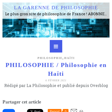
LA GARENNE DE PHILOSOPHIE
Le plus gros site de philosophie de France ! ABONNEZ-VOUS ! 4115 Articles, 1634 abonné·e·s, depuis 2006 . . . . . . . . 2 852 214 pages vues jusqu'à présent. Prestance et être apte à un plus grand nombre de choses.
,
PHILOSOPHIE
HAÏTI
PHILOSOPHIE / Philosophie en
Haïti
6 FÉVRIER 2021
Rédigé par La Philosophie et publié depuis Overblog
Partager cet article
Repost
0