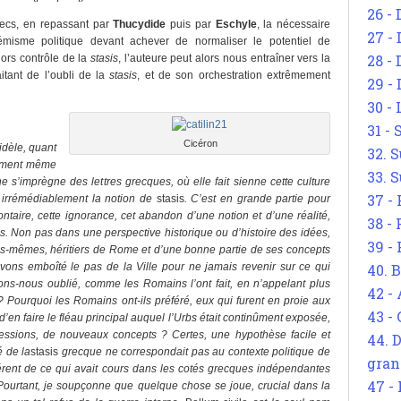
26 - 
ecs, en repassant par
Thucydide
puis par
Eschyle
, la nécessaire
27 -
isme politique devant achever de normaliser le potentiel de
28 - 
hors contrôle de la
stasis
, l’auteure peut alors nous entraîner vers la
aitant de l’oubli de la
stasis
, et de son orchestration extrêmement
29 -
30 -
31 -
Cicéron
idèle, quant
32. S
moment même
33. S
ne s’imprègne des lettres grecques, où elle fait sienne cette culture
37 -
 irrémédiablement la notion de
stasis
. C’est en grande partie pour
ntaire, cette ignorance, cet abandon d’une notion et d’une réalité,
38 -
ris. Non pas dans une perspective historique ou d’histoire des idées,
39 -
s-mêmes, héritiers de Rome et d’une bonne partie de ses concepts
 avons emboîté le pas de la Ville pour ne jamais revenir sur ce qui
40. 
ons-nous oublié, comme les Romains l’ont fait, en n’appelant plus
42 -
 Pourquoi les Romains ont-ils préféré, eux qui furent en proie aux
43 -
d’en faire le fléau principal auquel l’Urbs était continûment exposée,
essions, de nouveaux concepts ? Certes, une hypothèse facile et
44. 
é de la
stasis
grecque ne correspondait pas au contexte politique de
gran
rent de ce qui avait cours dans les cotés grecques indépendantes
47 -
ourtant, je soupçonne que quelque chose se joue, crucial dans la