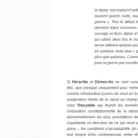
la
stasis
, mot traduit d’ord
souvent guerre civile, mai
guerre ». Tout le début 
dernière étant reconnue 
courage et donc digne d’i
qui utilise deux fois le 
terme référent abstrait po
en quelque sorte plus « 
plus-que-
polemos
. Comme
pour la guerre par excelle
x
Si
Héraclite
et
Démocrite
ne sont conv
titre, que presque uniquement pour mémo
comme introducteur (connu de nous en tou
assignateur résolu de la
stasis
au champ p
chez
Thucydide
qui fournit les premièr
conjuration constitutionnelle de la
stasi
personnellement les plus prometteurs de
inquiétante en direction de ce qui rend 
place – les conditions d’acceptabilité (et
leur propre écho contemporain, entre rév