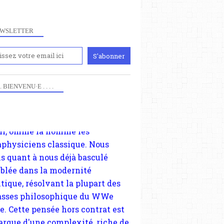
périmentation à Paris 8. Il
cupe plus largement de rendre
WSLETTER
te d'une transformation dans
paradigmes philosophiques
ant la pensée du Dehors ou du
li, omme la nomme les
physiciens classique. Nous
 . . BIENVENU·E . . . .
s quant à nous déjà basculé
blée dans la modernité
tique, résolvant la plupart des
sses philosophique du WWe
le. Cette pensée hors contrat est
arque d'une complexité, riche de
iples facteurs et échelles. Ce
 contient des articles pour être
 à un plus grand nombre de
es.