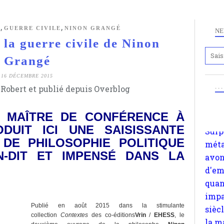
l'ex
s'oc
,
,
S
GUERRE CIVILE
NINON GRANGÉ
NE
comp
la guerre civile de Ninon
les 
Grangé
suiv
Surp
16 DÉCEMBRE 2015
méta
. .
Robert et publié depuis Overblog
avon
d'em
 MAÎTRE DE CONFÉRENCE À
quan
ODUIT ICI UNE SAISISSANTE
impa
 DE PHILOSOPHIE POLITIQUE
sièc
-DIT ET IMPENSÉ DANS LA
la m
mult
site
x
apte
Publié en août 2015 dans la stimulante
collection
Contextes
des co-éditions
Vrin
/
EHESS
, le
chos