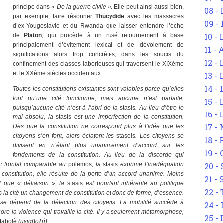
principe dans
« De la guerre civile »
. Elle peut ainsi aussi bien,
08 -
par exemple, faire résonner
Thucydide
avec les massacres
09 -
d’ex-Yougoslavie et du Rwanda que laisser entendre l’écho
10 -
de
Platon
, qui procède à un rusé retournement à base
principalement d’évitement lexical et de dévoiement de
11 -
significations alors trop concrètes, dans les soucis du
12 - 
confinement des classes laborieuses qui traversent le XIXème
et le XXème siècles occidentaux.
13 -
14 - 
Toutes les constitutions existantes sont valables parce qu’elles
font qu’une cité fonctionne, mais aucune n’est parfaite,
15 -
puisqu’aucune cité n’est à l’abri de la
stasis
. Au lieu d’être le
16 - 
mal absolu, la
stasis
est une imperfection de la constitution.
17 - 
Dès que la constitution ne correspond plus à l’idée que les
citoyens s’en font, alors éclatent les
staseis
. Les citoyens se
18 -
divisent en n’étant plus unanimement d’accord sur les
19 -
fondements de la constitution. Au lieu de la discorde qui
oc frontal comparable au
polemos
, la
stasis
exprime l’inadéquation
20 -
r constitution, elle résulte de la perte d’un accord unanime. Moins
21 - 
al que « déliaison », la
stasis
est pourtant inhérente au politique
22 - 
 la cité un changement de constitution et donc de forme, d’essence.
euse dépend de la défection des citoyens. La mobilité succède à
24 - 
lcore la violence qui travaille la cité. Il y a seulement métamorphose,
25 - 
tabolè
(μεταβολή).