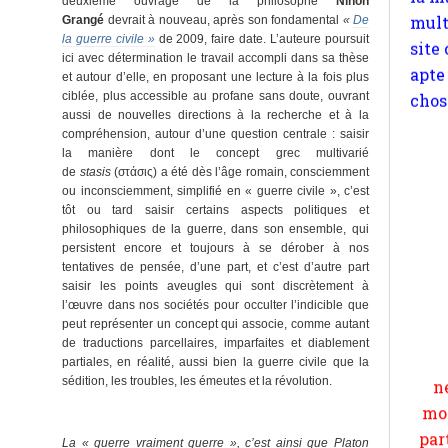
deuxième ouvrage de la philosophe
Ninon
Grangé
devrait à nouveau, après son fondamental
«
De
la guerre civile »
de 2009, faire date. L’auteure poursuit
ici avec détermination le travail accompli dans sa thèse
et autour d’elle, en proposant une lecture à la fois plus
ciblée, plus accessible au profane sans doute, ouvrant
aussi de nouvelles directions à la recherche et à la
compréhension, autour d’une question centrale : saisir
la manière dont le concept grec multivarié
de
stasis
(στάσις) a été dès l’âge romain, consciemment
ou inconsciemment, simplifié en « guerre civile », c’est
tôt ou tard saisir certains aspects politiques et
philosophiques de la guerre, dans son ensemble, qui
persistent encore et toujours à se dérober à nos
Pour
tentatives de pensée, d’une part, et c’est d’autre part
n
saisir les points aveugles qui sont discrètement à
l’œuvre dans nos sociétés pour occulter l’indicible que
moi
peut représenter un concept qui associe, comme autant
par
de traductions parcellaires, imparfaites et diablement
partiales, en réalité, aussi bien la guerre civile que la
et 
sédition, les troubles, les émeutes et la révolution.
x
La « guerre vraiment guerre », c’est ainsi que Platon