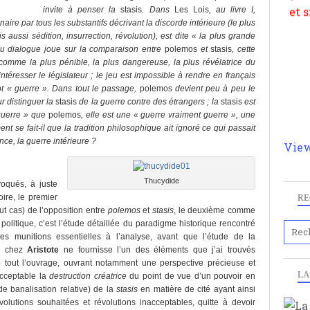
invite à penser la
stasis
. Dans
Les Lois
, au livre I,
inaire par tous les substantifs décrivant la discorde intérieure (le plus
s aussi sédition, insurrection, révolution), est dite « la plus grande
du dialogue joue sur la comparaison entre
polemos
et
stasis
, cette
comme la plus pénible, la plus dangereuse, la plus révélatrice du
ntéresser le législateur ; le jeu est impossible à rendre en français
mot « guerre ». Dans tout le passage,
polemos
devient peu à peu le
ur distinguer la
stasis
de la guerre contre des étrangers ; la
stasis
est
guerre » que
polemos
, elle est une « guerre vraiment guerre », une
nt se fait-il que la tradition philosophique ait ignoré ce qui passait
nce, la guerre intérieure ?
View
Thucydide
oqués, à juste
ire, le premier
RE
t cas) de l’opposition entre
polemos
et
stasis
, le deuxième comme
olitique, c’est l’étude détaillée du paradigme historique rencontré
es munitions essentielles à l’analyse, avant que l’étude de la
s
chez
Aristote
ne fournisse l’un des éléments que j’ai trouvés
 tout l’ouvrage, ouvrant notamment une perspective précieuse et
LA
acceptable la
destruction créatrice
du point de vue d’un pouvoir en
 de banalisation relative) de la
stasis
en matière de cité ayant ainsi
olutions souhaitées et révolutions inacceptables, quitte à devoir