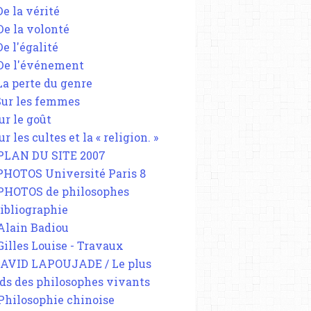
De la vérité
 De la volonté
De l'égalité
 De l'événement
 La perte du genre
 Sur les femmes
ur le goût
ur les cultes et la « religion. »
 PLAN DU SITE 2007
 PHOTOS Université Paris 8
 PHOTOS de philosophes
Bibliographie
 Alain Badiou
 Gilles Louise - Travaux
DAVID LAPOUJADE / Le plus
ds des philosophes vivants
 Philosophie chinoise