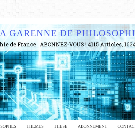
A GARENNE DE PHILOSOPH
Anc
www.
en 2
OSOPHES
THEMES
THESE
ABONNEMENT
CONTAC
a re