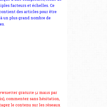
 nous soutenir abonnez-vous à la
ewsletter gratuite (2 mails par
s), commentez sans hésitation,
tagez le contenu sur les réseaux
si vous le pouvez faîtes des liens
depuis votre site.