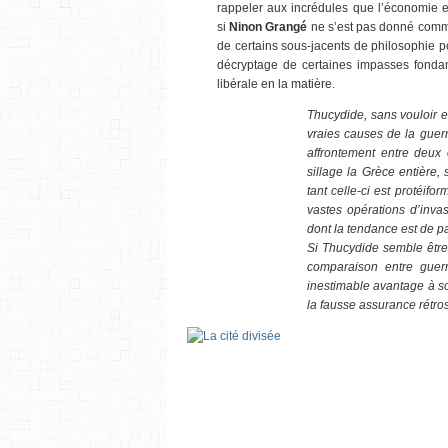
rappeler aux incrédules que l’économie es
si
Ninon Grangé
ne s’est pas donné comme
de certains sous-jacents de philosophie po
décryptage de certaines impasses fonda
libérale en la matière.
Thucydide, sans vouloir e
vraies causes de la guerr
affrontement entre deux
sillage la Grèce entière,
tant celle-ci est protéifor
vastes opérations d’inva
dont la tendance est de p
Si Thucydide semble être 
comparaison entre guerr
inestimable avantage à s
la fausse assurance rétro