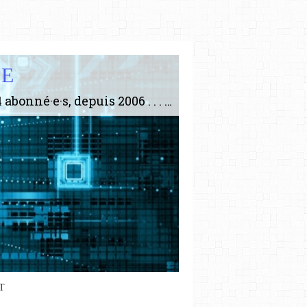
IE
Le plus gros site de philosophie de France ! ABONNEZ-VOUS ! 4115 Articles, 1634 abonné·e·s, depuis 2006 . . . . . . . . 2 852 214 pages vues jusqu'à présent. Prestance et être apte à un plus grand nombre de choses.
iennement
paris8philo.com, ce site, créé
006 lors du mouvement anti-CPE,
T
ndu compte de l'actualité et de