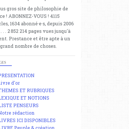
lus gros site de philosophie de
ce ! ABONNEZ-VOUS ! 4115
cles, 1634 abonné·e·s, depuis 2006
 . . . . . 2 852 214 pages vues jusqu'à
ent. Prestance et être apte à un
 grand nombre de choses.
GES
 PRESENTATION
Livre d'or
 THEMES ET RUBRIQUES
 LEXIQUE ET NOTIONS
 LISTE PENSEURS
 Notre rédaction
 LIVRES ICI DISPONIBLES
 LIVRE Peuple & création