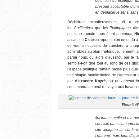
définition du politique, 
presque acceptable d’une
en déplacer le sens, sans
Déchiffrant minutieusement, et à 
les
Catilinaires
que les
Philippiques
, ai
politique romain nous étant parvenus,
Ni
assaut de
Cicéron
répond bien entendu à s
de vue la nécessité de transférer à chaqu
admirables au plan rhétorique, l’ennemi à l’
parmi nous, ou alors d’aussitôt, par le 
semble-t-on dire tout au long de ces di
l’espace politique romain passe plus que 
une simple manifestation de l’agresseur 
par
Alexandre Koyré
, ou un
ennemi in
contemporaine peut renvoyer aux travaux
Photo ® A
fluctuante, celle-ci n’a p
consiste dans l’autoprocl
cité attaquée lui confère.
l’ennemi, mais bien d’aju