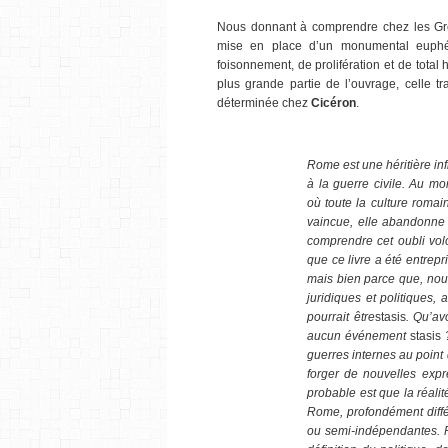
Nous donnant à comprendre chez les Gr
mise en place d’un monumental euphém
foisonnement, de prolifération et de total 
plus grande partie de l’ouvrage, celle tr
déterminée chez
Cicéron
.
x
Rome est une héritière inf
à la guerre civile. Au 
où toute la culture romai
vaincue, elle abandonne
comprendre cet oubli volo
que ce livre a été entrep
mais bien parce que, nou
juridiques et politiques,
pourrait être
stasis
. Qu’av
aucun événement
stasis
?
guerres internes au point 
forger de nouvelles expr
probable est que la réalit
Rome, profondément diffé
ou semi-indépendantes. P