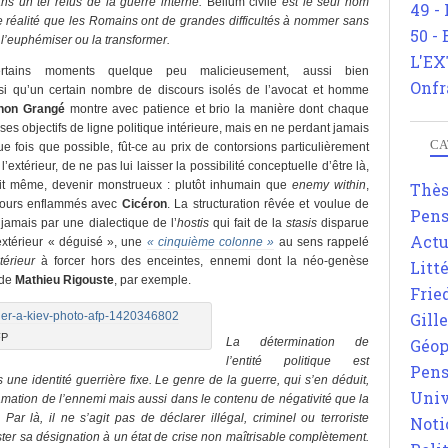
dans un tel refus de la guerre interne.
Bellum civile
est le seul nom
49 -
 réalité que les Romains ont de grandes difficultés à nommer sans
50 -
 l’euphémiser ou la transformer.
L'EX
certains moments quelque peu malicieusement, aussi bien
Onfr
nsi qu’un certain nombre de discours isolés de l’avocat et homme
non Grangé
montre avec patience et brio la manière dont chaque
es objectifs de ligne politique intérieure, mais en ne perdant jamais
CA
e fois que possible, fût-ce au prix de contorsions particulièrement
extérieur, de ne pas lui laisser la possibilité conceptuelle d’être là,
fait même, devenir monstrueux : plutôt inhumain que
enemy within
,
Thè
scours enflammés avec
Cicéron
. La structuration rêvée et voulue de
Pens
jamais par une dialectique de l’
hostis
qui fait de la
stasis
disparue
Actu
extérieur « déguisé », une
« cinquième colonne »
au sens rappelé
térieur
à forcer hors des enceintes, ennemi dont la néo-genèse
Litt
 de
Mathieu Rigouste
, par exemple.
Frie
x
Gill
FP
La détermination de
Géop
l’entité politique est
Pens
as une identité guerrière fixe. Le genre de la guerre, qui s’en déduit,
Univ
amation de l’ennemi mais aussi dans le contenu de négativité que la
 Par là, il ne s’agit pas de déclarer illégal, criminel ou terroriste
Noti
ster sa désignation à un état de crise non maîtrisable complètement.