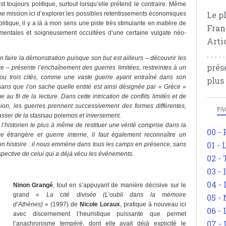
t toujours politique, surtout lorsqu’elle prétend le contraire. Même
Le p
 mission ici d’explorer les possibles retentissements économiques
litique, il y a là à mon sens une piste très stimulante en matière de
Fran
mentales et soigneusement occultées d’une certaine vulgate néo-
Arti
. . .
n faire la démonstration puisque son but est ailleurs – découvrir les
prés
e – présente l’enchaînement des guerres limitées, restreintes à un
 ou trois cités, comme une vaste guerre ayant entraîné dans son
plus
 sans que l’on sache quelle entité est ainsi désignée par « Grèce »
me au fil de la lecture. Dans cette intrication de conflits limités et de
sion, les guerres prennent successivement des formes différentes,
PA
asser de la
stasis
au
polemos
et inversement.
l’historien le plus à même de restituer une vérité comprise dans la
00 -
e étrangère et guerre interne, il faut également reconnaître un
01 - 
on histoire : il nous emmène dans tous les camps en présence, sans
spective de celui qui a déjà vécu les événements.
02 -
x
03 -
04 -
Ninon Grangé
, tout en s’appuyant de manière décisive sur le
grand
« La cité divisée (L’oubli dans la mémoire
05 -
d’Athènes) »
(1997) de
Nicole Loraux
, pratique à nouveau ici
06 -
avec discernement l’heuristique puissante que permet
07 -
l’anachronisme tempéré, dont elle avait déjà explicité le