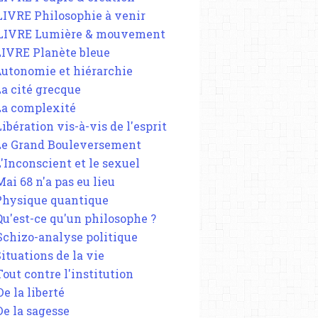
 LIVRE Philosophie à venir
 LIVRE Lumière & mouvement
 LIVRE Planète bleue
 Autonomie et hiérarchie
La cité grecque
 La complexité
Libération vis-à-vis de l'esprit
 Le Grand Bouleversement
L'Inconscient et le sexuel
Mai 68 n'a pas eu lieu
 Physique quantique
 Qu'est-ce qu'un philosophe ?
 Schizo-analyse politique
Situations de la vie
Tout contre l'institution
De la liberté
De la sagesse