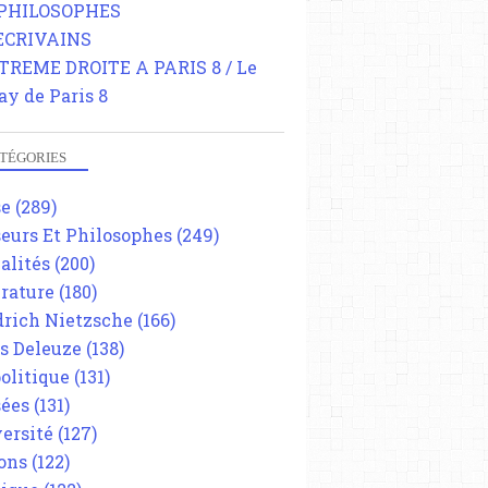
 PHILOSOPHES
 ECRIVAINS
TREME DROITE A PARIS 8 / Le
ay de Paris 8
TÉGORIES
se
(289)
eurs Et Philosophes
(249)
alités
(200)
érature
(180)
drich Nietzsche
(166)
es Deleuze
(138)
olitique
(131)
ées
(131)
ersité
(127)
ons
(122)